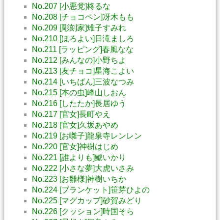
No.207 [小悪党]柊るな
No.208 [チョコペン]冴木もも
No.209 [彫刻家]雉子すみれ
No.210 [ほろよい]日滝ましろ
No.211 [ラッピング]春風なな
No.212 [みんなの]小野ちよ
No.213 [友チョコ]星海こよい
No.214 [いちばん]三波なつみ
No.215 [本の虫]峰山しおん
No.216 [したたか]長居ゆう
No.217 [官女]長町やえ
No.218 [官女]久坂あやめ
No.219 [お囃子]龍泉寺レンレン
No.220 [官女]神樹はじめ
No.221 [誰よりも]鯱いかり
No.222 [小さな夢]大虎いさみ
No.223 [お雛様]神樹いちか
No.224 [ブランケット]笹芽ひよの
No.225 [マグカップ]砂賀みどり
No.226 [クッション]時国そら