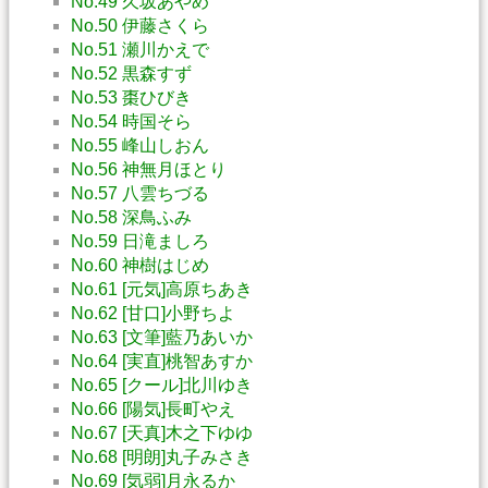
No.49 久坂あやめ
No.50 伊藤さくら
No.51 瀬川かえで
No.52 黒森すず
No.53 棗ひびき
No.54 時国そら
No.55 峰山しおん
No.56 神無月ほとり
No.57 八雲ちづる
No.58 深鳥ふみ
No.59 日滝ましろ
No.60 神樹はじめ
No.61 [元気]高原ちあき
No.62 [甘口]小野ちよ
No.63 [文筆]藍乃あいか
No.64 [実直]桃智あすか
No.65 [クール]北川ゆき
No.66 [陽気]長町やえ
No.67 [天真]木之下ゆゆ
No.68 [明朗]丸子みさき
No.69 [気弱]月永るか