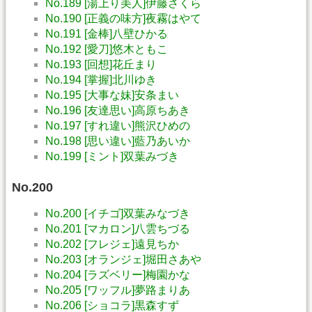
No.189 [湯上り美人]伊藤さくら
No.190 [正義の味方]夜霧はやて
No.191 [金棒]八壁ひかる
No.192 [愛刀]悠木ともこ
No.193 [回想]花丘まり
No.194 [掌握]北川ゆき
No.195 [大事な妹]安条まい
No.196 [友達思い]高原ちあき
No.197 [すれ違い]熊沢ひめの
No.198 [思い違い]藍乃あいか
No.199 [ミント]双葉みづき
No.200
No.200 [イチゴ]双葉みなづき
No.201 [マカロン]八雲ちづる
No.202 [フレジェ]遠見ちか
No.203 [オランジェ]堀田さあや
No.204 [ラズベリー]梅園かな
No.205 [ワッフル]夢路まりあ
No.206 [ショコラ]黒森すず