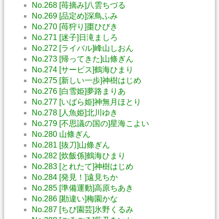
No.268 [苺摘み]八雲ちづる
No.269 [品定め]深鳥ふみ
No.270 [苺狩り]棗ひびき
No.271 [迷子]日滝ましろ
No.272 [ライバル]峰山しおん
No.273 [帰ってきた]山條ぎん
No.274 [サービス]鶴海ひまり
No.275 [新しい一歩]神樹はじめ
No.276 [白雪姫]夢路まりあ
No.277 [いばら姫]神無月ほとり
No.278 [人魚姫]北川ゆき
No.279 [不思議の国の]星海こよい
No.280 山條ぎん
No.281 [抜刀]山條ぎん
No.282 [炊飯係]鶴海ひまり
No.283 [とれたて]神樹はじめ
No.284 [発見！]遠見ちか
No.285 [準備運動]高原ちあき
No.286 [勘違い]梅園かな
No.287 [ちび園芸]氷野くるみ