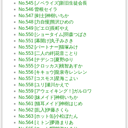
No.545 [ノベライズ]新旧生徒会長
No.546 曽根セイラ
No.547 [剣士]神樹いちか
No.548 [力自慢]熊沢ひめの
No.549 [ピエロ]長町やえ
No.550 [ショータイム]羽森つばさ
No.551 [幕開け]丸子みさき
No.552 [パートナー]猫塚みけ
No.553 [二人の絆]花音ことり
No.554 [ナデシコ]夏野ゆり
No.555 [クロッカス]桃智あすか
No.556 [キキョウ]龍泉寺レンレン
No.557 [コスモス]星海こよい
No.558 [ユリ]瀬川かえで
No.559 [アウェイキング！]ガルロワ
No.560 [妹メイド]神樹いちか
No.561 [猫耳メイド]神樹はじめ
No.562 [乱入]伊藤さくら
No.563 [ホット缶]小松ぼたん
No.564 [ミトン]夢路まりあ