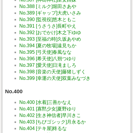
No.388 [ミルク]堀田さあや
No.389 [ギャップ]大虎いさみ
No.390 [監視役]悠木ともこ
No.391 [うさうさ]長町やえ
No.392 [おでかけ]木之下ゆゆ
No.393 [至福の時]久坂あやめ
No.394 [夏の牧場]遠見ちか
No.395 [弓天使]春風なな
No.396 [希天使]八朔つゆり
No.397 [愛天使]日滝ましろ
No.398 [音楽の天使]藤猪しずく
No.399 [幸運の天使]双葉みなづき
No.400
No.400 [水着]三善かなえ
No.401 [寡黙少女]夏野ゆり
No.402 [生き神信者]早川きこ
No.403 [ちびゴシック]月永るか
No.404 [テキ屋]柊るな