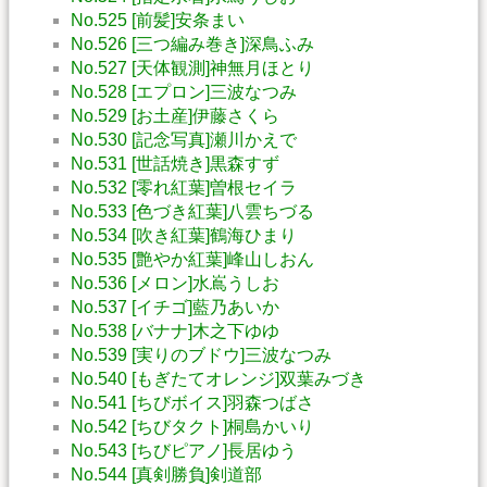
No.525 [前髪]安条まい
No.526 [三つ編み巻き]深鳥ふみ
No.527 [天体観測]神無月ほとり
No.528 [エプロン]三波なつみ
No.529 [お土産]伊藤さくら
No.530 [記念写真]瀬川かえで
No.531 [世話焼き]黒森すず
No.532 [零れ紅葉]曽根セイラ
No.533 [色づき紅葉]八雲ちづる
No.534 [吹き紅葉]鶴海ひまり
No.535 [艶やか紅葉]峰山しおん
No.536 [メロン]水嶌うしお
No.537 [イチゴ]藍乃あいか
No.538 [バナナ]木之下ゆゆ
No.539 [実りのブドウ]三波なつみ
No.540 [もぎたてオレンジ]双葉みづき
No.541 [ちびボイス]羽森つばさ
No.542 [ちびタクト]桐島かいり
No.543 [ちびピアノ]長居ゆう
No.544 [真剣勝負]剣道部