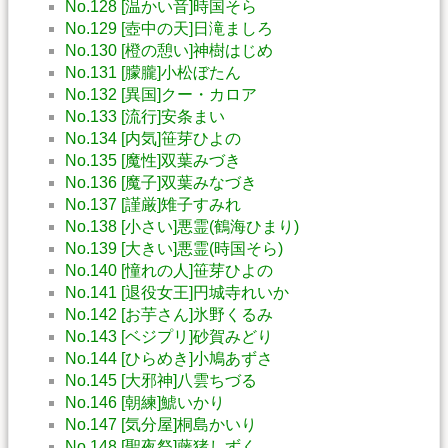
No.128 [温かい音]時国そら
No.129 [壺中の天]日滝ましろ
No.130 [橙の憩い]神樹はじめ
No.131 [朦朧]小松ぼたん
No.132 [異国]クー・カロア
No.133 [流行]安条まい
No.134 [内気]笹芽ひよの
No.135 [魔性]双葉みづき
No.136 [魔子]双葉みなづき
No.137 [謹厳]雉子すみれ
No.138 [小さい]悪霊(鶴海ひまり)
No.139 [大きい]悪霊(時国そら)
No.140 [憧れの人]笹芽ひよの
No.141 [退役女王]円城寺れいか
No.142 [お芋さん]氷野くるみ
No.143 [ベジプリ]砂賀みどり
No.144 [ひらめき]小鳩あずさ
No.145 [大邪神]八雲ちづる
No.146 [朝練]鯱いかり
No.147 [気分屋]桐島かいり
No.148 [聖夜祭]藤猪しずく