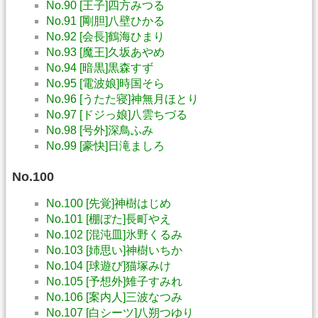
No.90 [王子]四方みつる
No.91 [剛胆]八壁ひかる
No.92 [会長]鶴海ひまり
No.93 [魔王]久坂あやめ
No.94 [暗黒]黒森すず
No.95 [電波娘]時国そら
No.96 [うたた寝]神無月ほとり
No.97 [ドジっ娘]八雲ちづる
No.98 [号外]深鳥ふみ
No.99 [豪快]日滝ましろ
No.100
No.100 [先覚]神樹はじめ
No.101 [棚ぼた]長町やえ
No.102 [混沌皿]氷野くるみ
No.103 [姉思い]神樹いちか
No.104 [球遊び]猫塚みけ
No.105 [予想外]雉子すみれ
No.106 [案内人]三波なつみ
No.107 [白シーツ]八朔つゆり