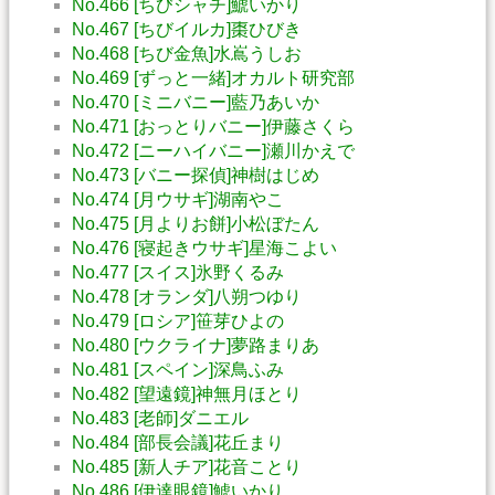
No.466 [ちびシャチ]鯱いかり
No.467 [ちびイルカ]棗ひびき
No.468 [ちび金魚]水嶌うしお
No.469 [ずっと一緒]オカルト研究部
No.470 [ミニバニー]藍乃あいか
No.471 [おっとりバニー]伊藤さくら
No.472 [ニーハイバニー]瀬川かえで
No.473 [バニー探偵]神樹はじめ
No.474 [月ウサギ]湖南やこ
No.475 [月よりお餅]小松ぼたん
No.476 [寝起きウサギ]星海こよい
No.477 [スイス]氷野くるみ
No.478 [オランダ]八朔つゆり
No.479 [ロシア]笹芽ひよの
No.480 [ウクライナ]夢路まりあ
No.481 [スペイン]深鳥ふみ
No.482 [望遠鏡]神無月ほとり
No.483 [老師]ダニエル
No.484 [部長会議]花丘まり
No.485 [新人チア]花音ことり
No.486 [伊達眼鏡]鯱いかり