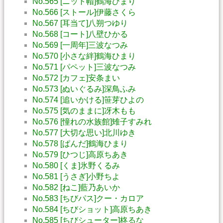
No.565 [ニット帽]鶴海ひまり
No.566 [ストール]伊藤さくら
No.567 [耳当て]八朔つゆり
No.568 [コート]八壁ひかる
No.569 [一周年]三波なつみ
No.570 [小さな絆]鶴海ひまり
No.571 [パペット]三波なつみ
No.572 [カフェ]安条まい
No.573 [ぬいぐるみ]深鳥ふみ
No.574 [追いかける]笹芽ひよの
No.575 [気のままに]冴木もも
No.576 [憧れの水族館]雉子すみれ
No.577 [大切な思い]北川ゆき
No.578 [ぱんだ]鶴海ひまり
No.579 [ひつじ]高原ちあき
No.580 [くま]氷野くるみ
No.581 [うさぎ]小野ちよ
No.582 [ねこ]藍乃あいか
No.583 [ちびパス]クー・カロア
No.584 [ちびショット]高原ちあき
No.585 [ちびシューター]柊るな