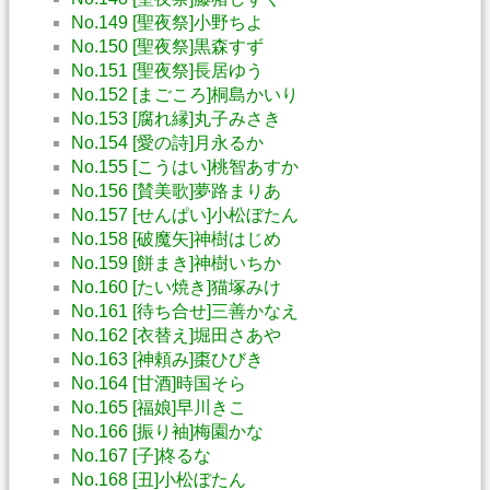
No.149 [聖夜祭]小野ちよ
No.150 [聖夜祭]黒森すず
No.151 [聖夜祭]長居ゆう
No.152 [まごころ]桐島かいり
No.153 [腐れ縁]丸子みさき
No.154 [愛の詩]月永るか
No.155 [こうはい]桃智あすか
No.156 [賛美歌]夢路まりあ
No.157 [せんぱい]小松ぼたん
No.158 [破魔矢]神樹はじめ
No.159 [餅まき]神樹いちか
No.160 [たい焼き]猫塚みけ
No.161 [待ち合せ]三善かなえ
No.162 [衣替え]堀田さあや
No.163 [神頼み]棗ひびき
No.164 [甘酒]時国そら
No.165 [福娘]早川きこ
No.166 [振り袖]梅園かな
No.167 [子]柊るな
No.168 [丑]小松ぼたん