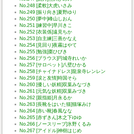
No.248 [柔軟]大虎いさみ
No.249 [振り向き]夏野ゆり
No.250 [夢中]峰山しおん
No.251 [練習中]早川きこ
No.252 [衣装係]遠見ちか
No.253 [自主練]三善かなえ
No.254 [見回り]夜霧はやて
No.255 [勉強]棗ひびき
No.256 [ブラウス]円城寺れいか
No.257 [サロペット]八壁ひかる
No.258 [チャイナドレス]龍泉寺レンレン
No.259 [涙と友情]時国そら
No.260 [優しい妖精]双葉みなづき
No.261 [元気な妖精]双葉みづき
No.262 [親指姫]月永るか
No.263 [長靴をはいた猫]猫塚みけ
No.264 [赤い靴]春風なな
No.265 [赤ずきん]木之下ゆゆ
No.266 [ノースリーブ]氷野くるみ
No.267 [アイドル]神樹はじめ