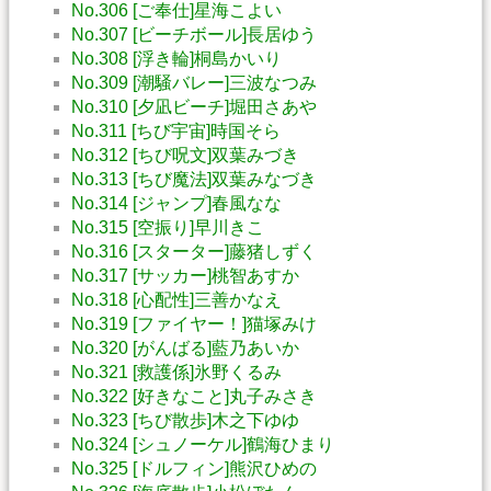
No.306 [ご奉仕]星海こよい
No.307 [ビーチボール]長居ゆう
No.308 [浮き輪]桐島かいり
No.309 [潮騒バレー]三波なつみ
No.310 [夕凪ビーチ]堀田さあや
No.311 [ちび宇宙]時国そら
No.312 [ちび呪文]双葉みづき
No.313 [ちび魔法]双葉みなづき
No.314 [ジャンプ]春風なな
No.315 [空振り]早川きこ
No.316 [スターター]藤猪しずく
No.317 [サッカー]桃智あすか
No.318 [心配性]三善かなえ
No.319 [ファイヤー！]猫塚みけ
No.320 [がんばる]藍乃あいか
No.321 [救護係]氷野くるみ
No.322 [好きなこと]丸子みさき
No.323 [ちび散歩]木之下ゆゆ
No.324 [シュノーケル]鶴海ひまり
No.325 [ドルフィン]熊沢ひめの