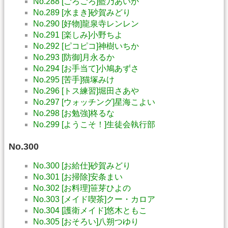
No.288 [ごろごろ]藍乃あいか
No.289 [水まき]砂賀みどり
No.290 [好物]龍泉寺レンレン
No.291 [楽しみ]小野ちよ
No.292 [ピコピコ]神樹いちか
No.293 [防御]月永るか
No.294 [お手当て]小鳩あずさ
No.295 [苦手]猫塚みけ
No.296 [トス練習]堀田さあや
No.297 [ウォッチング]星海こよい
No.298 [お勉強]柊るな
No.299 [ようこそ！]生徒会執行部
No.300
No.300 [お給仕]砂賀みどり
No.301 [お掃除]安条まい
No.302 [お料理]笹芽ひよの
No.303 [メイド喫茶]クー・カロア
No.304 [護衛メイド]悠木ともこ
No.305 [おそろい]八朔つゆり