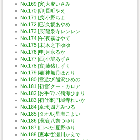
No.169 [寅]大虎いさみ
No.170 [卯]長町やえ
No.171 [戌]小野ちよ
No.172 [巳]久坂あやめ
No.173 [辰]龍泉寺レンレン
No.174 [午]夜霧はやて
No.175 [未]木之下ゆゆ
No.176 [申]月永るか
No.177 [酉]小鳩あずさ
No.178 [亥]藤猪しずく
No.179 [猫]神無月ほとり
No.180 [雪遊び]熊沢ひめの
No.181 [初雪]クー・カロア
No.182 [お手伝い]鶴海ひまり
No.183 [初仕事]円城寺れいか
No.184 [卓球]四方みつる
No.185 [タオル]星海こよい
No.186 [湯治]八朔つゆり
No.187 [口べた]夏野ゆり
No.188 [裏本性]瀬川かえで