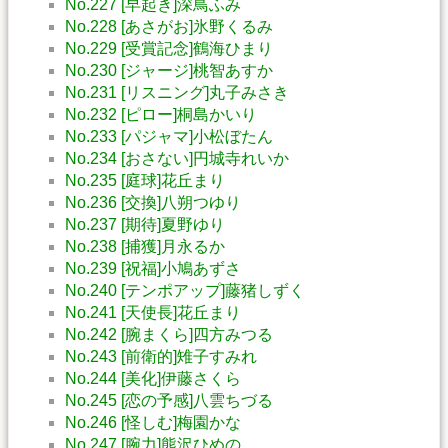
No.227 [早起き]深鳥ふみ
No.228 [あさがお]氷野くるみ
No.229 [受賞記念]鶴海ひまり
No.230 [ジャージ]桃智あすか
No.231 [リスニング]丸子みさき
No.232 [ピロー]桐島かいり
No.233 [パジャマ]小松ぼたん
No.234 [おさない]円城寺れいか
No.235 [庭球]花丘まり
No.236 [交換]八朔つゆり
No.237 [期待]夏野ゆり
No.238 [捕獲]月永るか
No.239 [祝福]小鳩あずさ
No.240 [テンポアップ]藤猪しずく
No.241 [天使長]花丘まり
No.242 [腕まくら]四方みつる
No.243 [前衛的]雉子すみれ
No.244 [美化]伊藤さくら
No.245 [恋の予感]八雲ちづる
No.246 [怪しむ]梅園かな
No.247 [腕力]熊沢ひめの