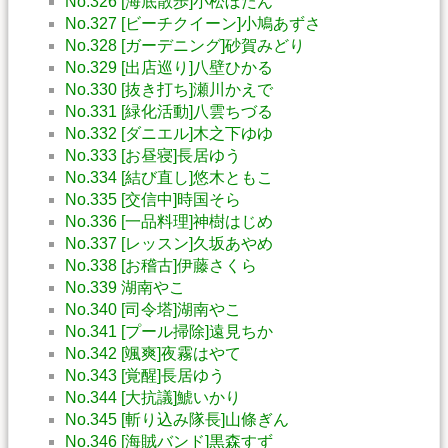
No.326 [海底散歩]小松ぼたん
No.327 [ビーチクイーン]小鳩あずさ
No.328 [ガーデニング]砂賀みどり
No.329 [出店巡り]八壁ひかる
No.330 [抜き打ち]瀬川かえで
No.331 [緑化活動]八雲ちづる
No.332 [ダニエル]木之下ゆゆ
No.333 [お昼寝]長居ゆう
No.334 [結び直し]悠木ともこ
No.335 [交信中]時国そら
No.336 [一品料理]神樹はじめ
No.337 [レッスン]久坂あやめ
No.338 [お稽古]伊藤さくら
No.339 湖南やこ
No.340 [司令塔]湖南やこ
No.341 [プール掃除]遠見ちか
No.342 [颯爽]夜霧はやて
No.343 [覚醒]長居ゆう
No.344 [大抗議]鯱いかり
No.345 [斬り込み隊長]山條ぎん
No.346 [海賊バンド]黒森すず