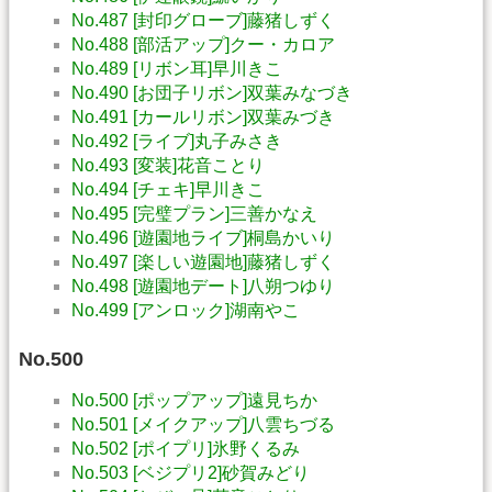
No.487 [封印グローブ]藤猪しずく
No.488 [部活アップ]クー・カロア
No.489 [リボン耳]早川きこ
No.490 [お団子リボン]双葉みなづき
No.491 [カールリボン]双葉みづき
No.492 [ライブ]丸子みさき
No.493 [変装]花音ことり
No.494 [チェキ]早川きこ
No.495 [完璧プラン]三善かなえ
No.496 [遊園地ライブ]桐島かいり
No.497 [楽しい遊園地]藤猪しずく
No.498 [遊園地デート]八朔つゆり
No.499 [アンロック]湖南やこ
No.500
No.500 [ポップアップ]遠見ちか
No.501 [メイクアップ]八雲ちづる
No.502 [ポイプリ]氷野くるみ
No.503 [ベジプリ2]砂賀みどり