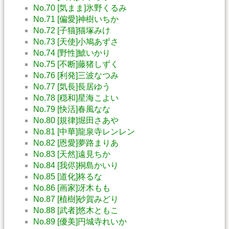
No.70 [気まま]氷野くるみ
No.71 [偏愛]神樹いちか
No.72 [子猫]猫塚みけ
No.73 [天使]小鳩あずさ
No.74 [野性]鯱いかり
No.75 [不断]藤猪しずく
No.76 [利発]三波なつみ
No.77 [気長]長居ゆう
No.78 [穏和]星海こよい
No.79 [快活]春風なな
No.80 [規律]堀田さあや
No.81 [中華]龍泉寺レンレン
No.82 [恩愛]夢路まりあ
No.83 [天然]遠見ちか
No.84 [我侭]桐島かいり
No.85 [道化]柊るな
No.86 [画家]冴木もも
No.87 [植樹]砂賀みどり
No.88 [武者]悠木ともこ
No.89 [優美]円城寺れいか