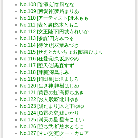
No.108 [巻添え]春風なな
No.109 [博愛神]夢路まりあ
No.110 [アーティスト]冴木もも
No.111 [表と裏]悠木ともこ
No.112 [女王陛下]円城寺れいか
No.113 [参謀]四方みつる
No.114 [待伏せ]双葉みづき
No.115 [せえとかいちょお]鶴海ひまり
No.116 [狂愛玩]久坂あやめ
No.117 [堕天使]黒森すず
No.118 [辣腕]深鳥ふみ
No.119 [超団長]日滝ましろ
No.120 [生き神]神樹はじめ
No.121 [黄昏の虹]高原ちあき
No.122 [お人形姫]北川ゆき
No.123 [陽だまり]木之下ゆゆ
No.124 [魚雷の空]鯱いかり
No.125 [満天の星]星海こよい
No.126 [堕ち武者]悠木ともこ
No.127 [甘い交流]クー・カロア