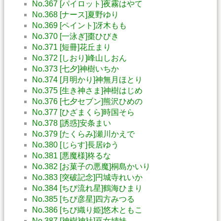
No.367 [パイロット]夜霧はやて
No.368 [ナース]夏野ゆり
No.369 [ペイント]冴木もも
No.370 [一泳ぎ]棗ひびき
No.371 [短冊]花丘まり
No.372 [しおり]峰山しおん
No.373 [七夕]神樹いちか
No.374 [月明かり]神無月ほとり
No.375 [生き神さま]神樹はじめ
No.376 [七夕セブン]熊沢ひめの
No.377 [ひざまくら]時国そら
No.378 [誘惑]安条まい
No.379 [たくらみ]瀬川かえで
No.380 [じらす]長居ゆう
No.381 [悪魔様]柊るな
No.382 [お菓子の悪魔]桐島かいり
No.383 [突破記念]円城寺れいか
No.384 [ちび流れ星]鶴海ひまり
No.385 [ちび彦星]四方みつる
No.386 [ちび織り姫]悠木ともこ
No.387 [神樹神社]巫女姉妹