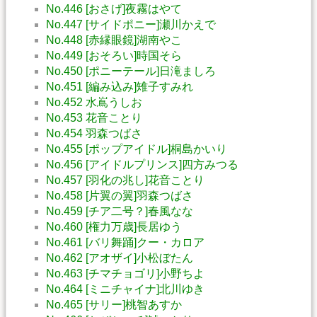
No.446 [おさげ]夜霧はやて
No.447 [サイドポニー]瀬川かえで
No.448 [赤縁眼鏡]湖南やこ
No.449 [おそろい]時国そら
No.450 [ポニーテール]日滝ましろ
No.451 [編み込み]雉子すみれ
No.452 水嶌うしお
No.453 花音ことり
No.454 羽森つばさ
No.455 [ポップアイドル]桐島かいり
No.456 [アイドルプリンス]四方みつる
No.457 [羽化の兆し]花音ことり
No.458 [片翼の翼]羽森つばさ
No.459 [チア二号？]春風なな
No.460 [権力万歳]長居ゆう
No.461 [バリ舞踊]クー・カロア
No.462 [アオザイ]小松ぼたん
No.463 [チマチョゴリ]小野ちよ
No.464 [ミニチャイナ]北川ゆき
No.465 [サリー]桃智あすか