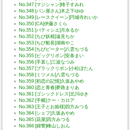
No.347 [マジシャン]雉子すみれ
No.348 [パン屋さん]木之下ゆゆ
No.349 [レースクイーン]円城寺れいか
No.350 [CA]伊藤さくら
No.351 [パティシエ]月永るか
No.352 [ちび妖精]遠見ちか
No.353 [ちび船長]湖南やこ
No.354 [ちびピーター]八雲ちづる
No.355 [ビッグリボン]安条まい
No.356 [手直し]三波なつみ
No.357 [ブラックリボン]小松ぼたん
No.358 [ミツメル]八雲ちづる
No.359 [初恋の記憶]久坂あやめ
No.360 [恋と青春]夢路まりあ
No.361 [ゴシックドレス]北川ゆき
No.362 [手櫛]クー・カロア
No.363 [王子とお姫様]四方みつる
No.364 [シェフ]久坂あやめ
No.365 [花屋]四方みつる
No.366 [婦警]峰山しおん