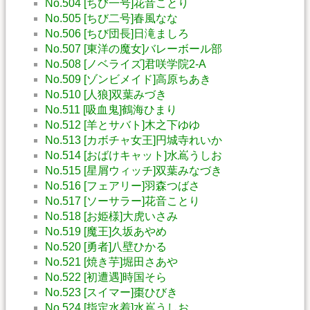
No.504 [ちび一号]花音ことり
No.505 [ちび二号]春風なな
No.506 [ちび団長]日滝ましろ
No.507 [東洋の魔女]バレーボール部
No.508 [ノベライズ]君咲学院2-A
No.509 [ゾンビメイド]高原ちあき
No.510 [人狼]双葉みづき
No.511 [吸血鬼]鶴海ひまり
No.512 [羊とサバト]木之下ゆゆ
No.513 [カボチャ女王]円城寺れいか
No.514 [おばけキャット]水嶌うしお
No.515 [星屑ウィッチ]双葉みなづき
No.516 [フェアリー]羽森つばさ
No.517 [ソーサラー]花音ことり
No.518 [お姫様]大虎いさみ
No.519 [魔王]久坂あやめ
No.520 [勇者]八壁ひかる
No.521 [焼き芋]堀田さあや
No.522 [初遭遇]時国そら
No.523 [スイマー]棗ひびき
No.524 [指定水着]水嶌うしお