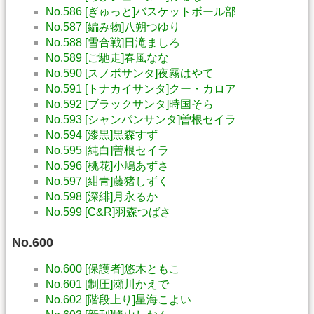
No.586 [ぎゅっと]バスケットボール部
No.587 [編み物]八朔つゆり
No.588 [雪合戦]日滝ましろ
No.589 [ご馳走]春風なな
No.590 [スノボサンタ]夜霧はやて
No.591 [トナカイサンタ]クー・カロア
No.592 [ブラックサンタ]時国そら
No.593 [シャンパンサンタ]曽根セイラ
No.594 [漆黒]黒森すず
No.595 [純白]曽根セイラ
No.596 [桃花]小鳩あずさ
No.597 [紺青]藤猪しずく
No.598 [深緋]月永るか
No.599 [C&R]羽森つばさ
No.600
No.600 [保護者]悠木ともこ
No.601 [制圧]瀬川かえで
No.602 [階段上り]星海こよい