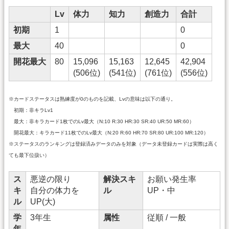
Lv
体力
知力
創造力
合計
初期
1
0
最大
40
0
開花最大
80
15,096
15,163
12,645
42,904
(506位)
(541位)
(761位)
(556位)
※カードステータスは熟練度が0のものを記載、Lvの意味は以下の通り。
初期：非キラLv1
最大：非キラカード1枚でのLv最大（N:10 R:30 HR:30 SR:40 UR:50 MR:60）
開花最大：キラカード11枚でのLv最大（N:20 R:60 HR:70 SR:80 UR:100 MR:120）
※ステータスのランキングは登録済みデータのみを対象（データ未登録カードは実際は高く
ても最下位扱い）
ス
悪逆の限り
解決スキ
お願い発生率
キ
自分の体力を
ル
UP・中
ル
UP(大)
学
3年生
属性
従順 / 一般
年