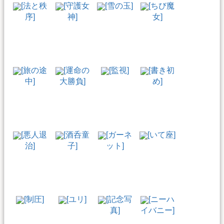
[法と秩
[守護女
[雪の玉]
[ちび魔
序]
神]
女]
[旅の途
[運命の
[監視]
[書き初
中]
大勝負]
め]
[悪人退
[酒呑童
[ガーネ
[いて座]
治]
子]
ット]
[制圧]
[ユリ]
[記念写
[ニーハ
真]
イバニー]