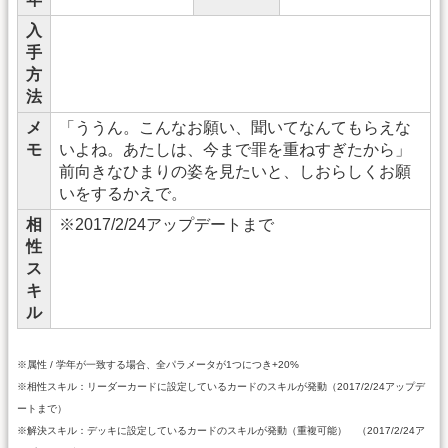
入
手
方
法
メ
「ううん。こんなお願い、聞いてなんてもらえな
モ
いよね。あたしは、今まで罪を重ねすぎたから」
前向きなひまりの姿を見たいと、しおらしくお願
いをするかえで。
相
※2017/2/24アップデートまで
性
ス
キ
ル
※属性 / 学年が一致する場合、全パラメータが1つにつき+20%
※相性スキル：リーダーカードに設定しているカードのスキルが発動（2017/2/24アップデ
ートまで）
※解決スキル：デッキに設定しているカードのスキルが発動（重複可能） （2017/2/24ア