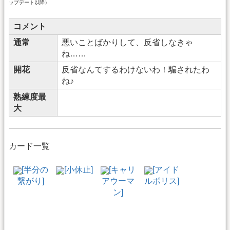
ップデート以降）
コメント
通常
悪いことばかりして、反省しなきゃ
ね……
開花
反省なんてするわけないわ！騙されたわ
ね♪
熟練度最
大
カード一覧
[半分の
[小休止]
[キャリ
[アイド
繋がり]
アウーマ
ルポリス]
ン]