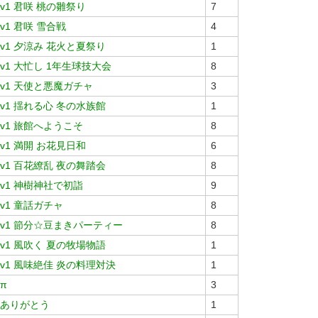
v1 君咲 桃の雛祭り
7
v1 君咲 雪合戦
4
v1 夕涼み 花火と夏祭り
1
v1 大忙し 1年生球技大会
8
v1 天使と悪魔ガチャ
3
v1 揺れる心 冬の水族館
1
v1 旅館へようこそ
8
v1 満開 お花見日和
6
v1 百花繚乱 夜の舞踏会
8
v1 神樹神社で初詣
9
v1 童話ガチャ
8
v1 節分☆豆まきパーティー
8
v1 風吹く 夏の牧場物語
1
v1 風味絶佳 炎の料理対決
1
π
3
ありがとう
1