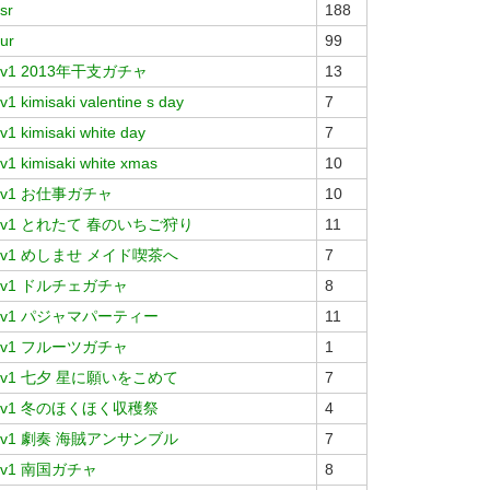
sr
188
ur
99
v1 2013年干支ガチャ
13
v1 kimisaki valentine s day
7
v1 kimisaki white day
7
v1 kimisaki white xmas
10
v1 お仕事ガチャ
10
v1 とれたて 春のいちご狩り
11
v1 めしませ メイド喫茶へ
7
v1 ドルチェガチャ
8
v1 パジャマパーティー
11
v1 フルーツガチャ
1
v1 七夕 星に願いをこめて
7
v1 冬のほくほく収穫祭
4
v1 劇奏 海賊アンサンブル
7
v1 南国ガチャ
8