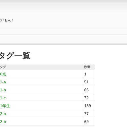
ないもん！
タグ一覧
タグ
数量
0点
1
1-a
51
1-b
66
1-c
72
1年生
189
2-a
77
2-b
69