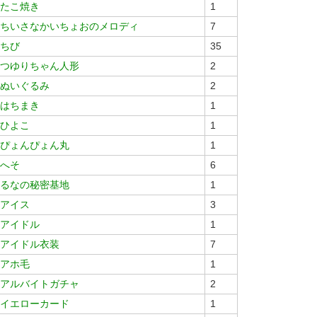
たこ焼き
1
ちいさなかいちょおのメロディ
7
ちび
35
つゆりちゃん人形
2
ぬいぐるみ
2
はちまき
1
ひよこ
1
ぴょんぴょん丸
1
へそ
6
るなの秘密基地
1
アイス
3
アイドル
1
アイドル衣装
7
アホ毛
1
アルバイトガチャ
2
イエローカード
1