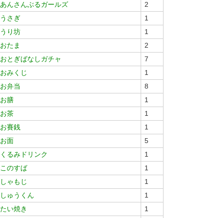
あんさんぶるガールズ
2
うさぎ
1
うり坊
1
おたま
2
おとぎばなしガチャ
7
おみくじ
1
お弁当
8
お膳
1
お茶
1
お賽銭
1
お面
5
くるみドリンク
1
このすば
1
しゃもじ
1
しゅうくん
1
たい焼き
1