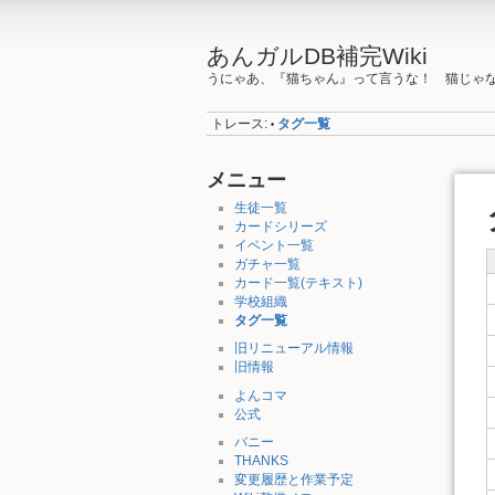
あんガルDB補完Wiki
うにゃあ、『猫ちゃん』って言うな！ 猫じゃ
トレース:
タグ一覧
•
メニュー
生徒一覧
カードシリーズ
イベント一覧
ガチャ一覧
カード一覧(テキスト)
学校組織
タグ一覧
旧リニューアル情報
旧情報
よんコマ
公式
バニー
THANKS
変更履歴と作業予定