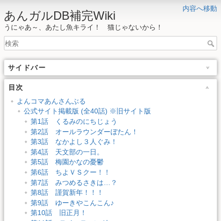
内容へ移動
あんガルDB補完Wiki
うにゃあ～、あたし魚キライ！ 猫じゃないから！
サイドバー
目次
よんコマあんさんぶる
公式サイト掲載版 (全40話) ※旧サイト版
第1話 くるみのにちじょう
第2話 オールラウンダーぼたん！
第3話 なかよし３人ぐみ！
第4話 天文部の一日。
第5話 梅園かなの憂鬱
第6話 ちよＶＳクー！！
第7話 みつめるさきは…？
第8話 謹賀新年！！！
第9話 ゆーきやこんこん♪
第10話 旧正月！