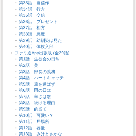
第33話 自信作
第34話 行方
第35話 交信
第36話 プレゼント
第37話 相方
第38話 悪魔
第39話 幼馴染は見た
第40話 体験入部
ファミ通App出張版 (全29話)
第1話 生徒会の日常
第2話 美
第3話 部長の義務
第4話 ハートキャッチ
第5話 筆を選ばず
第6話 雨の日は
第7話 辛さは敵
第8話 続ける理由
第9話 的当て
第10話 可愛い？
第11話 居場所
第12話 器量
第13話 みけとさかな