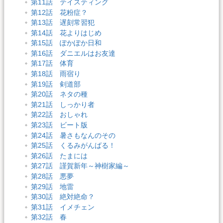
第11話 テイスティング
第12話 花粉症？
第13話 遅刻常習犯
第14話 花よりはじめ
第15話 ぽかぽか日和
第16話 ダニエルはお友達
第17話 体育
第18話 雨宿り
第19話 剣道部
第20話 ネタの種
第21話 しっかり者
第22話 おしゃれ
第23話 ビート版
第24話 暑さもなんのその
第25話 くるみがんばる！
第26話 たまには
第27話 謹賀新年～神樹家編～
第28話 悪夢
第29話 地雷
第30話 絶対絶命？
第31話 イメチェン
第32話 春