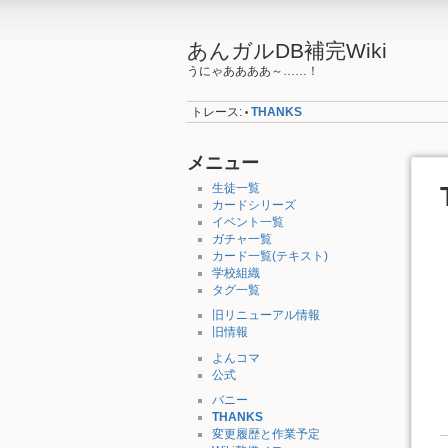
あんガルDB補完Wiki
うにゃああああ～……！
トレース:
THANKS
•
メニュー
生徒一覧
カードシリーズ
イベント一覧
ガチャ一覧
カード一覧(テキスト)
学校組織
タグ一覧
旧リニューアル情報
旧情報
よんコマ
公式
バニー
THANKS
変更履歴と作業予定