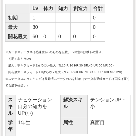
Lv
体力
知力
創造力
合計
初期
1
0
最大
30
0
開花最大
60
0
0
0
0
※カードステータスは熟練度が0のものを記載、Lvの意味は以下の通り。
初期：非キラLv1
最大：非キラカード1枚でのLv最大（N:10 R:30 HR:30 SR:40 UR:50 MR:60）
開花最大：キラカード11枚でのLv最大（N:20 R:60 HR:70 SR:80 UR:100 MR:120）
※ステータスのランキングは登録済みデータのみを対象（データ未登録カードは実際は高く
ても最下位扱い）
ス
ナビゲーション
解決スキ
テンションUP・
キ
自分の知力を
ル
小
ル
UP(小)
学
1年生
属性
真面目
年