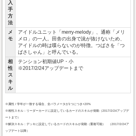
入
手
方
法
メ
アイドルユニット「merry-melody」、通称「メリ
モ
メロ」の一人。田舎の出身で訛が抜けないため、
アイドルの時は喋らないのが特徴。つばさを「つ
ばさしゃん」と呼んでいる。
相
テンション初期値UP・小
性
※2017/2/24アップデートまで
ス
キ
ル
※属性 / 学年が一致する場合、全パラメータが1つにつき+20%
※相性スキル：リーダーカードに設定しているカードのスキルが発動（2017/2/24アップデ
ートまで）
※解決スキル：デッキに設定しているカードのスキルが発動（重複可能） （2017/2/24ア
ップデート以降）