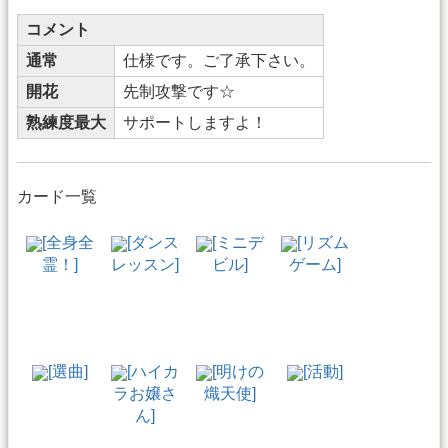
コメント
通常
仕様です。ご了承下さい。
開花
先制攻撃です☆
熟練度最大
サポートしますよ！
カード一覧
[全身全
[ダンス
[ミニデ
[リズム
霊！]
レッスン]
ビル]
ゲーム]
[選曲]
[ハイカ
[明けの
[活動]
ラお嬢さ
熾天使]
ん]