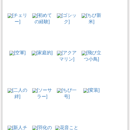
[チェリ
[初めて
[ゴシッ
[ちび新
ー]
の経験]
ク]
米]
[空軍]
[家庭的]
[アクア
[飛び立
マリン]
つ小鳥]
[二人の
[ソーサ
[ちび一
[変装]
絆]
ラー]
号]
[新人チ
[羽化の
花音こと