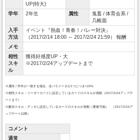
UP(特大)
学年
2年生
属性
鬼畜 / 体育会系 /
几帳面
入手
イベント『熱血！青春！バレー対決』
方法
（2017/2/14 18:00 ～ 2017/2/24 21:59） 報酬
メモ
相性
獲得好感度UP・大
スキ
※2017/2/24アップデートまで
ル
※属性 / 学年が一致する場合、全パラメータが1つにつき+20%
※相性スキル：リーダーカードに設定しているカードのスキルが発動（2017/2/24アップデ
ートまで）
※解決スキル：デッキに設定しているカードのスキルが発動（重複可能） （2017/2/24ア
ップデート以降）
コメント
通常