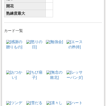
開花
熟練度最大
カード一覧
[感謝の
[怒りの
[勉強会]
[エース
贈りもの]
日]
の矜持]
[おつか
[ちび扇
[無念の
[レッサ
い]
子]
敗北]
ーパンダ]
[ツンデ
[雪だる
[凛々し
[ハート