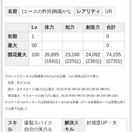
名前
[エースの矜持]梅園かな
レアリティ
UR
Lv
体力
知力
創造力
合計
初期
1
0
最大
50
0
開花最大
100
26,895
23,168
24,092
74,155
(164位)
(225位)
(236位)
(273位)
※カードステータスは熟練度が0のものを記載、Lvの意味は以下の通り。
初期：非キラLv1
最大：非キラカード1枚でのLv最大（N:10 R:30 HR:30 SR:40 UR:50 MR:60）
開花最大：キラカード11枚でのLv最大（N:20 R:60 HR:70 SR:80 UR:100 MR:120）
※ステータスのランキングは登録済みデータのみを対象（データ未登録カードは実際は高く
ても最下位扱い）
スキ
爆裂スパイク
解決ス
好感度UP・大
ル
自分の体力を
キル