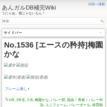
内容へ移動
あんガルDB補完Wiki
うにゃあ、猫じゃないもん！
サイドバー
No.1536 [エースの矜持]梅園
かな
フレーム無し
UR
,
2年生
,
2-B
,
梅園かな
,
バレー部
,
熱血！青春！バレー対
決
,
ユニフォーム
,
バレーボール
,
体育館