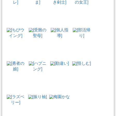
レ]
ま]
き剣士]
の女王]
[ちびウ
[受難の
[個人指
[部活帰
イング]
聖母]
導]
り]
[勇者の
[ハプニ
[勘違い]
[怪しむ]
娘]
ング]
[ラズベ
[振り袖]
梅園かな
リー]