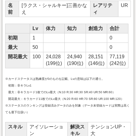
名
[ラクス・シャルキー]三善かな
レアリテ
UR
前
え
ィ
Lv
体力
知力
創造力
合計
初期
1
0
最大
50
0
開花最大
100
24,028
24,940
28,151
77,119
(199位)
(190位)
(146位)
(242位)
※カードステータスは熟練度が0のものを記載、Lvの意味は以下の通り。
初期：非キラLv1
最大：非キラカード1枚でのLv最大（N:10 R:30 HR:30 SR:40 UR:50 MR:60）
開花最大：キラカード11枚でのLv最大（N:20 R:60 HR:70 SR:80 UR:100 MR:120）
※ステータスのランキングは登録済みデータのみを対象（データ未登録カードは実際は高く
ても最下位扱い）
スキル
アイソレーショ
解決ス
テンションUP・
ン
キル
大