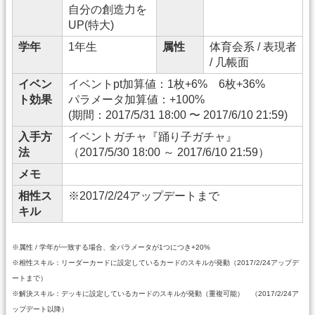
自分の創造力を
UP(特大)
学年
1年生
属性
体育会系 / 表現者
/ 几帳面
イベン
イベントpt加算値：1枚+6% 6枚+36%
ト効果
パラメータ加算値：+100%
(期間：2017/5/31 18:00 〜 2017/6/10 21:59)
入手方
イベントガチャ『踊り子ガチャ』
法
（2017/5/30 18:00 ～ 2017/6/10 21:59）
メモ
相性ス
※2017/2/24アップデートまで
キル
※属性 / 学年が一致する場合、全パラメータが1つにつき+20%
※相性スキル：リーダーカードに設定しているカードのスキルが発動（2017/2/24アップデ
ートまで）
※解決スキル：デッキに設定しているカードのスキルが発動（重複可能） （2017/2/24ア
ップデート以降）