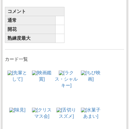
コメント
通常
開花
熟練度最大
カード一覧
[先輩と
[映画鑑
[ラク
[ちび映
して]
賞]
ス・シャル
画]
キー]
[味見]
[クリス
[舌切り
[水菓子
マス会]
スズメ]
あまい]