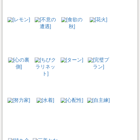
[レモン]
[不意の
[食欲の
[花火]
遭遇]
秋]
[心の裏
[ちびク
[ターン]
[完璧プ
側]
ラリネッ
ラン]
ト]
[努力家]
[水着]
[心配性]
[自主練]