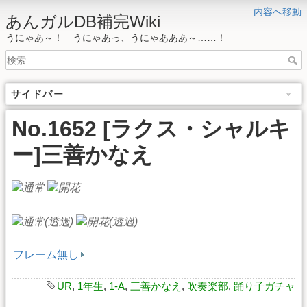
内容へ移動
あんガルDB補完Wiki
うにゃあ～！ うにゃあっ、うにゃあああ～……！
サイドバー
No.1652 [ラクス・シャルキ
ー]三善かなえ
フレーム無し
UR
,
1年生
,
1-A
,
三善かなえ
,
吹奏楽部
,
踊り子ガチャ