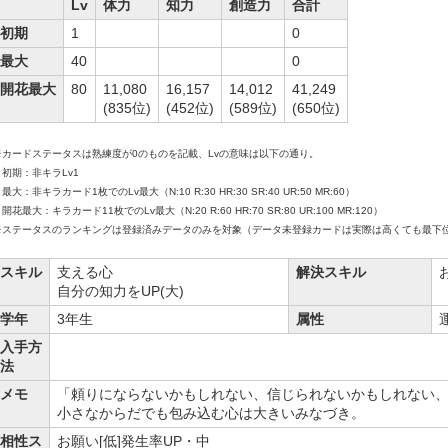
Lv
体力
知力
創造力
合計
初期
1
0
最大
40
0
開花最大
80
11,080
16,157
14,012
41,249
(835位)
(452位)
(589位)
(650位)
※カードステータスは熟練度が0のものを記載、Lvの意味は以下の通り。
初期：非キラLv1
大：非キラカード1枚でのLv最大（N:10 R:30 HR:30 SR:40 UR:50 MR:60）
花最大：キラカード11枚でのLv最大（N:20 R:60 HR:70 SR:80 UR:100 MR:120）
※ステータスのランキングは登録済みデータのみを対象（データ未登録カードは実際は高くても最下
スキル
支える心
解決スキル
自分の知力をUP(大)
学年
3年生
属性
入手方
法
メモ
「頼りにならないかもしれない、信じられないかもしれない
小さなからだでも包み込む心は大きいみなづき。
相性ス
お願い[低]発生率UP・中