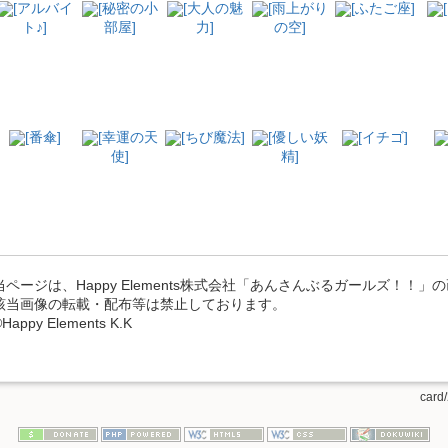
[アルバイ
[秘密の小
[大人の魅
[雨上がり
[ふたご座]
ト♪]
部屋]
力]
の空]
[番傘]
[幸運の天
[ちび魔法]
[優しい妖
[イチゴ]
使]
精]
当ページは、Happy Elements株式会社「あんさんぶるガールズ！！
該当画像の転載・配布等は禁止しております。
Happy Elements K.K
card/