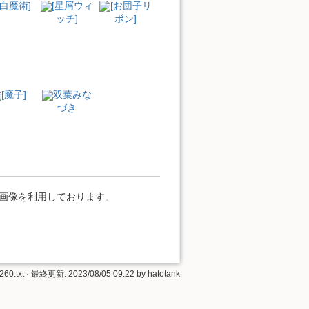
[白魔術]
[星屑ウィ
[お団子リ
ッチ]
ボン]
[魔子]
双葉みな
づき
」の画像を利用しております。
260.txt
· 最終更新: 2023/08/05 09:22 by
hatotank