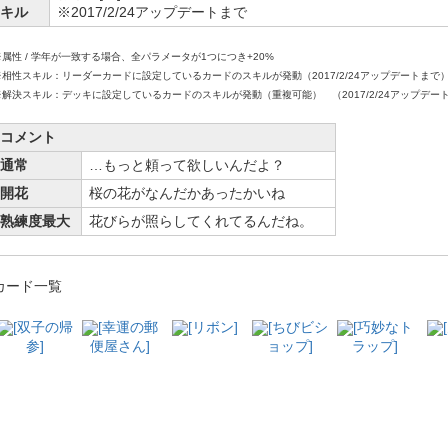
キル
※2017/2/24アップデートまで
※属性 / 学年が一致する場合、全パラメータが1つにつき+20%
※相性スキル：リーダーカードに設定しているカードのスキルが発動（2017/2/24アップデートまで
※解決スキル：デッキに設定しているカードのスキルが発動（重複可能） （2017/2/24アップデー
コメント
通常
…もっと頼って欲しいんだよ？
開花
桜の花がなんだかあったかいね
熟練度最大
花びらが照らしてくれてるんだね。
カード一覧
[双子の帰
[幸運の郵
[リボン]
[ちびビシ
[巧妙なト
参]
便屋さん]
ョップ]
ラップ]