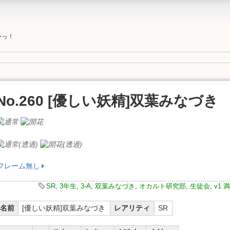
〜っ！
No.260 [優しい妖精]双葉みなづき
フレーム無し
SR
,
3年生
,
3-A
,
双葉みなづき
,
オカルト研究部
,
生徒会
,
v1
名前
[優しい妖精]双葉みなづき
レアリティ
SR