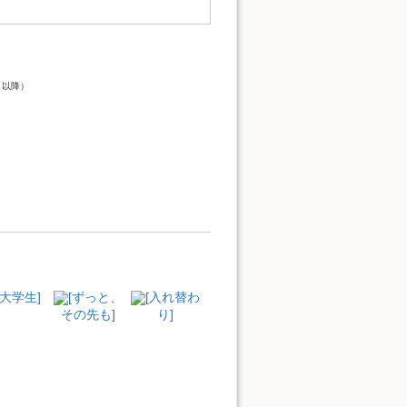
）
ト以降）
[大学生]
[ずっと、
[入れ替わ
その先も]
り]