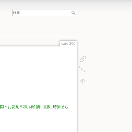
card:260
 満開＊お花見日和
,
絆創膏
,
複数
,
時国そら