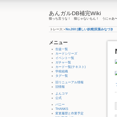
あんガルDB補完Wiki
猫っち言うな！ 猫じゃないもん！ うにゃあ
トレース:
No.260 [優しい妖精]双葉みなづき
•
メニュー
生徒一覧
カードシリーズ
イベント一覧
ガチャ一覧
カード一覧(テキスト)
学校組織
タグ一覧
旧リニューアル情報
旧情報
よんコマ
公式
バニー
THANKS
変更履歴と作業予定