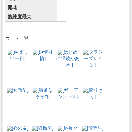
開花
熟練度最大
カード一覧
[喜ばし
[純情可
[はじめ
[グラシ
い一日]
憐]
に眼鏡があ
ーズサイ
った]
ン]
[女教皇]
[清廉な
[ガーデ
[練りき
る青春]
ンテラス]
り]
[心の友]
[破魔矢]
[応援グ
[優等生]