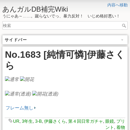
内容へ移動
あんガルDB補完Wiki
うにゃあ～……。蹴らないでっ、暴力反対！ いじめ格好悪い！
サイドバー
No.1683 [純情可憐]伊藤さく
ら
フレーム無し
UR
,
3年生
,
3-B
,
伊藤さくら
,
第４回日常ガチャ
,
眼鏡
,
プリ
ント
,
着物