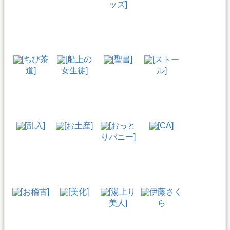
ッズ]
[ちび茶
[船上の
[聖書]
[ストー
道]
女生徒]
ル]
[乱入]
[お土産]
[おっと
[CA]
りバニー]
[お稽古]
[美化]
[湯上り
伊藤さく
美人]
ら