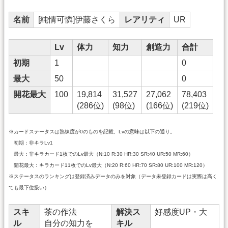
名前
[純情可憐]伊藤さくら
レアリティ
UR
Lv
体力
知力
創造力
合計
初期
1
0
最大
50
0
開花最大
100
19,814
31,527
27,062
78,403
(286位)
(98位)
(166位)
(219位)
※カードステータスは熟練度が0のものを記載、Lvの意味は以下の通り。
初期：非キラLv1
最大：非キラカード1枚でのLv最大（N:10 R:30 HR:30 SR:40 UR:50 MR:60）
開花最大：キラカード11枚でのLv最大（N:20 R:60 HR:70 SR:80 UR:100 MR:120）
※ステータスのランキングは登録済みデータのみを対象（データ未登録カードは実際は高く
ても最下位扱い）
スキ
茶の作法
解決ス
好感度UP・大
ル
自分の知力を
キル