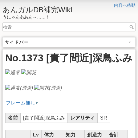
内容へ移動
あんガルDB補完Wiki
うにゃああああ～……！
サイドバー
No.1373 [責了間近]深鳥ふみ
フレーム無し
名前
[責了間近]深鳥ふみ
レアリティ
SR
Lv
体力
知力
創造力
合計