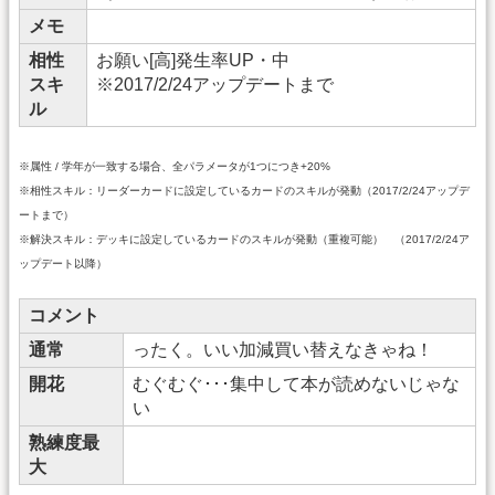
メモ
相性
お願い[高]発生率UP・中
スキ
※2017/2/24アップデートまで
ル
※属性 / 学年が一致する場合、全パラメータが1つにつき+20%
※相性スキル：リーダーカードに設定しているカードのスキルが発動（2017/2/24アップデ
ートまで）
※解決スキル：デッキに設定しているカードのスキルが発動（重複可能） （2017/2/24ア
ップデート以降）
コメント
通常
ったく。いい加減買い替えなきゃね！
開花
むぐむぐ･･･集中して本が読めないじゃな
い
熟練度最
大