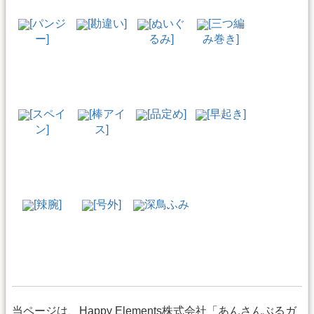
[パンジ
[勘違い]
[ぬいぐ
[三つ編
ー]
るみ]
み巻き]
[スペイ
[棒アイ
[品定め]
[早起き]
ン]
ス]
[辣腕]
[号外]
深鳥ふみ
当ページは、Happy Elements株式会社「あんさんぶるガ