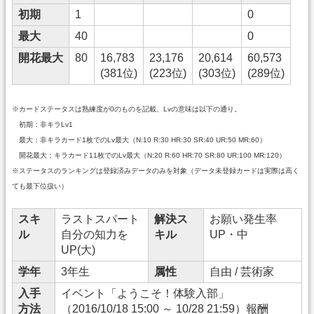
初期
1
0
最大
40
0
開花最大
80
16,783
23,176
20,614
60,573
(381位)
(223位)
(303位)
(289位)
※カードステータスは熟練度が0のものを記載、Lvの意味は以下の通り。
初期：非キラLv1
最大：非キラカード1枚でのLv最大（N:10 R:30 HR:30 SR:40 UR:50 MR:60）
開花最大：キラカード11枚でのLv最大（N:20 R:60 HR:70 SR:80 UR:100 MR:120）
※ステータスのランキングは登録済みデータのみを対象（データ未登録カードは実際は高く
ても最下位扱い）
スキ
ラストスパート
解決ス
お願い発生率
ル
自分の知力を
キル
UP・中
UP(大)
学年
3年生
属性
自由 / 芸術家
入手
イベント「ようこそ！体験入部」
方法
（2016/10/18 15:00 ～ 10/28 21:59）報酬