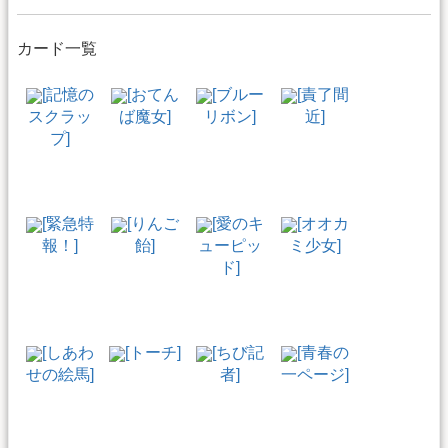
カード一覧
[記憶の
[おてん
[ブルー
[責了間
スクラッ
ば魔女]
リボン]
近]
プ]
[緊急特
[りんご
[愛のキ
[オオカ
報！]
飴]
ューピッ
ミ少女]
ド]
[しあわ
[トーチ]
[ちび記
[青春の
せの絵馬]
者]
一ページ]