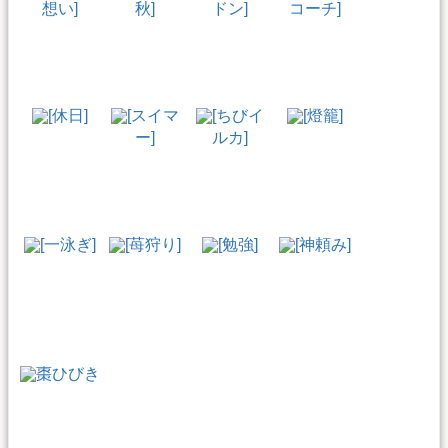
想い]
秋]
ドン]
コーチ]
[休日]
[スイマ
[ちびイ
[燈籠]
ー]
ルカ]
[一泳ぎ]
[苺狩り]
[勉強]
[神頼み]
棗ひびき