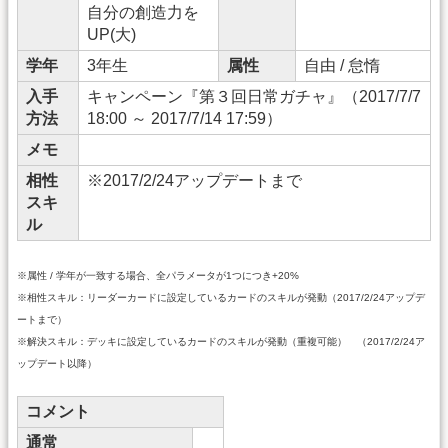
自分の創造力を
UP(大)
学年
3年生
属性
自由 / 怠惰
入手
キャンペーン『第３回日常ガチャ』（2017/7/7
方法
18:00 ～ 2017/7/14 17:59）
メモ
相性
※2017/2/24アップデートまで
スキ
ル
※属性 / 学年が一致する場合、全パラメータが1つにつき+20%
※相性スキル：リーダーカードに設定しているカードのスキルが発動（2017/2/24アップデ
ートまで）
※解決スキル：デッキに設定しているカードのスキルが発動（重複可能） （2017/2/24ア
ップデート以降）
コメント
通常