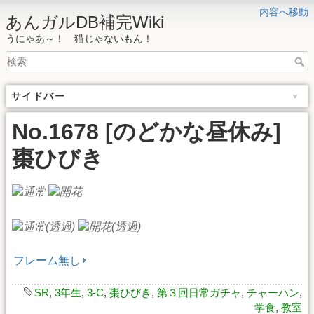
内容へ移動
あんガルDB補完Wiki
うにゃあ～！ 猫じゃないもん！
サイドバー
No.1678 [のどかな昼休み]
棗ひびき
フレーム無し
SR
,
3年生
,
3-C
,
棗ひびき
,
第３回日常ガチャ
,
チャーハン
,
学食
,
教室