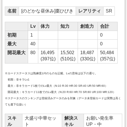
名前
[のどかな昼休み]棗ひびき
レアリティ
SR
Lv
体力
知力
創造力
合計
初期
1
0
最大
40
0
開花最大
80
16,495
15,502
18,487
50,484
(397位)
(510位)
(330位)
(357位)
※カードステータスは熟練度が0のものを記載、Lvの意味は以下の通り。
初期：非キラLv1
最大：非キラカード1枚でのLv最大（N:10 R:30 HR:30 SR:40 UR:50 MR:60）
開花最大：キラカード11枚でのLv最大（N:20 R:60 HR:70 SR:80 UR:100 MR:120）
※ステータスのランキングは登録済みデータのみを対象（データ未登録カードは実際は高く
ても最下位扱い）
スキ
大盛り中華セッ
解決ス
お願い発生率
ル
ト
キル
UP・中