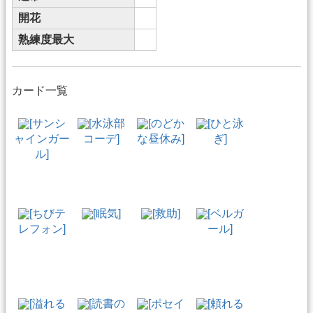
開花
熟練度最大
カード一覧
[サンシ
[水泳部
[のどか
[ひと泳
ャインガー
コーデ]
な昼休み]
ぎ]
ル]
[ちびテ
[眠気]
[救助]
[ベルガ
レフォン]
ール]
[溢れる
[読書の
[ポセイ
[頼れる