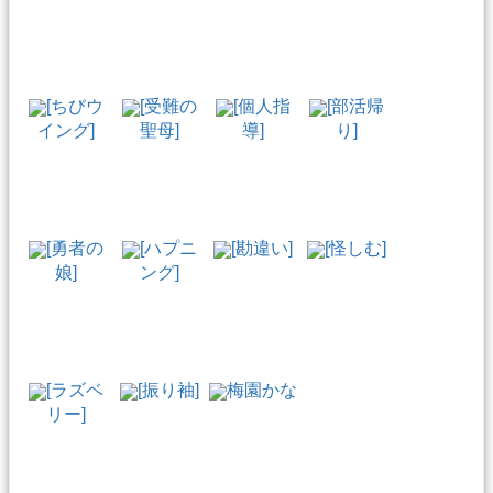
[ちびウ
[受難の
[個人指
[部活帰
イング]
聖母]
導]
り]
[勇者の
[ハプニ
[勘違い]
[怪しむ]
娘]
ング]
[ラズベ
[振り袖]
梅園かな
リー]