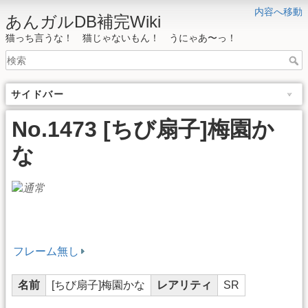
内容へ移動
あんガルDB補完Wiki
猫っち言うな！ 猫じゃないもん！ うにゃあ〜っ！
サイドバー
No.1473 [ちび扇子]梅園か
な
フレーム無し
名前
[ちび扇子]梅園かな
レアリティ
SR