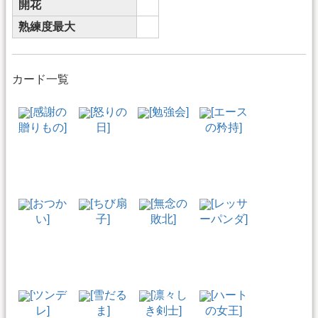
開花
熟練度最大
カード一覧
[感謝の
[怒りの
[勉強会]
[エース
贈りもの]
日]
の矜持]
[おつか
[ちび扇
[無念の
[レッサ
い]
子]
敗北]
ーパンダ]
[ツンデ
[雪だる
[凛々し
[ハート
レ]
ま]
き剣士]
の女王]