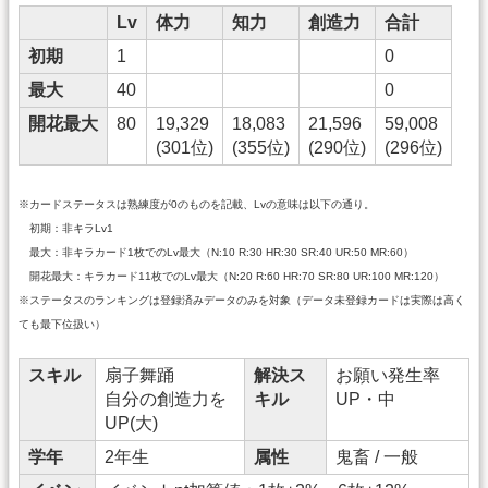
Lv
体力
知力
創造力
合計
初期
1
0
最大
40
0
開花最大
80
19,329
18,083
21,596
59,008
(301位)
(355位)
(290位)
(296位)
※カードステータスは熟練度が0のものを記載、Lvの意味は以下の通り。
初期：非キラLv1
最大：非キラカード1枚でのLv最大（N:10 R:30 HR:30 SR:40 UR:50 MR:60）
開花最大：キラカード11枚でのLv最大（N:20 R:60 HR:70 SR:80 UR:100 MR:120）
※ステータスのランキングは登録済みデータのみを対象（データ未登録カードは実際は高く
ても最下位扱い）
スキル
扇子舞踊
解決ス
お願い発生率
自分の創造力を
キル
UP・中
UP(大)
学年
2年生
属性
鬼畜 / 一般