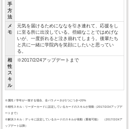
手
方
法
メ
元気を届けるためにななを引き連れて、応援をし
モ
に至る所に出没している。些細なことではめげな
いが、一度折れると泣き崩れてしまう。後輩たち
と共に一緒に学院内を笑顔にしたいと思ってい
る。
相
※2017/2/24アップデートまで
性
ス
キ
ル
※属性 / 学年が一致する場合、全パラメータが1つにつき+20%
※相性スキル：リーダーカードに設定しているカードのスキルが発動（2017/2/24アップデ
ートまで）
※解決スキル：デッキに設定しているカードのスキルが発動（重複可能） （2017/2/24ア
ップデート以降）