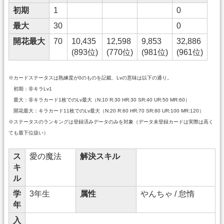
初期
1
0
最大
30
0
開花最大
70
10,435
12,598
9,853
32,886
(893位)
(770位)
(981位)
(961位)
※カードステータスは熟練度が0のものを記載、Lvの意味は以下の通り。
初期：非キラLv1
最大：非キラカード1枚でのLv最大（N:10 R:30 HR:30 SR:40 UR:50 MR:60）
開花最大：キラカード11枚でのLv最大（N:20 R:60 HR:70 SR:80 UR:100 MR:120）
※ステータスのランキングは登録済みデータのみを対象（データ未登録カードは実際は高く
ても最下位扱い）
ス
愛の魔法
解決スキル
キ
ル
学
3年生
属性
やんちゃ / 怠惰
年
入