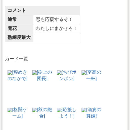
コメント
通常
恋も応援するぞ！
開花
わたしにまかせろ！
熟練度最大
カード一覧
[煌めき
[樹上の
[ちびポ
[至高の
のなかで]
団長]
ンポン]
一杯]
[格闘ゲ
[秋の飽
[応援し
[酒宴の
ーム]
食]
よう！]
舞姫]