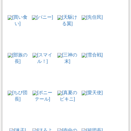
[買い食
[バニー]
[天駆け
[先住民]
い]
る翼]
[部族の
[スマイ
[三神の
[雪合戦]
長]
ル！]
末]
[ちび団
[ポニー
[真夏の
[愛天使]
長]
テール]
ビキニ]
[迷子]
[ほろよ
[壺中の
[超団長]