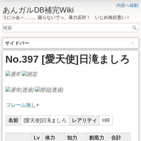
内容へ移動
あんガルDB補完Wiki
うにゃあ～……。蹴らないでっ、暴力反対！ いじめ格好悪い！
サイドバー
No.397 [愛天使]日滝ましろ
フレーム無し
名前
[愛天使]日滝ましろ
レアリティ
HR
Lv
体力
知力
創造力
合計