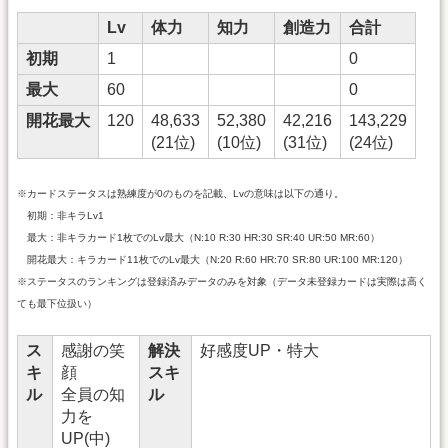
Lv
体力
知力
創造力
合計
初期
1
0
最大
60
0
開花最大
120
48,633
52,380
42,216
143,229
(21位)
(10位)
(31位)
(24位)
※カードステータスは熟練度が0のものを記載、Lvの意味は以下の通り。
初期：非キラLv1
最大：非キラカード1枚でのLv最大（N:10 R:30 HR:30 SR:40 UR:50 MR:60）
開花最大：キラカード11枚でのLv最大（N:20 R:60 HR:70 SR:80 UR:100 MR:120）
※ステータスのランキングは登録済みデータのみを対象（データ未登録カードは実際は高く
ても最下位扱い）
ス
感謝の笑
解決
好感度UP・特大
キ
顔
スキ
ル
全員の知
ル
力を
UP(中)