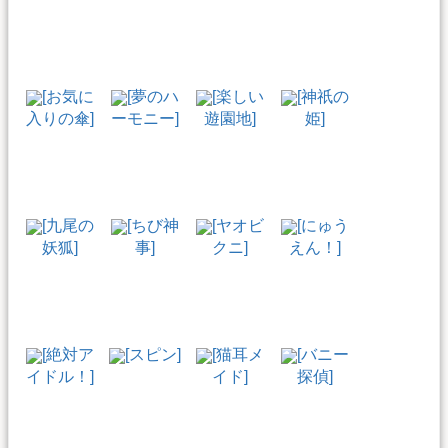
[お気に
[夢のハ
[楽しい
[神祇の
入りの傘]
ーモニー]
遊園地]
姫]
[九尾の
[ちび神
[ヤオビ
[にゅう
妖狐]
事]
クニ]
えん！]
[絶対ア
[スピン]
[猫耳メ
[バニー
イドル！]
イド]
探偵]