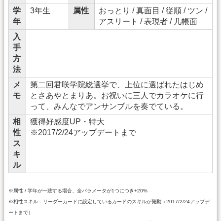
学
3年生
属性
おっとり / 真面目 / 従順 / ツン /
年
アスリート / 表現者 / 几帳面
入
手
方
法
メ
第二回君咲学院総選挙で、上位に選ばれたはじめ
モ
とさあやとまりあ。お祝いに三人でカラオケに行
って、みんなでアンサンブルを奏でている。
相
獲得好感度UP・特大
性
※2017/2/24アップデートまで
ス
キ
ル
※属性 / 学年が一致する場合、全パラメータが1つにつき+20%
※相性スキル：リーダーカードに設定しているカードのスキルが発動（2017/2/24アップデ
ートまで）