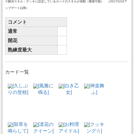
※解決スキル：デッキに設定しているカードのスキルが発動（重複可能） （2017/2/24ア
ップデート以降）
コメント
通常
開花
熟練度最大
カード一覧
[久しぶ
[風雅に
[白き乙
[神楽舞
りの登校]
鳴る]
女]
ふ]
[鼓草を
[凛花の
[お料理
[クッキ
鳴らして]
クイーン]
アイドル]
ング☆]