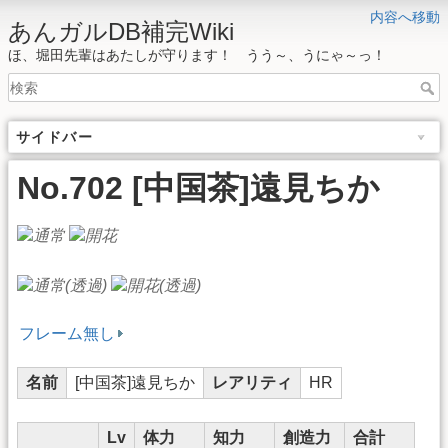
内容へ移動
あんガルDB補完Wiki
ほ、堀田先輩はあたしが守ります！ うう～、うにゃ～っ！
サイドバー
No.702 [中国茶]遠見ちか
フレーム無し
名前
[中国茶]遠見ちか
レアリティ
HR
Lv
体力
知力
創造力
合計