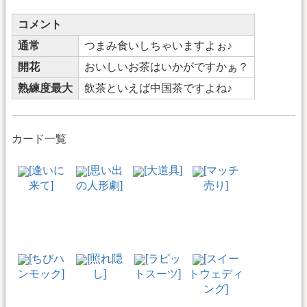
コメント
通常
つまみ食いしちゃいますよぉ♪
開花
おいしいお茶はいかがですかぁ？
熟練度最大
飲茶といえば中国茶ですよね♪
カード一覧
[逢いに
[思い出
[大道具]
[マッチ
来て]
の人形劇]
売り]
[ちびハ
[照れ隠
[ラビッ
[スイー
ンモック]
し]
トスーツ]
トウェディ
ング]