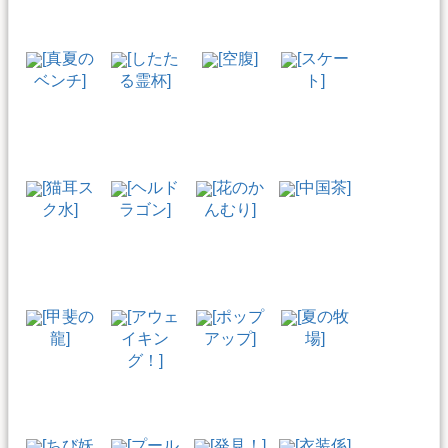
[真夏の
[したた
[空腹]
[スケー
ベンチ]
る霊杯]
ト]
[猫耳ス
[ヘルド
[花のか
[中国茶]
ク水]
ラゴン]
んむり]
[甲斐の
[アウェ
[ポップ
[夏の牧
龍]
イキン
アップ]
場]
グ！]
[ちび妖
[プール
[発見！]
[衣装係]