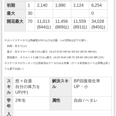
初期
1
2,140
1,990
2,124
6,254
最大
30
0
開花最大
70
11,013
11,456
11,559
34,028
(844位)
(869位)
(891位)
(940位)
※カードステータスは熟練度が0のものを記載、Lvの意味は以下の通り。
初期：非キラLv1
最大：非キラカード1枚でのLv最大（N:10 R:30 HR:30 SR:40 UR:50 MR:60）
開花最大：キラカード11枚でのLv最大（N:20 R:60 HR:70 SR:80 UR:100 MR:120）
※ステータスのランキングは登録済みデータのみを対象（データ未登録カードは実際は高く
ても最下位扱い）
ス
悠々自適
解決スキ
BP回復発生率
キ
自分の体力を
ル
UP・小
ル
UP(中)
学
2年生
属性
自由 / ヘタレ
年
入