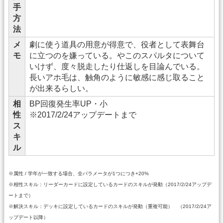
手
方
法
メ
劇に使う道具の用意が得意で、役者として表舞台
モ
に立つのを嫌っている。やこのスパルタについて
いけず、度々脱走したり仕返しを目論んでいる。
長いアホ毛は、触角のように敏感に感じ取ること
が出来るらしい。
相
BP回復発生率UP・小
性
※2017/2/24アップデートまで
ス
キ
ル
※属性 / 学年が一致する場合、全パラメータが1つにつき+20%
※相性スキル：リーダーカードに設定しているカードのスキルが発動（2017/2/24アップデ
ートまで）
※解決スキル：デッキに設定しているカードのスキルが発動（重複可能） （2017/2/24ア
ップデート以降）