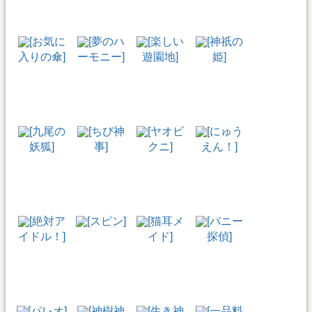
[お気に
[夢のハ
[楽しい
[神祇の
入りの傘]
ーモニー]
遊園地]
姫]
[九尾の
[ちび神
[ヤオビ
[にゅう
妖狐]
事]
クニ]
えん！]
[絶対ア
[スピン]
[猫耳メ
[バニー
イドル！]
イド]
探偵]
[パレオ]
[神樹神
[生き神
[一品料