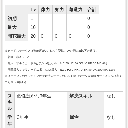
Lv
体力
知力
創造力
合計
初期
1
0
最大
10
0
開花最大
20
0
0
0
0
※カードステータスは熟練度が0のものを記載、Lvの意味は以下の通り。
初期：非キラLv1
最大：非キラカード1枚でのLv最大（N:10 R:30 HR:30 SR:40 UR:50 MR:60）
開花最大：キラカード11枚でのLv最大（N:20 R:60 HR:70 SR:80 UR:100 MR:120）
※ステータスのランキングは登録済みデータのみを対象（データ未登録カードは実際は高く
ても最下位扱い）
ス
個性豊かな3年生
解決スキル
なし
キ
ル
学
3年生
属性
なし
年