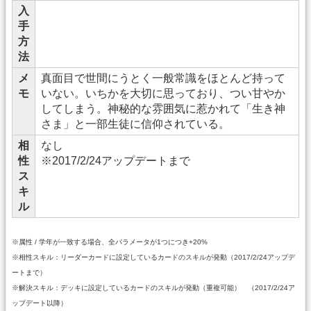
入
手
方
法
メ
真面目で世間にうとく一般常識をほとんど持って
モ
いない。いちかを大切に思っており、つい甘やか
してしまう。神秘的な雰囲気に惹かれて「生き神
さま」と一部生徒に信仰されている。
相
なし
性
※2017/2/24アップデートまで
ス
キ
ル
※属性 / 学年が一致する場合、全パラメータが1つにつき+20%
※相性スキル：リーダーカードに設定しているカードのスキルが発動（2017/2/24アップデ
ートまで）
※解決スキル：デッキに設定しているカードのスキルが発動（重複可能） （2017/2/24ア
ップデート以降）