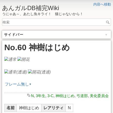
内容へ移動
あんガルDB補完Wiki
うにゃあ～、あたし魚キライ！ 猫じゃないから！
サイドバー
No.60 神樹はじめ
フレーム無し
N
,
3年生
,
3-C
,
神樹はじめ
,
弓道部
,
美化委員会
名前
神樹はじめ
レアリティ
N