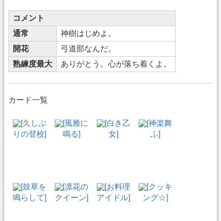
コメント
通常
神樹はじめよ。
開花
弓道部なんだ。
熟練度最大
ありがとう。心が落ち着くよ。
カード一覧
[久しぶ
[風雅に
[白き乙
[神楽舞
りの登校]
鳴る]
女]
ふ]
[鼓草を
[凛花の
[お料理
[クッキ
鳴らして]
クイーン]
アイドル]
ング☆]