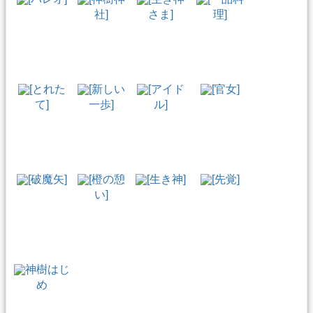
社]
さま]
理]
[とれた
[新しい
[アイド
[官女]
て]
一歩]
ル]
[破魔矢]
[橙の憩
[生き神]
[先覚]
い]
神樹はじ
め