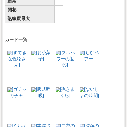
通常
開花
熟練度最大
カード一覧
[すてき
[お茶菓
[フルパ
[ちびベ
な怪物さ
子]
ワーの返
アー]
ん]
答]
[ガチャ
[腹式呼
[抱きま
[ないし
ガチャ]
吸]
くら]
ょの時間]
[ミルキ
[本屋さ
[白衣の
[深海の