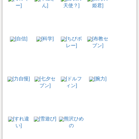
ー]
ん]
天使？]
姫君]
[自信]
[科学]
[ちびボ
[布教セ
レー]
ブン]
[力自慢]
[七夕セ
[ドルフ
[腕力]
ブン]
ィン]
[すれ違
[雪遊び]
熊沢ひめ
い]
の