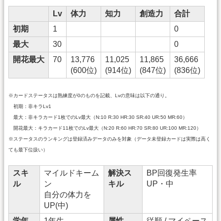
Lv
体力
知力
創造力
合計
初期
1
0
最大
30
0
開花最大
70
13,776
11,025
11,865
36,666
(600位)
(914位)
(847位)
(836位)
※カードステータスは熟練度が0のものを記載、Lvの意味は以下の通り。
初期：非キラLv1
最大：非キラカード1枚でのLv最大（N:10 R:30 HR:30 SR:40 UR:50 MR:60）
開花最大：キラカード11枚でのLv最大（N:20 R:60 HR:70 SR:80 UR:100 MR:120）
※ステータスのランキングは登録済みデータのみを対象（データ未登録カードは実際は高く
ても最下位扱い）
スキ
マイルドキーム
解決ス
BP回復発生率
ル
ン
キル
UP・中
自分の体力を
UP(中)
学年
1年生
属性
従順 / マイペース