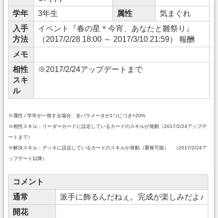
学年
3年生
属性
気まぐれ
入手
イベント『春の星＊今宵、あなたと雛祭り』
方法
（2017/2/28 18:00 ～ 2017/3/10 21:59） 報酬
メモ
相性
※2017/2/24アップデートまで
スキ
ル
※属性 / 学年が一致する場合、全パラメータが1つにつき+20%
※相性スキル：リーダーカードに設定しているカードのスキルが発動（2017/2/24アップデ
ートまで）
※解決スキル：デッキに設定しているカードのスキルが発動（重複可能） （2017/2/24ア
ップデート以降）
コメント
通常
派手に飾るんだねぇ。完成が楽しみだよ♪
開花