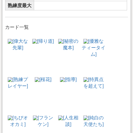
熟練度最大
カード一覧
[偉大な
[帰り道]
[秘密の
[優雅な
先輩]
魔本]
ティータイ
ム]
[熟練プ
[桜花]
[指導]
[特異点
レイヤー]
を超えて]
[ちびオ
[フラン
[人生相
[純白の
オカミ]
ケン]
談]
天使たち]