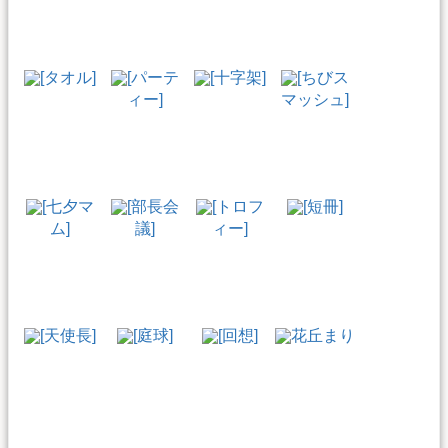
[タオル]
[パーテ
[十字架]
[ちびス
ィー]
マッシュ]
[七夕マ
[部長会
[トロフ
[短冊]
ム]
議]
ィー]
[天使長]
[庭球]
[回想]
花丘まり