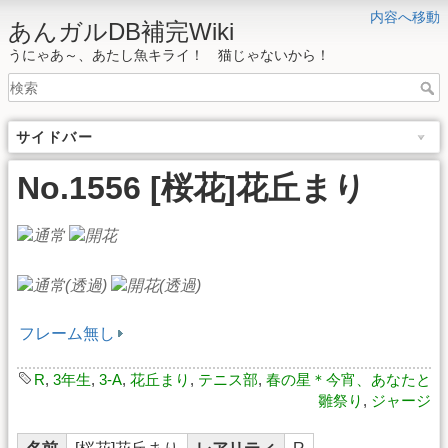
内容へ移動
あんガルDB補完Wiki
うにゃあ～、あたし魚キライ！ 猫じゃないから！
サイドバー
No.1556 [桜花]花丘まり
フレーム無し
R
,
3年生
,
3-A
,
花丘まり
,
テニス部
,
春の星＊今宵、あなたと
雛祭り
,
ジャージ