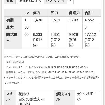
名前
[桜花]花丘まり
レアリティ
R
Lv
体力
知力
創造力
合計
初期
1
1,430
1,519
1,703
4,652
最大
30
0
開花最
60
8,333
8,851
9,928
27,112
大
(1017
(1018
(976
(1013
位)
位)
位)
位)
※カードステータスは熟練度が0のものを記載、Lvの意味は以下の通り。
初期：非キラLv1
最大：非キラカード1枚でのLv最大（N:10 R:30 HR:30 SR:40 UR:50 MR:60）
開花最大：キラカード11枚でのLv最大（N:20 R:60 HR:70 SR:80 UR:100 MR:120）
※ステータスのランキングは登録済みデータのみを対象（データ未登録カードは実際は高く
ても最下位扱い）
スキ
花飾り
解決スキ
ガッツUP・
ル
自分の創造力を
ル
小
UP(小)