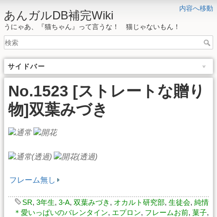
内容へ移動
あんガルDB補完Wiki
うにゃあ、『猫ちゃん』って言うな！ 猫じゃないもん！
サイドバー
No.1523 [ストレートな贈り
物]双葉みづき
フレーム無し
SR
,
3年生
,
3-A
,
双葉みづき
,
オカルト研究部
,
生徒会
,
純情
＊愛いっぱいのバレンタイン
,
エプロン
,
フレームお前
,
菓子
,