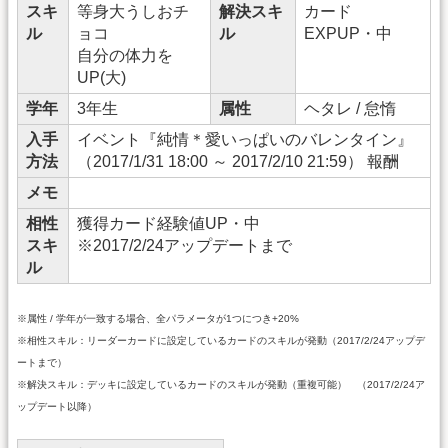
スキ
等身大うしおチ
解決スキ
カード
ル
ョコ
ル
EXPUP・中
自分の体力を
UP(大)
学年
3年生
属性
ヘタレ / 怠惰
入手
イベント『純情＊愛いっぱいのバレンタイン』
方法
（2017/1/31 18:00 ～ 2017/2/10 21:59） 報酬
メモ
相性
獲得カード経験値UP・中
スキ
※2017/2/24アップデートまで
ル
※属性 / 学年が一致する場合、全パラメータが1つにつき+20%
※相性スキル：リーダーカードに設定しているカードのスキルが発動（2017/2/24アップデ
ートまで）
※解決スキル：デッキに設定しているカードのスキルが発動（重複可能） （2017/2/24ア
ップデート以降）