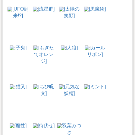
[UFO到
[流星群]
[太陽の
[黒魔術]
来!?]
笑顔]
[子鬼]
[もぎた
[人狼]
[カール
てオレン
リボン]
ジ]
[猫又]
[ちび呪
[元気な
[ミント]
文]
妖精]
[魔性]
[待伏せ]
双葉みづ
き