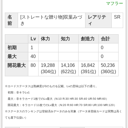
マフラー
名
[ストレートな贈り物]双葉みづ
レアリテ
SR
前
き
ィ
Lv
体力
知力
創造力
合計
初期
1
0
最大
40
0
開花最大
80
19,288
14,106
16,842
50,236
(304位)
(622位)
(391位)
(360位)
※カードステータスは熟練度が0のものを記載、Lvの意味は以下の通り。
初期：非キラLv1
最大：非キラカード1枚でのLv最大（N:10 R:30 HR:30 SR:40 UR:50 MR:60）
開花最大：キラカード11枚でのLv最大（N:20 R:60 HR:70 SR:80 UR:100 MR:120）
※ステータスのランキングは登録済みデータのみを対象（データ未登録カードは実際は高く
ても最下位扱い）