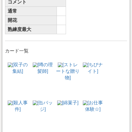
コメント
通常
開花
熟練度最大
カード一覧
[双子の
[噂の理
[ストレ
[ちびナ
集結]
髪師]
ートな贈り
イト]
物]
[殺人事
[缶バッ
[綿菓子]
[お仕事
件]
ジ]
体験☆]