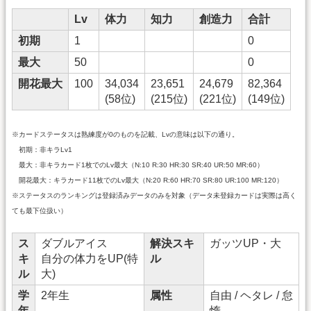
Lv
体力
知力
創造力
合計
初期
1
0
最大
50
0
開花最大
100
34,034
23,651
24,679
82,364
(58位)
(215位)
(221位)
(149位)
※カードステータスは熟練度が0のものを記載、Lvの意味は以下の通り。
初期：非キラLv1
最大：非キラカード1枚でのLv最大（N:10 R:30 HR:30 SR:40 UR:50 MR:60）
開花最大：キラカード11枚でのLv最大（N:20 R:60 HR:70 SR:80 UR:100 MR:120）
※ステータスのランキングは登録済みデータのみを対象（データ未登録カードは実際は高く
ても最下位扱い）
ス
ダブルアイス
解決スキ
ガッツUP・大
キ
自分の体力をUP(特
ル
ル
大)
学
2年生
属性
自由 / ヘタレ / 怠
年
惰