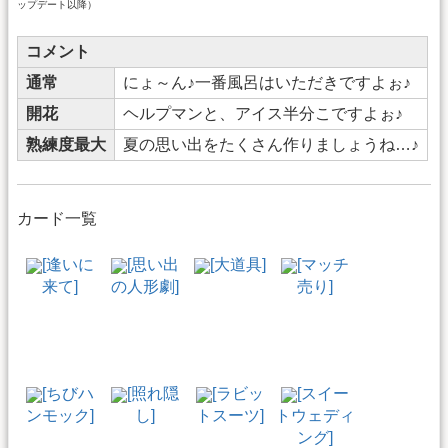
ップデート以降）
コメント
通常
にょ～ん♪一番風呂はいただきですよぉ♪
開花
ヘルプマンと、アイス半分こですよぉ♪
熟練度最大
夏の思い出をたくさん作りましょうね…♪
カード一覧
[逢いに
[思い出
[大道具]
[マッチ
来て]
の人形劇]
売り]
[ちびハ
[照れ隠
[ラビッ
[スイー
ンモック]
し]
トスーツ]
トウェディ
ング]