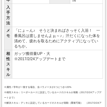
入
手
方
法
メ
「にょ～ん♪ そうと決まればさっそく入浴！ 一
モ
番風呂は渡しませんよぉ～♪」汗だくになった体を
清めて、疲れを取るためにアクティブになってい
るちか。
相
ガッツ獲得量UP・大
性
※2017/2/24アップデートまで
ス
キ
ル
※属性 / 学年が一致する場合、全パラメータが1つにつき+20%
※相性スキル：リーダーカードに設定しているカードのスキルが発動（2017/2/24アップデ
ートまで）
※解決スキル：デッキに設定しているカードのスキルが発動（重複可能） （2017/2/24ア