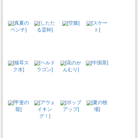
[真夏の
[したた
[空腹]
[スケー
ベンチ]
る霊杯]
ト]
[猫耳ス
[ヘルド
[花のか
[中国茶]
ク水]
ラゴン]
んむり]
[甲斐の
[アウェ
[ポップ
[夏の牧
龍]
イキン
アップ]
場]
グ！]