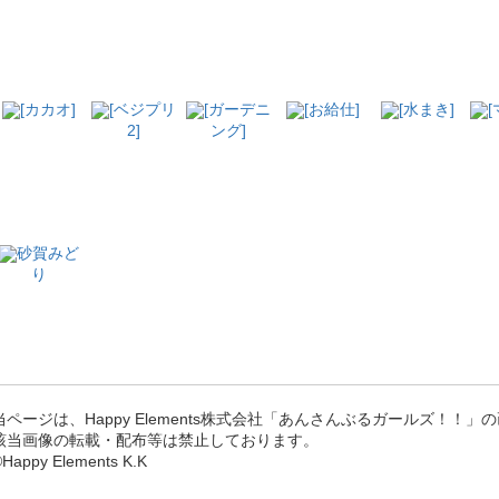
[カカオ]
[ベジプリ
[ガーデニ
[お給仕]
[水まき]
2]
ング]
砂賀みど
り
当ページは、Happy Elements株式会社「あんさんぶるガールズ！！
該当画像の転載・配布等は禁止しております。
Happy Elements K.K