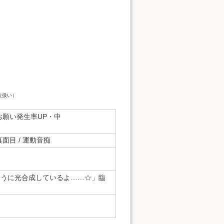
位扱い）
お願い発生率UP・中
真面目 / 運動音痴
そうに光合成しているよ……☆」臨