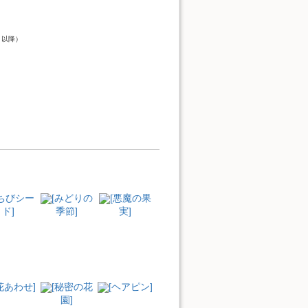
）
ト以降）
[ちびシー
[みどりの
[悪魔の果
ド]
季節]
実]
花あわせ]
[秘密の花
[ヘアピン]
園]