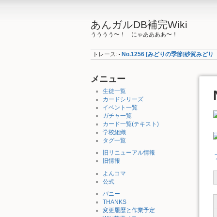
あんガルDB補完Wiki
うううう〜！ にゃああああ〜！
トレース:
No.1256 [みどりの季節]砂賀みどり
•
メニュー
生徒一覧
カードシリーズ
イベント一覧
ガチャ一覧
カード一覧(テキスト)
学校組織
タグ一覧
旧リニューアル情報
旧情報
よんコマ
公式
バニー
THANKS
変更履歴と作業予定