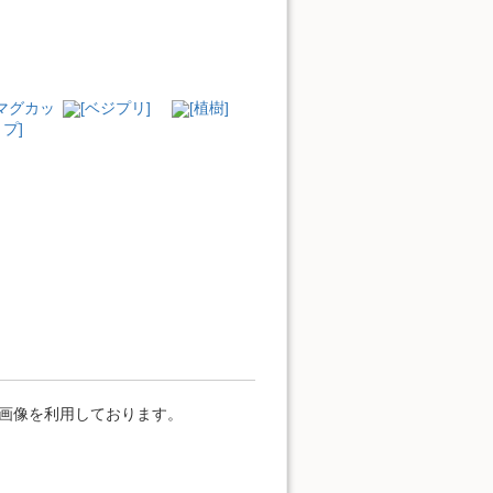
[マグカッ
[ベジプリ]
[植樹]
プ]
」の画像を利用しております。