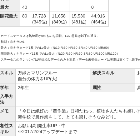
最大
40
0
開花最大
80
17,728
11,658
15,530
44,916
(345位)
(849位)
(481位)
(464位)
※カードステータスは熟練度が0のものを記載、Lvの意味は以下の通り。
初期：非キラLv1
大：非キラカード1枚でのLv最大（N:10 R:30 HR:30 SR:40 UR:50 MR:60）
花最大：キラカード11枚でのLv最大（N:20 R:60 HR:70 SR:80 UR:100 MR:120）
※ステータスのランキングは登録済みデータのみを対象（データ未登録カードは実際は高くても最下
スキル
万緑とマリンブルー
解決スキル
自分の体力をUP(大)
学年
2年生
属性
入手方
法
メモ
「今日は絶好の『農作業』日和だねっ、植物さんたちも嬉し
海学校で農作業をして、とても楽しそうなみどり。
相性ス
お願い[高]発生率UP・中
キル
※2017/2/24アップデートまで