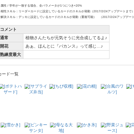
※属性 / 学年が一致する場合、全パラメータが1つにつき+20%
※相性スキル：リーダーカードに設定しているカードのスキルが発動（2017/2/24アップデートまで
※解決スキル：デッキに設定しているカードのスキルが発動（重複可能） （2017/2/24アップデー
コメント
通常
植物さんたちが元気そうに光合成してるよ♪
開花
あぁ、ほんとに『バカンス』って感じ…♪
熟練度最大
カード一覧
[ポテトハ
[サプライ
[ちび収穫]
[花の精]
[台風のワ
ザード]
ズ弁当]
ルツ]
[雪かき]
[ピンキー
[母なる大
[かき氷]
[野菜ジュ
[
サンタ]
地]
ース]