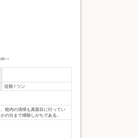
位扱い）
従順 / ツン
に、校内の清掃も真面目に行ってい
ちかの分まで掃除しがちである。