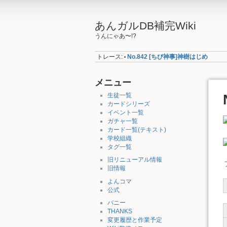
あんガルDB補完Wiki
うんにゃあ〜!?
トレース:
No.842 [ちび神事]神樹はじめ
•
メニュー
生徒一覧
カードシリーズ
イベント一覧
ガチャ一覧
カード一覧(テキスト)
学校組織
タグ一覧
旧リニューアル情報
旧情報
よんコマ
公式
バニー
THANKS
変更履歴と作業予定