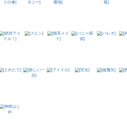
りの傘]
モニー]
園地]
狐]
[絶対アイ
[スピン]
[猫耳メイ
[バニー探
[パレオ]
[
ドル！]
ド]
偵]
[とれたて]
[新しい一
[アイドル]
[官女]
[破魔矢]
[
歩]
神樹はじ
め