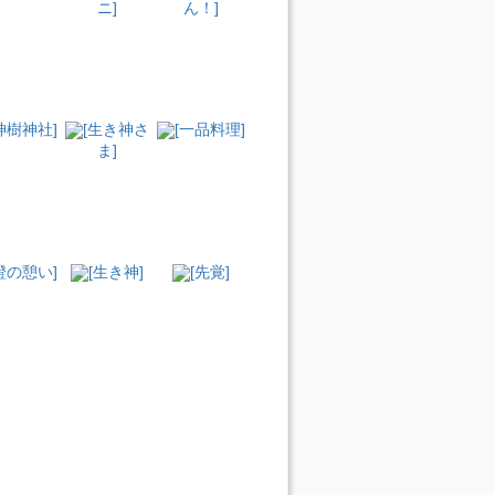
ニ]
ん！]
神樹神社]
[生き神さ
[一品料理]
ま]
橙の憩い]
[生き神]
[先覚]