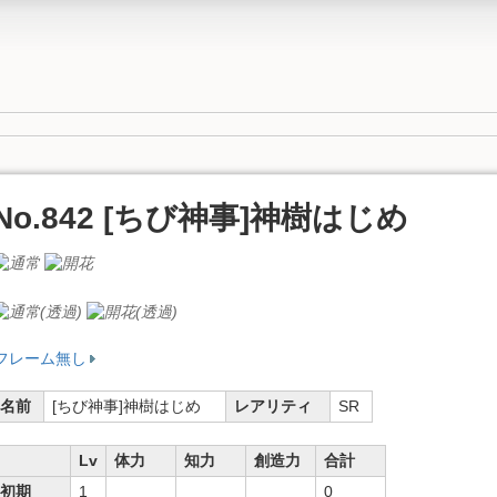
No.842 [ちび神事]神樹はじめ
フレーム無し
名前
[ちび神事]神樹はじめ
レアリティ
SR
Lv
体力
知力
創造力
合計
初期
1
0