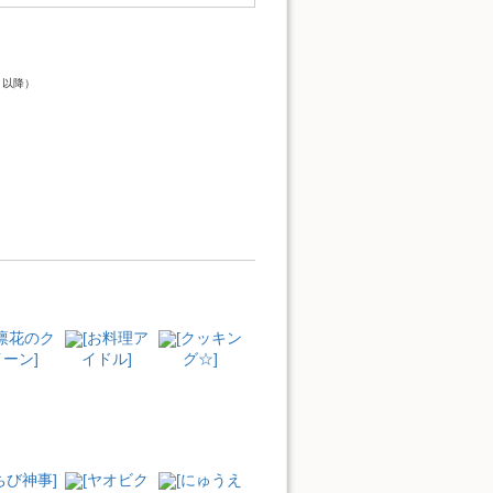
）
ト以降）
[凛花のク
[お料理ア
[クッキン
ーン]
イドル]
グ☆]
ちび神事]
[ヤオビク
[にゅうえ