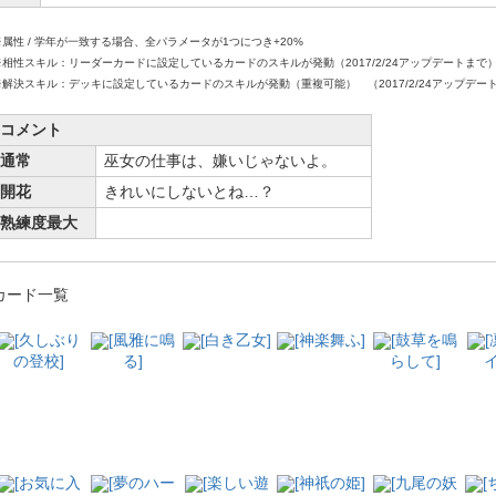
※属性 / 学年が一致する場合、全パラメータが1つにつき+20%
※相性スキル：リーダーカードに設定しているカードのスキルが発動（2017/2/24アップデートまで
※解決スキル：デッキに設定しているカードのスキルが発動（重複可能） （2017/2/24アップデー
コメント
通常
巫女の仕事は、嫌いじゃないよ。
開花
きれいにしないとね…？
熟練度最大
カード一覧
[久しぶり
[風雅に鳴
[白き乙女]
[神楽舞ふ]
[鼓草を鳴
の登校]
る]
らして]
イ
[お気に入
[夢のハー
[楽しい遊
[神祇の姫]
[九尾の妖
[