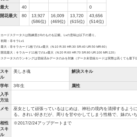
最大
40
0
開花最大
80
13,927
16,009
13,720
43,656
(586位)
(469位)
(615位)
(514位)
※カードステータスは熟練度が0のものを記載、Lvの意味は以下の通り。
初期：非キラLv1
大：非キラカード1枚でのLv最大（N:10 R:30 HR:30 SR:40 UR:50 MR:60）
花最大：キラカード11枚でのLv最大（N:20 R:60 HR:70 SR:80 UR:100 MR:120）
※ステータスのランキングは登録済みデータのみを対象（データ未登録カードは実際は高くても最下
スキ
美しき魂
解決スキル
ル
学年
3年生
属性
入手
方法
メモ
巫女として頑張っているはじめは、神社の境内を清掃するよう
る。きれい好きだが、周りを甘やかしてしまう性格で、妹のい
相性
※2017/2/24アップデートまで
スキ
ル