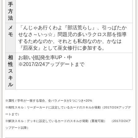
手
方
法
メ
「んじゃあ行くわよ『部活荒らし』、引っぱたか
モ
せなさ～いっ☆」問題児の多いラクロス部を指導
するためなのか、それとも私怨なのか、かなは
『罰巫女』として巫女修行に参加する。
相
お願い[低]発生率UP・中
性
※2017/2/24アップデートまで
ス
キ
ル
※属性 / 学年が一致する場合、全パラメータが1つにつき+20%
※相性スキル：リーダーカードに設定しているカードのスキルが発動（2017/2/24アップデ
ートまで）
※解決スキル：デッキに設定しているカードのスキルが発動（重複可能） （2017/2/24ア
ップデート以降）