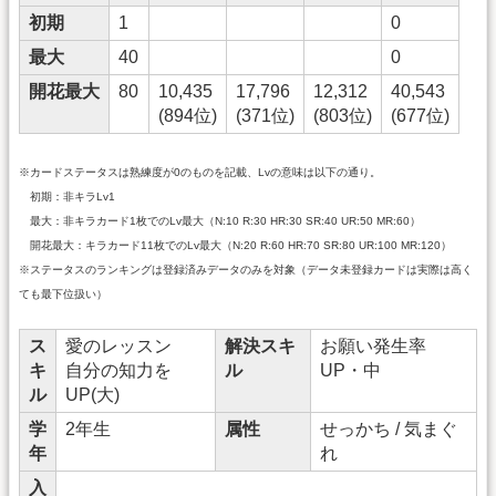
初期
1
0
最大
40
0
開花最大
80
10,435
17,796
12,312
40,543
(894位)
(371位)
(803位)
(677位)
※カードステータスは熟練度が0のものを記載、Lvの意味は以下の通り。
初期：非キラLv1
最大：非キラカード1枚でのLv最大（N:10 R:30 HR:30 SR:40 UR:50 MR:60）
開花最大：キラカード11枚でのLv最大（N:20 R:60 HR:70 SR:80 UR:100 MR:120）
※ステータスのランキングは登録済みデータのみを対象（データ未登録カードは実際は高く
ても最下位扱い）
ス
愛のレッスン
解決スキ
お願い発生率
キ
自分の知力を
ル
UP・中
ル
UP(大)
学
2年生
属性
せっかち / 気まぐ
年
れ
入