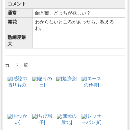
コメント
通常
飴と鞭、どっちが欲しい？
開花
わからないところがあったら、教える
わ。
熟練度最
大
カード一覧
[感謝の
[怒りの
[勉強会]
[エース
贈りもの]
日]
の矜持]
[おつか
[ちび扇
[無念の
[レッサ
い]
子]
敗北]
ーパンダ]