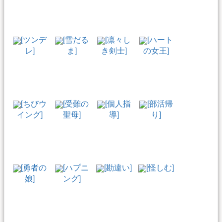
[ツンデ
[雪だる
[凛々し
[ハート
レ]
ま]
き剣士]
の女王]
[ちびウ
[受難の
[個人指
[部活帰
イング]
聖母]
導]
り]
[勇者の
[ハプニ
[勘違い]
[怪しむ]
娘]
ング]