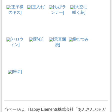
[王子様
[玉入れ]
[ちびラ
[大空に
のキス]
ンナー]
咲く花]
[ハロウ
[野心]
[天真爛
榊むつみ
ィン]
漫]
[疾走]
当ページは、Happy Elements株式会社「あんさんぶるガ