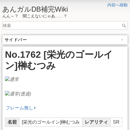
内容へ移動
あんガルDB補完Wiki
んん～？ 聞こえないにゃあ……？
サイドバー
No.1762 [栄光のゴールイ
ン]榊むつみ
フレーム無し
名前
[栄光のゴールイン]榊むつみ
レアリティ
SR