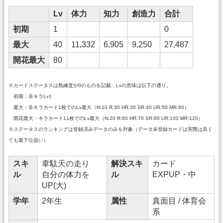
Lv
体力
知力
創造力
合計
初期
1
0
最大
40
11,332
6,905
9,250
27,487
開花最大
80
※カードステータスは熟練度が0のものを記載、Lvの意味は以下の通り。
初期：非キラLv1
最大：非キラカード1枚でのLv最大（N:10 R:30 HR:30 SR:40 UR:50 MR:60）
開花最大：キラカード11枚でのLv最大（N:20 R:60 HR:70 SR:80 UR:100 MR:120）
※ステータスのランキングは登録済みデータのみを対象（データ未登録カードは実際は高く
ても最下位扱い）
スキ
韋駄天の走り
解決スキ
カード
ル
自分の体力を
ル
EXPUP・中
UP(大)
学年
2年生
属性
真面目 / 体育会
系