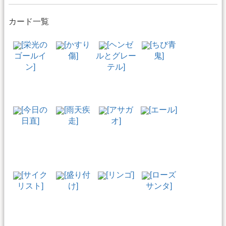
カード一覧
[栄光の
[かすり
[ヘンゼ
[ちび青
ゴールイ
傷]
ルとグレー
鬼]
ン]
テル]
[今日の
[雨天疾
[アサガ
[エール]
日直]
走]
オ]
[サイク
[盛り付
[リンゴ]
[ローズ
リスト]
け]
サンタ]