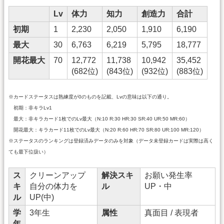
Lv
体力
知力
創造力
合計
初期
1
2,230
2,050
1,910
6,190
最大
30
6,763
6,219
5,795
18,777
開花最大
70
12,772
11,738
10,942
35,452
(682位)
(843位)
(932位)
(883位)
※カードステータスは熟練度が0のものを記載、Lvの意味は以下の通り。
初期：非キラLv1
最大：非キラカード1枚でのLv最大（N:10 R:30 HR:30 SR:40 UR:50 MR:60）
開花最大：キラカード11枚でのLv最大（N:20 R:60 HR:70 SR:80 UR:100 MR:120）
※ステータスのランキングは登録済みデータのみを対象（データ未登録カードは実際は高く
ても最下位扱い）
ス
クリーンアップ
解決スキ
お願い発生率
キ
自分の体力を
ル
UP・中
ル
UP(中)
学
3年生
属性
真面目 / 表現者
年