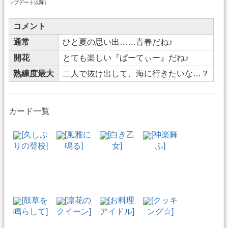
ップデート以降）
コメント
通常
ひと夏の思い出……青春だね♪
開花
とても楽しい『ぱーてぃー』だね♪
熟練度最大
二人で抜け出して、海に行きたいな…？
カード一覧
[久しぶ
[風雅に
[白き乙
[神楽舞
りの登校]
鳴る]
女]
ふ]
[鼓草を
[凛花の
[お料理
[クッキ
鳴らして]
クイーン]
アイドル]
ング☆]