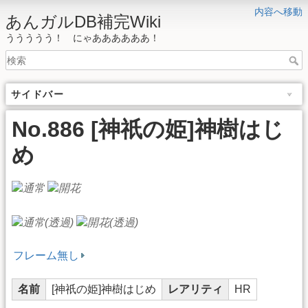
内容へ移動
あんガルDB補完Wiki
ううううう！ にゃああああああ！
サイドバー
No.886 [神祇の姫]神樹はじ
め
フレーム無し
名前
[神祇の姫]神樹はじめ
レアリティ
HR