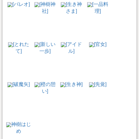
[パレオ]
[神樹神
[生き神
[一品料
社]
さま]
理]
[とれた
[新しい
[アイド
[官女]
て]
一歩]
ル]
[破魔矢]
[橙の憩
[生き神]
[先覚]
い]
神樹はじ
め