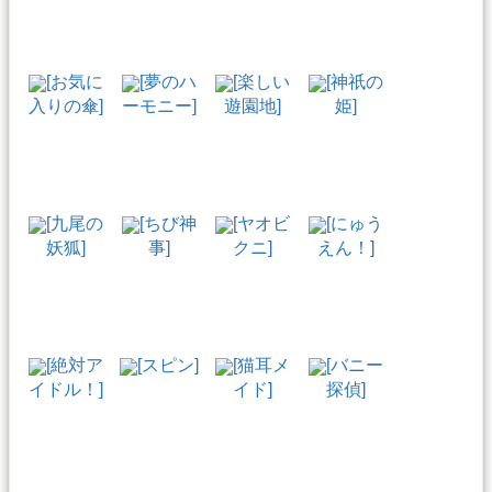
[お気に
[夢のハ
[楽しい
[神祇の
入りの傘]
ーモニー]
遊園地]
姫]
[九尾の
[ちび神
[ヤオビ
[にゅう
妖狐]
事]
クニ]
えん！]
[絶対ア
[スピン]
[猫耳メ
[バニー
イドル！]
イド]
探偵]