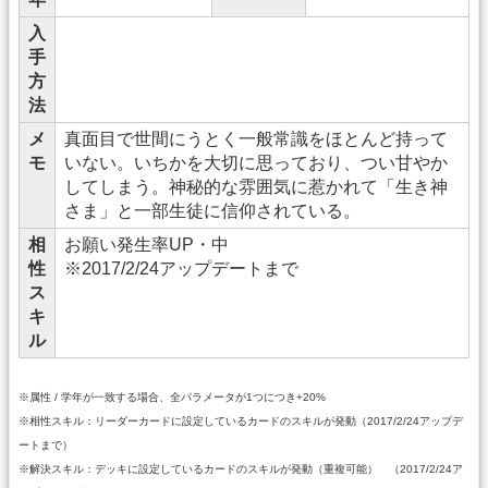
入
手
方
法
メ
真面目で世間にうとく一般常識をほとんど持って
モ
いない。いちかを大切に思っており、つい甘やか
してしまう。神秘的な雰囲気に惹かれて「生き神
さま」と一部生徒に信仰されている。
相
お願い発生率UP・中
性
※2017/2/24アップデートまで
ス
キ
ル
※属性 / 学年が一致する場合、全パラメータが1つにつき+20%
※相性スキル：リーダーカードに設定しているカードのスキルが発動（2017/2/24アップデ
ートまで）
※解決スキル：デッキに設定しているカードのスキルが発動（重複可能） （2017/2/24ア