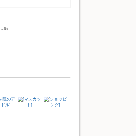
）
ト以降）
[学院のア
[マスカッ
[ショッピ
ドル]
ト]
ング]