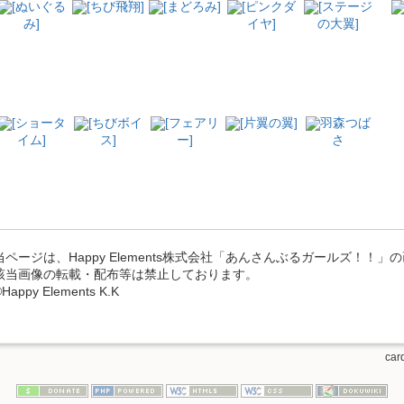
[ぬいぐる
[ちび飛翔]
[まどろみ]
[ピンクダ
[ステージ
み]
イヤ]
の大翼]
[ショータ
[ちびボイ
[フェアリ
[片翼の翼]
羽森つば
イム]
ス]
ー]
さ
当ページは、Happy Elements株式会社「あんさんぶるガールズ！！
該当画像の転載・配布等は禁止しております。
Happy Elements K.K
card