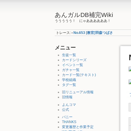
あんガルDB補完Wiki
ううううう！ にゃああああああ！
トレース:
No.653 [教官]羽森つばさ
•
メニュー
生徒一覧
カードシリーズ
イベント一覧
ガチャ一覧
カード一覧(テキスト)
学校組織
タグ一覧
旧リニューアル情報
旧情報
よんコマ
公式
バニー
THANKS
変更履歴と作業予定