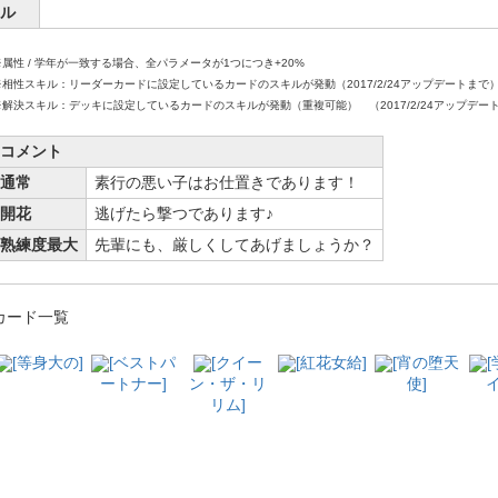
ル
※属性 / 学年が一致する場合、全パラメータが1つにつき+20%
※相性スキル：リーダーカードに設定しているカードのスキルが発動（2017/2/24アップデートまで
※解決スキル：デッキに設定しているカードのスキルが発動（重複可能） （2017/2/24アップデー
コメント
通常
素行の悪い子はお仕置きであります！
開花
逃げたら撃つであります♪
熟練度最大
先輩にも、厳しくしてあげましょうか？
カード一覧
[等身大の]
[ベストパ
[クイー
[紅花女給]
[宵の堕天
ートナー]
ン・ザ・リ
使]
イ
リム]