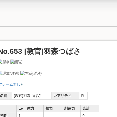
No.653 [教官]羽森つばさ
フレーム無し
名前
[教官]羽森つばさ
レアリティ
R
Lv
体力
知力
創造力
合計
初期
1
0