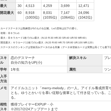
最大
30
4,513
4,259
3,699
12,471
開花最大
60
8,918
8,031
7,147
24,096
(1003位)
(1035位)
(1064位)
(1042位)
※カードステータスは熟練度が0のものを記載、Lvの意味は以下の通り。
初期：非キラLv1
大：非キラカード1枚でのLv最大（N:10 R:30 HR:30 SR:40 UR:50 MR:60）
花最大：キラカード11枚でのLv最大（N:20 R:60 HR:70 SR:80 UR:100 MR:120）
※ステータスのランキングは登録済みデータのみを対象（データ未登録カードは実際は高くても最下
スキ
恋のデスマーチ
解決スキル
プレ
ル
自分の知力をUP(小)
学年
1年生
属性
ツン
入手
方法
メモ
アイドルユニット「merry-melody」の一人。アイドル養成
とも。ゆうとかいりを慕い従順な後輩として付き従っている。
る。
相性
獲得プレイヤーEXPUP・小
スキ
※2017/2/24アップデートまで