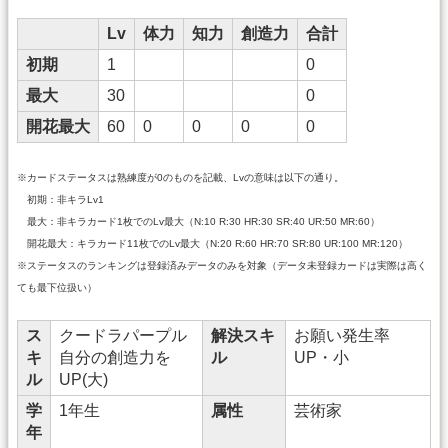
Lv
体力
知力
創造力
合計
初期
1
0
最大
30
0
開花最大
60
0
0
0
0
※カードステータスは熟練度が0のものを記載、Lvの意味は以下の通り。
初期：非キラLv1
最大：非キラカード1枚でのLv最大（N:10 R:30 HR:30 SR:40 UR:50 MR:60）
開花最大：キラカード11枚でのLv最大（N:20 R:60 HR:70 SR:80 UR:100 MR:120）
※ステータスのランキングは登録済みデータのみを対象（データ未登録カードは実際は高く
ても最下位扱い）
ス
クードラパープル
解決スキ
お願い発生率
キ
自分の創造力を
ル
UP・小
ル
UP(大)
学
1年生
属性
芸術家
年