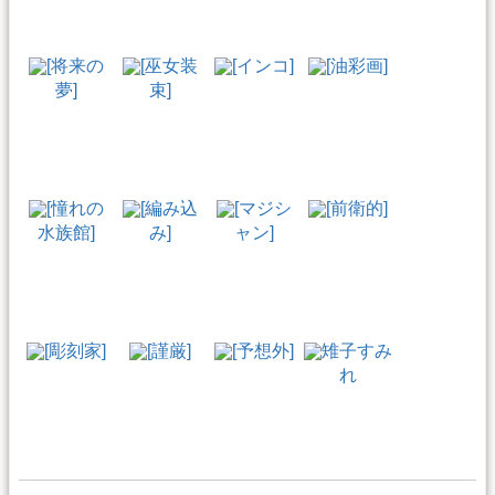
[将来の
[巫女装
[インコ]
[油彩画]
夢]
束]
[憧れの
[編み込
[マジシ
[前衛的]
水族館]
み]
ャン]
[彫刻家]
[謹厳]
[予想外]
雉子すみ
れ