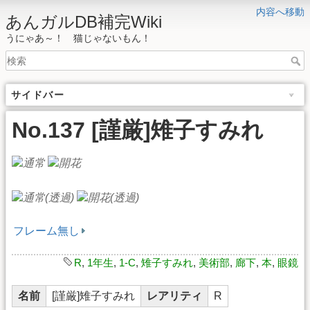
内容へ移動
あんガルDB補完Wiki
うにゃあ～！ 猫じゃないもん！
サイドバー
No.137 [謹厳]雉子すみれ
フレーム無し
R
,
1年生
,
1-C
,
雉子すみれ
,
美術部
,
廊下
,
本
,
眼鏡
名前
[謹厳]雉子すみれ
レアリティ
R