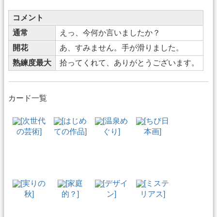
コメント
通常
えっ、今何か言いましたか？
開花
あ、すみません。手が滑りました。
熟練度最大
拾ってくれて、ありがとうございます。
カード一覧
[次世代
[はじめ
[温泉め
[ちび日
の芸術]
ての作品]
ぐり]
本画]
[実りの
[家庭
[デザイ
[ミステ
秋]
的？]
ン]
リアス]