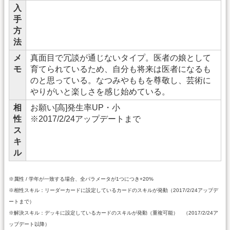
入
手
方
法
メ
真面目で冗談が通じないタイプ。医者の娘として
モ
育てられているため、自分も将来は医者になるも
のと思っている。なつみやももを尊敬し、芸術に
やりがいと楽しさを感じ始めている。
相
お願い[高]発生率UP・小
性
※2017/2/24アップデートまで
ス
キ
ル
※属性 / 学年が一致する場合、全パラメータが1つにつき+20%
※相性スキル：リーダーカードに設定しているカードのスキルが発動（2017/2/24アップデ
ートまで）
※解決スキル：デッキに設定しているカードのスキルが発動（重複可能） （2017/2/24ア
ップデート以降）