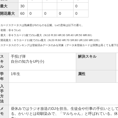
最大
30
0
開花最大
60
0
0
0
0
※カードステータスは熟練度が0のものを記載、Lvの意味は以下の通り。
初期：非キラLv1
大：非キラカード1枚でのLv最大（N:10 R:30 HR:30 SR:40 UR:50 MR:60）
花最大：キラカード11枚でのLv最大（N:20 R:60 HR:70 SR:80 UR:100 MR:120）
※ステータスのランキングは登録済みデータのみを対象（データ未登録カードは実際は高くても最下
ス
手投げ弾
解決スキル
キ
自分の知力をUP(小)
ル
学
1年生
属性
年
入
手
方
法
メ
昼休みではラジオ放送のDJを担当。生徒会や行事の手伝いとし
モ
る。かいりとは幼馴染みで、「マルちゃん」と呼ばれている。休