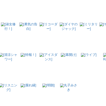
[淑女修
[勇気の告
[リコーダ
[ダイヤの
[ミリタリ
[
行！]
白]
ー]
ジャック]
ー]
[清涼シャ
[特報！]
[アイスダ
[幕開け]
[ライブ]
ワー]
ンス]
R
[リスニン
[腐れ縁]
[明朗]
丸子みさ
グ]
き