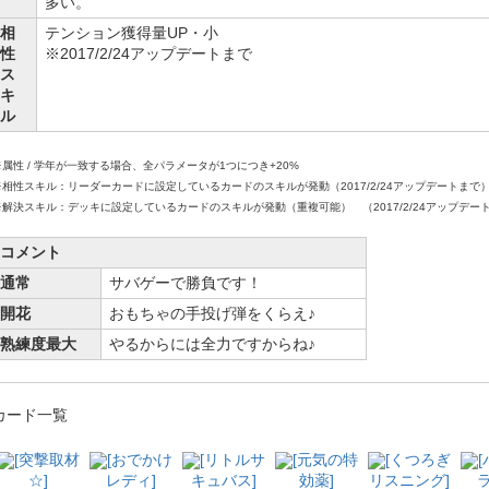
多い。
相
テンション獲得量UP・小
性
※2017/2/24アップデートまで
ス
キ
ル
※属性 / 学年が一致する場合、全パラメータが1つにつき+20%
※相性スキル：リーダーカードに設定しているカードのスキルが発動（2017/2/24アップデートまで
※解決スキル：デッキに設定しているカードのスキルが発動（重複可能） （2017/2/24アップデー
コメント
通常
サバゲーで勝負です！
開花
おもちゃの手投げ弾をくらえ♪
熟練度最大
やるからには全力ですからね♪
カード一覧
[突撃取材
[おでかけ
[リトルサ
[元気の特
[くつろぎ
☆]
レディ]
キュバス]
効薬]
リスニング]
ラ