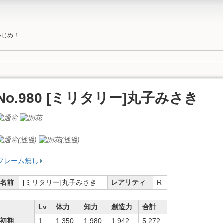
いじめ！
No.980 [ミリタリー]丸子みさき
フレーム無し
名前
[ミリタリー]丸子みさき
レアリティ
R
Lv
体力
知力
創造力
合計
初期
1
1,350
1,980
1,942
5,272