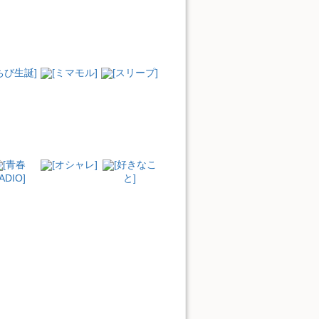
ちび生誕]
[ミマモル]
[スリープ]
[青春
[オシャレ]
[好きなこ
ADIO]
と]