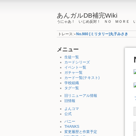
あんガルDB補完Wiki
うにゃあ！ いじめ反対！ ＮＯ ＭＯＲＥ 
トレース:
No.980 [ミリタリー]丸子みさき
•
メニュー
生徒一覧
カードシリーズ
イベント一覧
ガチャ一覧
カード一覧(テキスト)
学校組織
タグ一覧
旧リニューアル情報
旧情報
よんコマ
公式
バニー
THANKS
変更履歴と作業予定