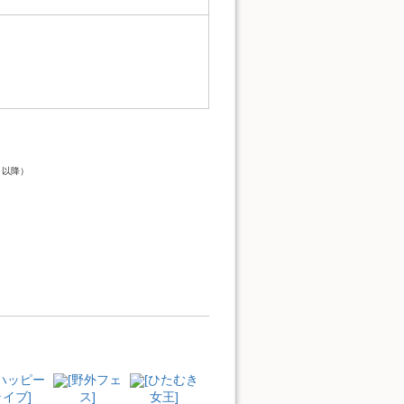
）
ト以降）
[ハッピー
[野外フェ
[ひたむき
イブ]
ス]
女王]