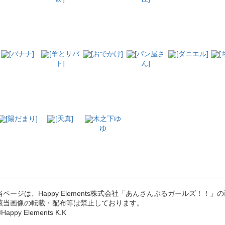
[バナナ]
[羊とサバ
[おでかけ]
[パン屋さ
[ダニエル]
[
ト]
ん]
[陽だまり]
[天真]
木之下ゆ
ゆ
当ページは、Happy Elements株式会社「あんさんぶるガールズ！！
該当画像の転載・配布等は禁止しております。
Happy Elements K.K