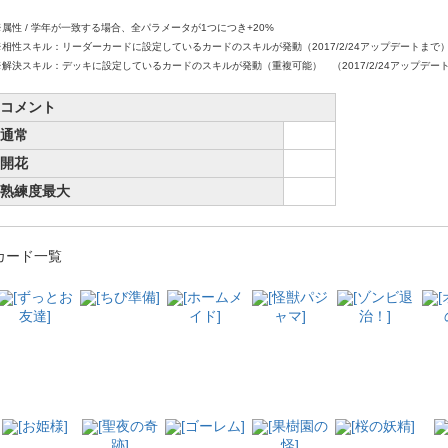
※属性 / 学年が一致する場合、全パラメータが1つにつき+20%
※相性スキル：リーダーカードに設定しているカードのスキルが発動（2017/2/24アップデートまで
※解決スキル：デッキに設定しているカードのスキルが発動（重複可能） （2017/2/24アップデー
コメント
通常
開花
熟練度最大
カード一覧
[ずっとお
[ちび準備]
[ホームメ
[怪獣パジ
[ゾンビ退
友達]
イド]
ャマ]
治！]
[お姫様]
[聖夜の奇
[ゴーレム]
[果樹園の
[桜の妖精]
跡]
怪]