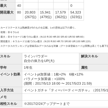
最大
40
0
開花最大
80
20,803
15,941
17,579
54,323
(267位)
(479位)
(362位)
(323位)
※カードステータスは熟練度が0のものを記載、Lvの意味は以下の通り。
初期：非キラLv1
大：非キラカード1枚でのLv最大（N:10 R:30 HR:30 SR:40 UR:50 MR:60）
花最大：キラカード11枚でのLv最大（N:20 R:60 HR:70 SR:80 UR:100 MR:120）
※ステータスのランキングは登録済みデータのみを対象（データ未登録カードは実際は高くても最下
スキル
ラインパウダー
解決スキル
自分の体力をUP(大)
学年
1年生
属性
イベント効果
イベントpt加算値：1枚+2% 6枚+12%
パラメータ加算値：+100%
(期間：2017/5/13 18:00 〜 2017/5/23 21:59)
入手方法
イベントガチャ『ティーパーティーガチャ』（2017/5/12 18:0
メモ
相性スキル
※2017/2/24アップデートまで