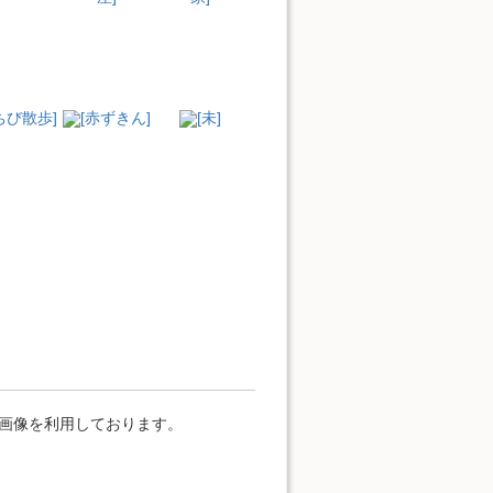
ちび散歩]
[赤ずきん]
[未]
」の画像を利用しております。