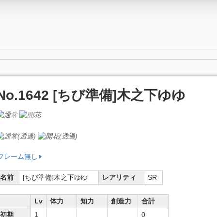
No.1642 [ちび準備]木之下ゆゆ
フレーム無し
名前
[ちび準備]木之下ゆゆ
レアリティ
SR
Lv
体力
知力
創造力
合計
初期
1
0