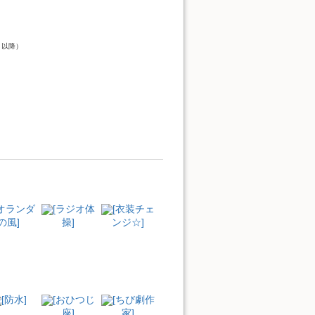
）
ト以降）
[オランダ
[ラジオ体
[衣装チェ
の風]
操]
ンジ☆]
[防水]
[おひつじ
[ちび劇作
座]
家]