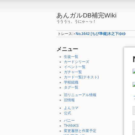
あんガルDB補完Wiki
うううぅ、うにゃ～っ！
トレース:
No.1642 [ちび準備]木之下ゆゆ
•
メニュー
生徒一覧
カードシリーズ
イベント一覧
ガチャ一覧
カード一覧(テキスト)
学校組織
タグ一覧
旧リニューアル情報
旧情報
よんコマ
公式
バニー
THANKS
変更履歴と作業予定