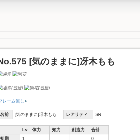
No.575 [気のままに]冴木もも
フレーム無し
名前
[気のままに]冴木もも
レアリティ
SR
Lv
体力
知力
創造力
合計
初期
1
0