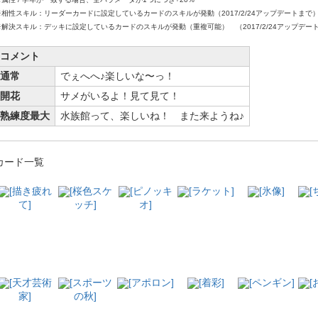
※相性スキル：リーダーカードに設定しているカードのスキルが発動（2017/2/24アップデートまで
※解決スキル：デッキに設定しているカードのスキルが発動（重複可能） （2017/2/24アップデー
コメント
通常
でぇへへ♪楽しいな〜っ！
開花
サメがいるよ！見て見て！
熟練度最大
水族館って、楽しいね！ また来ようね♪
カード一覧
[描き疲れ
[桜色スケ
[ピノッキ
[ラケット]
[氷像]
[
て]
ッチ]
オ]
[天才芸術
[スポーツ
[アポロン]
[着彩]
[ペンギン]
[
家]
の秋]