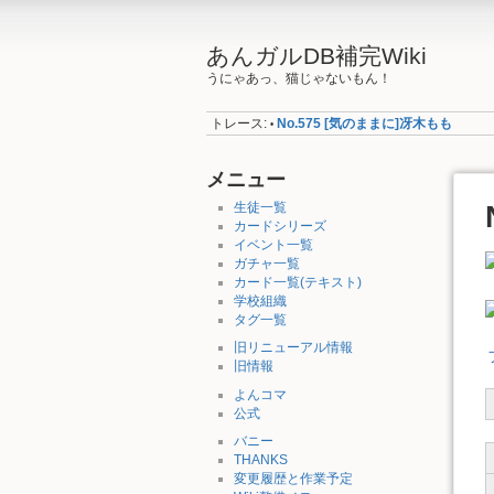
あんガルDB補完Wiki
うにゃあっ、猫じゃないもん！
トレース:
No.575 [気のままに]冴木もも
•
メニュー
生徒一覧
カードシリーズ
イベント一覧
ガチャ一覧
カード一覧(テキスト)
学校組織
タグ一覧
旧リニューアル情報
旧情報
よんコマ
公式
バニー
THANKS
変更履歴と作業予定