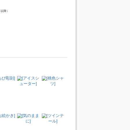
）
ト以降）
ちび彫刻]
[アイスシ
[桃色シャ
ューター]
ツ]
お絵かき]
[気のまま
[ツインテ
に]
ール]