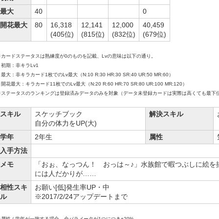
最大
40
0
開花最大
80
16,318
12,141
12,000
40,459
(405位)
(815位)
(832位)
(679位)
※カードステータスは熟練度が0のものを記載、Lvの意味は以下の通り。
初期：非キラLv1
大：非キラカード1枚でのLv最大（N:10 R:30 HR:30 SR:40 UR:50 MR:60）
花最大：キラカード11枚でのLv最大（N:20 R:60 HR:70 SR:80 UR:100 MR:120）
※ステータスのランキングは登録済みデータのみを対象（データ未登録カードは実際は高くても最下
スキル
スケッチブック
解決スキル
自分の体力をUP(大)
学年
2年生
属性
入手方法
メモ
「おぉ、なっつん！ おっは～♪」水族館で暇つぶしに絵を
には人だかりが……
相性スキ
お願い[低]発生率UP・中
ル
※2017/2/24アップデートまで
※属性 / 学年が一致する場合、全パラメータが1つにつき+20%