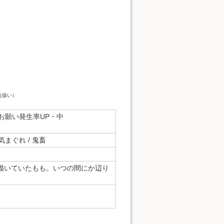
位扱い）
お願い発生率UP・中
気まぐれ / 鬼畜
描いていたもも。いつの間にか辺り