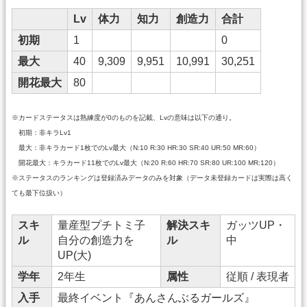
Lv
体力
知力
創造力
合計
初期
1
0
最大
40
9,309
9,951
10,991
30,251
開花最大
80
※カードステータスは熟練度が0のものを記載、Lvの意味は以下の通り。
初期：非キラLv1
最大：非キラカード1枚でのLv最大（N:10 R:30 HR:30 SR:40 UR:50 MR:60）
開花最大：キラカード11枚でのLv最大（N:20 R:60 HR:70 SR:80 UR:100 MR:120）
※ステータスのランキングは登録済みデータのみを対象（データ未登録カードは実際は高く
ても最下位扱い）
スキ
量産型プチトミ子
解決スキ
ガッツUP・
ル
自分の創造力を
ル
中
UP(大)
学年
2年生
属性
従順 / 表現者
入手
最終イベント『あんさんぶるガールズ』