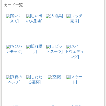
カード一覧
[逢いに
[思い出
[大道具]
[マッチ
来て]
の人形劇]
売り]
[ちびハ
[照れ隠
[ラビッ
[スイー
ンモック]
し]
トスーツ]
トウェディ
ング]
[真夏の
[したた
[空腹]
[スケー
ベンチ]
る霊杯]
ト]