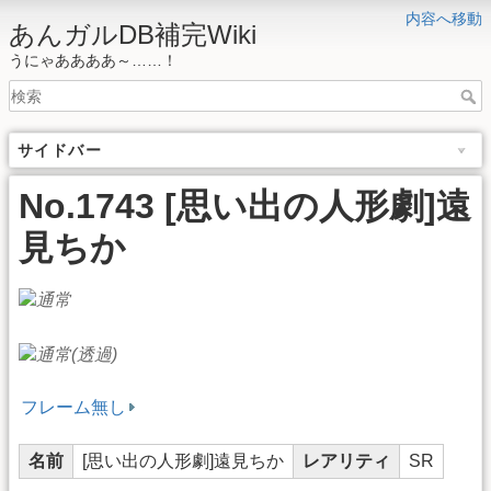
内容へ移動
あんガルDB補完Wiki
うにゃああああ～……！
サイドバー
No.1743 [思い出の人形劇]遠
見ちか
フレーム無し
名前
[思い出の人形劇]遠見ちか
レアリティ
SR