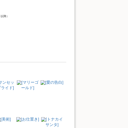
）
ト以降）
[サンセッ
[マリーゴ
[愛の告白]
ライド]
ールド]
[美術]
[お仕置き]
[トナカイ
サンタ]