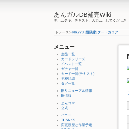
あんガルDB補完Wiki
テ……テキ、テキスト、入力……してくだ…さ
トレース:
No.773 [冒険家]クー・カロア
•
メニュー
生徒一覧
カードシリーズ
イベント一覧
ガチャ一覧
カード一覧(テキスト)
学校組織
タグ一覧
旧リニューアル情報
旧情報
よんコマ
公式
バニー
THANKS
変更履歴と作業予定