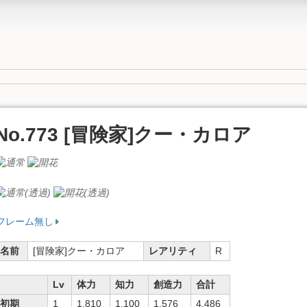
No.773 [冒険家]クー・カロア
フレーム無し
名前
[冒険家]クー・カロア
レアリティ
R
Lv
体力
知力
創造力
合計
初期
1
1,810
1,100
1,576
4,486