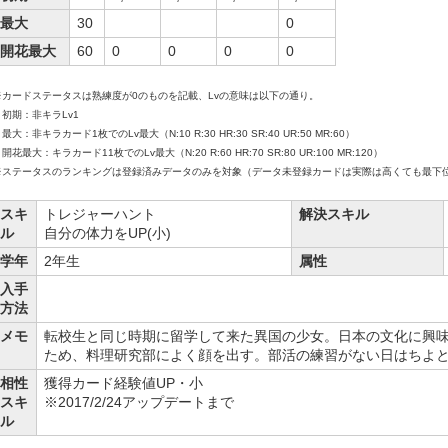
最大
30
0
開花最大
60
0
0
0
0
※カードステータスは熟練度が0のものを記載、Lvの意味は以下の通り。
初期：非キラLv1
大：非キラカード1枚でのLv最大（N:10 R:30 HR:30 SR:40 UR:50 MR:60）
花最大：キラカード11枚でのLv最大（N:20 R:60 HR:70 SR:80 UR:100 MR:120）
※ステータスのランキングは登録済みデータのみを対象（データ未登録カードは実際は高くても最下
スキ
トレジャーハント
解決スキル
ル
自分の体力をUP(小)
学年
2年生
属性
入手
方法
メモ
転校生と同じ時期に留学して来た異国の少女。日本の文化に興
ため、料理研究部によく顔を出す。部活の練習がない日はちよ
相性
獲得カード経験値UP・小
スキ
※2017/2/24アップデートまで
ル