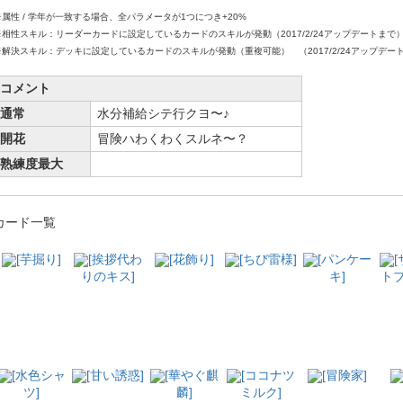
※属性 / 学年が一致する場合、全パラメータが1つにつき+20%
※相性スキル：リーダーカードに設定しているカードのスキルが発動（2017/2/24アップデートまで
※解決スキル：デッキに設定しているカードのスキルが発動（重複可能） （2017/2/24アップデー
コメント
通常
水分補給シテ行クヨ〜♪
開花
冒険ハわくわくスルネ〜？
熟練度最大
カード一覧
[芋掘り]
[挨拶代わ
[花飾り]
[ちび雷様]
[パンケー
りのキス]
キ]
トブ
[水色シャ
[甘い誘惑]
[華やぐ麒
[ココナツ
[冒険家]
ツ]
麟]
ミルク]