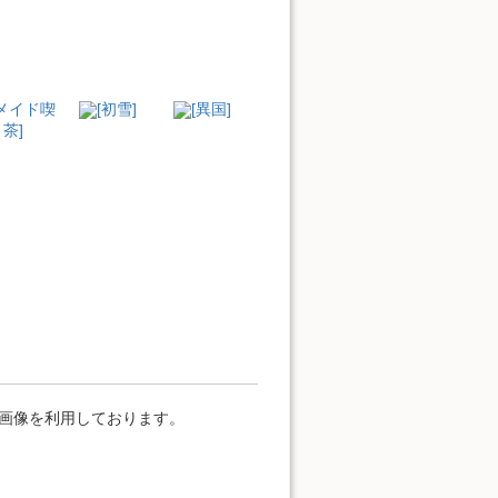
[メイド喫
[初雪]
[異国]
茶]
」の画像を利用しております。