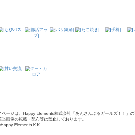
[ちびパス]
[部活アッ
[バリ舞踊]
[たこ焼き]
[手櫛]
プ]
[甘い交流]
クー・カ
ロア
当ページは、Happy Elements株式会社「あんさんぶるガールズ！！
該当画像の転載・配布等は禁止しております。
Happy Elements K.K