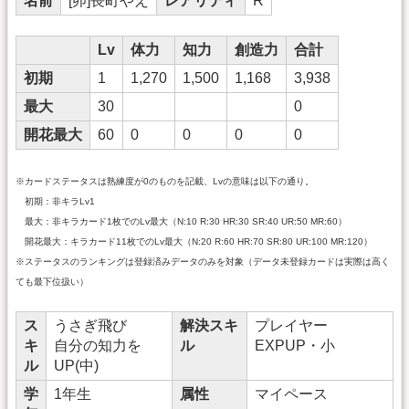
名前
[卯]長町やえ
レアリティ
R
Lv
体力
知力
創造力
合計
初期
1
1,270
1,500
1,168
3,938
最大
30
0
開花最大
60
0
0
0
0
※カードステータスは熟練度が0のものを記載、Lvの意味は以下の通り。
初期：非キラLv1
最大：非キラカード1枚でのLv最大（N:10 R:30 HR:30 SR:40 UR:50 MR:60）
開花最大：キラカード11枚でのLv最大（N:20 R:60 HR:70 SR:80 UR:100 MR:120）
※ステータスのランキングは登録済みデータのみを対象（データ未登録カードは実際は高く
ても最下位扱い）
ス
うさぎ飛び
解決スキ
プレイヤー
キ
自分の知力を
ル
EXPUP・小
ル
UP(中)
学
1年生
属性
マイペース