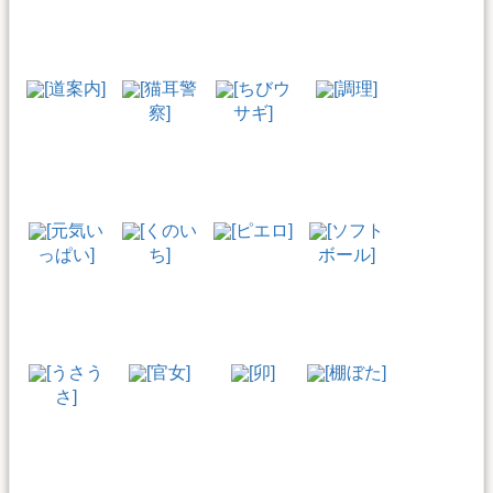
[道案内]
[猫耳警
[ちびウ
[調理]
察]
サギ]
[元気い
[くのい
[ピエロ]
[ソフト
っぱい]
ち]
ボール]
[うさう
[官女]
[卯]
[棚ぼた]
さ]