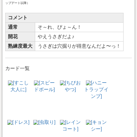
ップデート以降）
コメント
通常
そ～れ、ぴょ～ん！
開花
やえうさぎだよ♪
熟練度最大
うさぎは穴掘りが得意なんだよ〜っ！
カード一覧
[すこし
[スピー
[ちびお
[ハニー
大人に]
ドボール]
やつ]
トラップイ
ンプ]
[ドレス]
[虫取り]
[レイン
[キョン
コート]
シー]