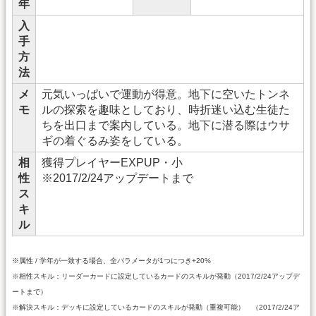
年
入
手
方
法
メ
元気いっぱいで運動が得意。地下に空いたトンネ
モ
ルの探索を趣味としており、時折迷い込む生徒た
ちを出口まで案内している。地下に潜る際はウサ
ギの着ぐるみ姿をしている。
相
獲得プレイヤーEXPUP・小
性
※2017/2/24アップデートまで
ス
キ
ル
※属性 / 学年が一致する場合、全パラメータが1つにつき+20%
※相性スキル：リーダーカードに設定しているカードのスキルが発動（2017/2/24アップデ
ートまで）
※解決スキル：デッキに設定しているカードのスキルが発動（重複可能） （2017/2/24ア