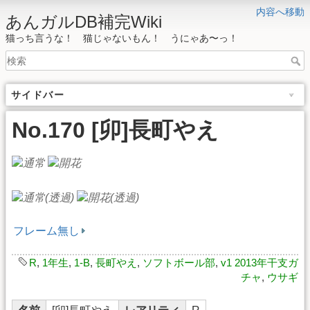
内容へ移動
あんガルDB補完Wiki
猫っち言うな！ 猫じゃないもん！ うにゃあ〜っ！
サイドバー
No.170 [卯]長町やえ
フレーム無し
R
,
1年生
,
1-B
,
長町やえ
,
ソフトボール部
,
v1 2013年干支ガ
チャ
,
ウサギ