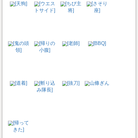
[天狗]
[ウエス
[ちび主
[さそり
トサイド]
将]
座]
[鬼の頭
[帰りの
[老師]
[BBQ]
領]
小腹]
[道着]
[斬り込
[抜刀]
山條ぎん
み隊長]
[帰って
きた]