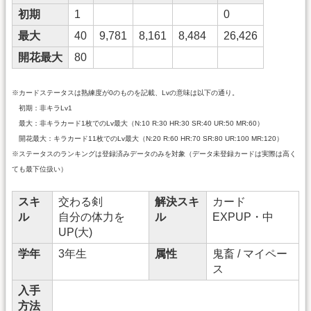
初期
1
0
最大
40
9,781
8,161
8,484
26,426
開花最大
80
※カードステータスは熟練度が0のものを記載、Lvの意味は以下の通り。
初期：非キラLv1
最大：非キラカード1枚でのLv最大（N:10 R:30 HR:30 SR:40 UR:50 MR:60）
開花最大：キラカード11枚でのLv最大（N:20 R:60 HR:70 SR:80 UR:100 MR:120）
※ステータスのランキングは登録済みデータのみを対象（データ未登録カードは実際は高く
ても最下位扱い）
スキ
交わる剣
解決スキ
カード
ル
自分の体力を
ル
EXPUP・中
UP(大)
学年
3年生
属性
鬼畜 / マイペー
ス
入手
方法