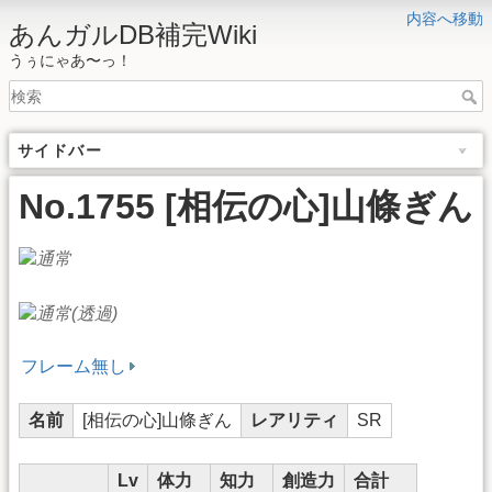
内容へ移動
あんガルDB補完Wiki
うぅにゃあ〜っ！
サイドバー
No.1755 [相伝の心]山條ぎん
フレーム無し
名前
[相伝の心]山條ぎん
レアリティ
SR
Lv
体力
知力
創造力
合計