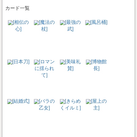
カード一覧
[相伝の
[魔法の
[最強の
[風呂桶]
心]
杖]
武]
[日本刀]
[ロマン
[美味礼
[博物館
に揺られ
賛]
長]
て]
[結婚式]
[バラの
[きらめ
[屋上の
乙女]
くイルミ]
主]