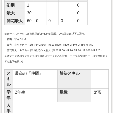
初期
1
0
最大
30
0
開花最大
60
0
0
0
0
※カードステータスは熟練度が0のものを記載、Lvの意味は以下の通り。
初期：非キラLv1
最大：非キラカード1枚でのLv最大（N:10 R:30 HR:30 SR:40 UR:50 MR:60）
開花最大：キラカード11枚でのLv最大（N:20 R:60 HR:70 SR:80 UR:100 MR:120）
※ステータスのランキングは登録済みデータのみを対象（データ未登録カードは実際は高く
ても最下位扱い）
ス
最高の『仲間』
解決スキル
キ
ル
学
2年生
属性
鬼畜
年
入
手