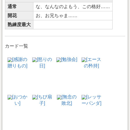
通常
な、なんなのよもう、この格好……
開花
お、お兄ちゃま……
熟練度最大
カード一覧
[感謝の
[怒りの
[勉強会]
[エース
贈りもの]
日]
の矜持]
[おつか
[ちび扇
[無念の
[レッサ
い]
子]
敗北]
ーパンダ]