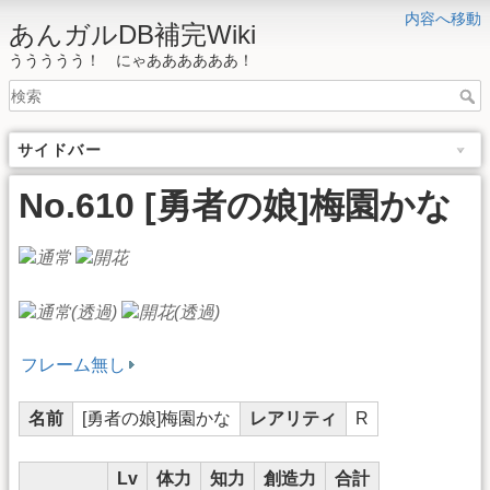
内容へ移動
あんガルDB補完Wiki
ううううう！ にゃああああああ！
サイドバー
No.610 [勇者の娘]梅園かな
フレーム無し
名前
[勇者の娘]梅園かな
レアリティ
R
Lv
体力
知力
創造力
合計