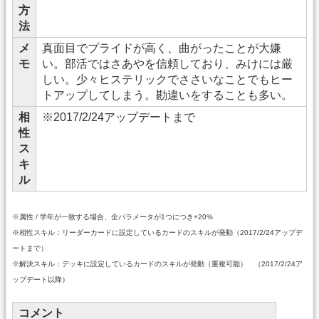
方
法
メ
真面目でプライドが高く、曲がったことが大嫌
モ
い。部活ではさあやを信頼しており、みけには厳
しい。少々ヒステリックでささいなことでもヒー
トアップしてしまう。勘違いをすることも多い。
相
※2017/2/24アップデートまで
性
ス
キ
ル
※属性 / 学年が一致する場合、全パラメータが1つにつき+20%
※相性スキル：リーダーカードに設定しているカードのスキルが発動（2017/2/24アップデ
ートまで）
※解決スキル：デッキに設定しているカードのスキルが発動（重複可能） （2017/2/24ア
ップデート以降）
コメント