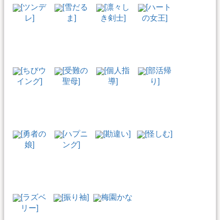
[ツンデ
[雪だる
[凛々し
[ハート
レ]
ま]
き剣士]
の女王]
[ちびウ
[受難の
[個人指
[部活帰
イング]
聖母]
導]
り]
[勇者の
[ハプニ
[勘違い]
[怪しむ]
娘]
ング]
[ラズベ
[振り袖]
梅園かな
リー]