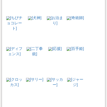
[ちびチ
[犬神]
[お泊ま
[奇術師]
ョコレー
り]
ト]
[ディフ
[二丁拳
[応援]
[百手姫]
ェンス]
銃]
[クロッ
[サリー]
[サッカ
[ジャー
カス]
ー]
ジ]