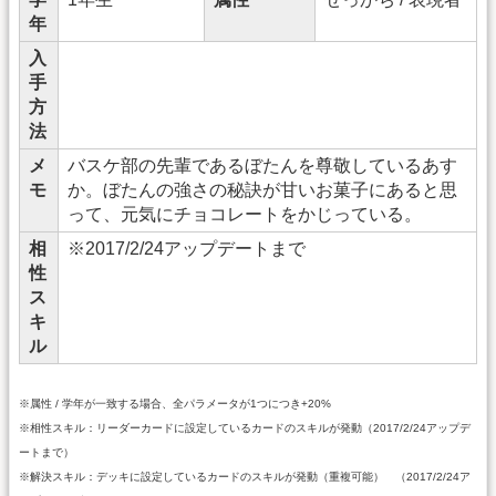
年
入
手
方
法
メ
バスケ部の先輩であるぼたんを尊敬しているあす
モ
か。ぼたんの強さの秘訣が甘いお菓子にあると思
って、元気にチョコレートをかじっている。
相
※2017/2/24アップデートまで
性
ス
キ
ル
※属性 / 学年が一致する場合、全パラメータが1つにつき+20%
※相性スキル：リーダーカードに設定しているカードのスキルが発動（2017/2/24アップデ
ートまで）
※解決スキル：デッキに設定しているカードのスキルが発動（重複可能） （2017/2/24ア