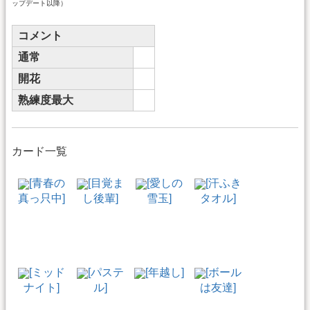
ップデート以降）
コメント
通常
開花
熟練度最大
カード一覧
[青春の
[目覚ま
[愛しの
[汗ふき
真っ只中]
し後輩]
雪玉]
タオル]
[ミッド
[パステ
[年越し]
[ボール
ナイト]
ル]
は友達]