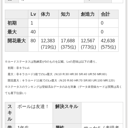
Lv
体力
知力
創造力
合計
初期
1
0
最大
40
0
開花最大
80
12,383
17,688
12,567
42,638
(719位)
(375位)
(773位)
(575位)
※カードステータスは熟練度が0のものを記載、Lvの意味は以下の通り。
初期：非キラLv1
最大：非キラカード1枚でのLv最大（N:10 R:30 HR:30 SR:40 UR:50 MR:60）
開花最大：キラカード11枚でのLv最大（N:20 R:60 HR:70 SR:80 UR:100 MR:120）
※ステータスのランキングは登録済みデータのみを対象（データ未登録カードは実際は高く
ても最下位扱い）
ス
ボールは友達！
解決スキル
キ
ル
学
1年生
属性
せっかち / 表現者