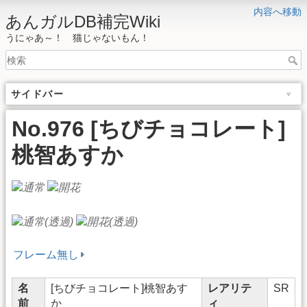
内容へ移動
あんガルDB補完Wiki
うにゃあ～！ 猫じゃないもん！
サイドバー
No.976 [ちびチョコレート]
桃智あすか
フレーム無し
名
[ちびチョコレート]桃智あす
レアリテ
SR
前
か
ィ