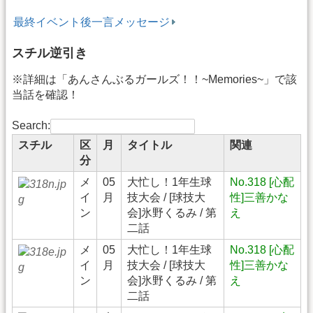
最終イベント後一言メッセージ
スチル逆引き
※詳細は「あんさんぶるガールズ！！~Memories~」で該
当話を確認！
Search:
スチル
区
月
タイトル
関連
分
メ
05
大忙し！1年生球
No.318 [心配
イ
月
技大会 / [球技大
性]三善かな
ン
会]氷野くるみ / 第
え
二話
メ
05
大忙し！1年生球
No.318 [心配
イ
月
技大会 / [球技大
性]三善かな
ン
会]氷野くるみ / 第
え
二話