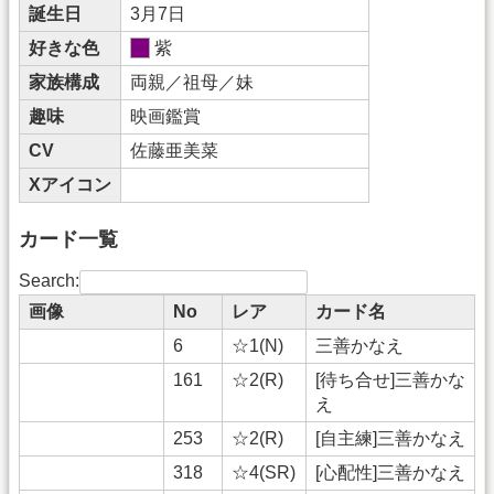
誕生日
3月7日
好きな色
紫
家族構成
両親／祖母／妹
趣味
映画鑑賞
CV
佐藤亜美菜
Xアイコン
カード一覧
Search:
画像
No
レア
カード名
6
☆1(N)
三善かなえ
161
☆2(R)
[待ち合せ]三善かな
え
253
☆2(R)
[自主練]三善かなえ
318
☆4(SR)
[心配性]三善かなえ