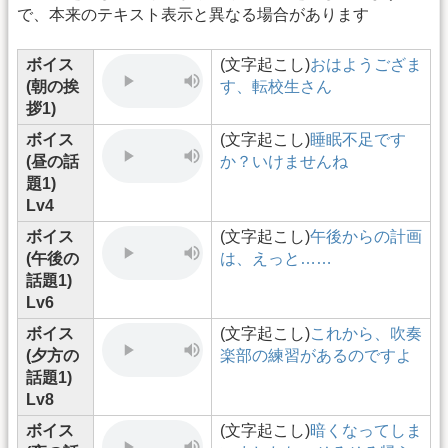
で、本来のテキスト表示と異なる場合があります
ボイス
(文字起こし)
おはようござま
(朝の挨
す、転校生さん
拶1)
ボイス
(文字起こし)
睡眠不足です
(昼の話
か？いけませんね
題1)
Lv4
ボイス
(文字起こし)
午後からの計画
(午後の
は、えっと……
話題1)
Lv6
ボイス
(文字起こし)
これから、吹奏
(夕方の
楽部の練習があるのですよ
話題1)
Lv8
ボイス
(文字起こし)
暗くなってしま