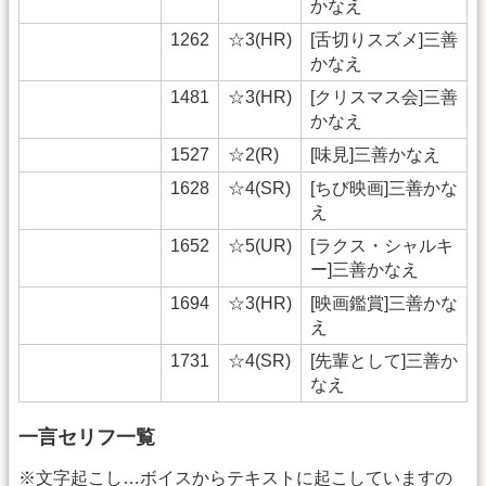
かなえ
1262
☆3(HR)
[舌切りスズメ]三善
かなえ
1481
☆3(HR)
[クリスマス会]三善
かなえ
1527
☆2(R)
[味見]三善かなえ
1628
☆4(SR)
[ちび映画]三善かな
え
1652
☆5(UR)
[ラクス・シャルキ
ー]三善かなえ
1694
☆3(HR)
[映画鑑賞]三善かな
え
1731
☆4(SR)
[先輩として]三善か
なえ
一言セリフ一覧
※文字起こし…ボイスからテキストに起こしていますの