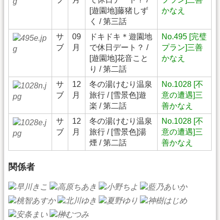
[遊園地]藤猪しず
かなえ
く / 第三話
サ
09
ドキドキ＊遊園地
No.495 [完璧
ブ
月
で休日デート？ /
プラン]三善
[遊園地]花音こと
かなえ
り / 第二話
サ
12
冬の湯けむり温泉
No.1028 [不
ブ
月
旅行 / [雪景色]遊
意の遭遇]三
楽 / 第二話
善かなえ
サ
12
冬の湯けむり温泉
No.1028 [不
ブ
月
旅行 / [雪景色]湯
意の遭遇]三
煙 / 第二話
善かなえ
関係者