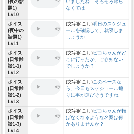
(夜の話
いましたね そろそろ帰ら
題1)
なくては
Lv10
ボイス
(文字起こし)
明日のスケジュ
(夜中の
ールを確認して、就寝しま
話題1)
しょうか
Lv11
ボイス
(文字起こし)
ピコちゃんがど
(日常雑
こに行ったか、ご存知ない
談1-1)
でしょうか？
Lv12
ボイス
(文字起こし)
このペースな
(日常雑
ら、今日もスケジュール通
談1-2)
りに事が運びそうですね
Lv13
ボイス
(文字起こし)
ピコちゃんが転
(日常雑
ばなくなるような名案は何
談1-3)
かありませんか？
Lv14