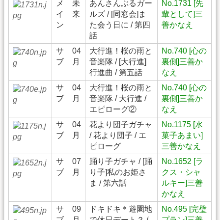
メ
未
あんさんぶるガー
No.1731 [先
イ
来
ルズ / [同窓会]ま
輩として]三
ン
た会う日に / 第四
善かなえ
話
サ
04
大行進！桜の雨と
No.740 [心の
ブ
月
音楽隊 / [大行進]
裏側]三善か
行進曲 / 第五話
なえ
サ
04
大行進！桜の雨と
No.740 [心の
ブ
月
音楽隊 / 大行進 /
裏側]三善か
エピローグ②
なえ
サ
04
花より団子ガチャ
No.1175 [水
ブ
月
/ 花より団子 / エ
菓子あまい]
ピローグ
三善かなえ
サ
07
踊り子ガチャ / [踊
No.1652 [ラ
ブ
月
り子]私のお姫さ
クス・シャ
ま / 第六話
ルキー]三善
かなえ
サ
09
ドキドキ＊遊園地
No.495 [完璧
ブ
月
で休日デート？ /
プラン]三善