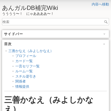
内容へ移動
あんガルDB補完Wiki
うううう〜！ にゃああああ〜！
サイドバー
目次
三善かなえ（みよしかなえ）
プロフィール
カード一覧
一言セリフ一覧
ルーム一覧
スチル逆引き
関係者
情報提供
三善かなえ（みよしかな
え）