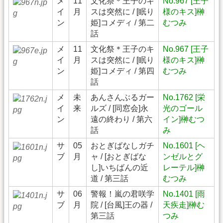
メ
11
文化祭＊王子のキ
No.967 [王子
イ
月
スは突然に / [眠り
様のキス]榊
ン
姫]コメディ / 第二
むつみ
話
メ
11
文化祭＊王子のキ
No.967 [王子
イ
月
スは突然に / [眠り
様のキス]榊
ン
姫]コメディ / 第四
むつみ
話
メ
未
あんさんぶるガー
No.1762 [栄
イ
来
ルズ / [同窓会]永
光のゴール
ン
遠の終わり / 第六
イン]榊むつ
話
み
サ
05
おとぎばなしガチ
No.1601 [ヘ
ブ
月
ャ / [おとぎばな
ンゼルとグ
し]いちばんの近
レーテル]榊
道 / 第三話
むつみ
サ
06
警報！嵐の君咲学
No.1401 [雨
ブ
月
院 / [台風]王の器 /
天疾走]榊む
第三話
つみ