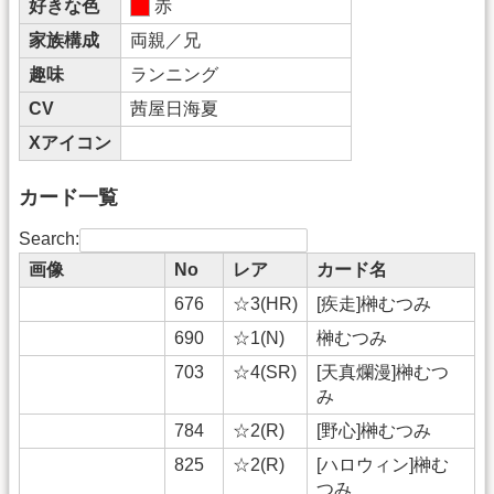
好きな色
赤
家族構成
両親／兄
趣味
ランニング
CV
茜屋日海夏
Xアイコン
カード一覧
Search:
画像
No
レア
カード名
676
☆3(HR)
[疾走]榊むつみ
690
☆1(N)
榊むつみ
703
☆4(SR)
[天真爛漫]榊むつ
み
784
☆2(R)
[野心]榊むつみ
825
☆2(R)
[ハロウィン]榊む
つみ