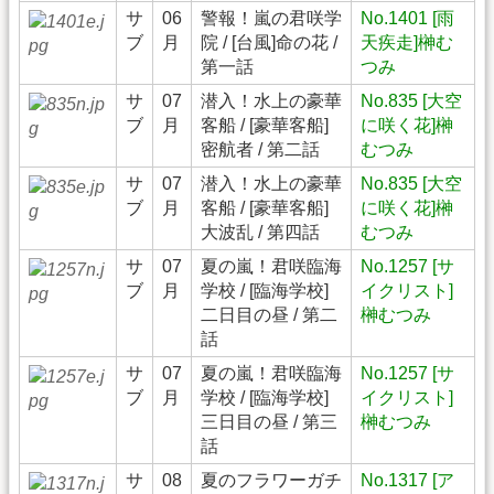
サ
06
警報！嵐の君咲学
No.1401 [雨
ブ
月
院 / [台風]命の花 /
天疾走]榊む
第一話
つみ
サ
07
潜入！水上の豪華
No.835 [大空
ブ
月
客船 / [豪華客船]
に咲く花]榊
密航者 / 第二話
むつみ
サ
07
潜入！水上の豪華
No.835 [大空
ブ
月
客船 / [豪華客船]
に咲く花]榊
大波乱 / 第四話
むつみ
サ
07
夏の嵐！君咲臨海
No.1257 [サ
ブ
月
学校 / [臨海学校]
イクリスト]
二日目の昼 / 第二
榊むつみ
話
サ
07
夏の嵐！君咲臨海
No.1257 [サ
ブ
月
学校 / [臨海学校]
イクリスト]
三日目の昼 / 第三
榊むつみ
話
サ
08
夏のフラワーガチ
No.1317 [ア