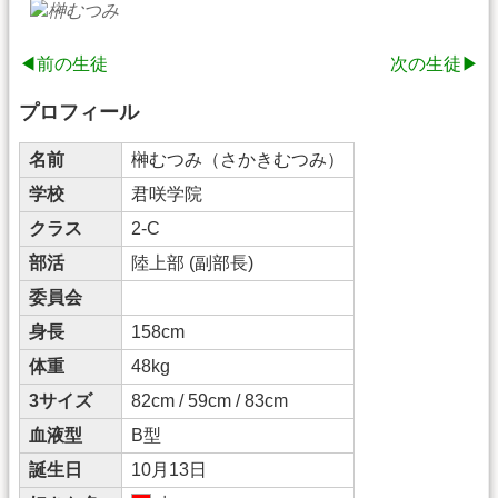
◀前の生徒
次の生徒▶
プロフィール
名前
榊むつみ（さかきむつみ）
学校
君咲学院
クラス
2-C
部活
陸上部 (副部長)
委員会
身長
158cm
体重
48kg
3サイズ
82cm / 59cm / 83cm
血液型
B型
誕生日
10月13日