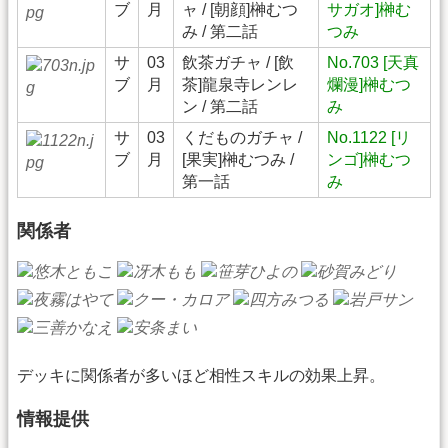
ブ
月
ャ / [朝顔]榊むつ
サガオ]榊む
み / 第二話
つみ
サ
03
飲茶ガチャ / [飲
No.703 [天真
ブ
月
茶]龍泉寺レンレ
爛漫]榊むつ
ン / 第二話
み
サ
03
くだものガチャ /
No.1122 [リ
ブ
月
[果実]榊むつみ /
ンゴ]榊むつ
第一話
み
関係者
デッキに関係者が多いほど相性スキルの効果上昇。
情報提供