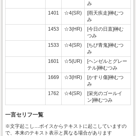
み
1401
☆4(SR)
[雨天疾走]榊むつ
み
1453
☆3(HR)
[今日の日直]榊む
つみ
1533
☆4(SR)
[ちび青鬼]榊むつ
み
1601
☆5(UR)
[ヘンゼルとグレー
テル]榊むつみ
1669
☆3(HR)
[かすり傷]榊むつ
み
1762
☆4(SR)
[栄光のゴールイ
ン]榊むつみ
一言セリフ一覧
※文字起こし…ボイスからテキストに起こしていますの
で、本来のテキスト表示と異なる場合があります