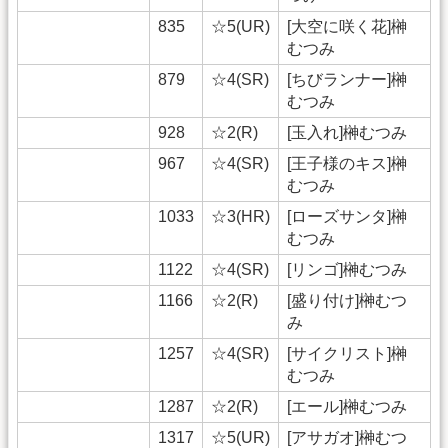
835
☆5(UR)
[大空に咲く花]榊
むつみ
879
☆4(SR)
[ちびランナー]榊
むつみ
928
☆2(R)
[玉入れ]榊むつみ
967
☆4(SR)
[王子様のキス]榊
むつみ
1033
☆3(HR)
[ローズサンタ]榊
むつみ
1122
☆4(SR)
[リンゴ]榊むつみ
1166
☆2(R)
[盛り付け]榊むつ
み
1257
☆4(SR)
[サイクリスト]榊
むつみ
1287
☆2(R)
[エール]榊むつみ
1317
☆5(UR)
[アサガオ]榊むつ