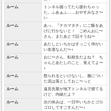
ルーム
トンネル掘ってたら疲れちゃっ
た。ふあぁふ……おやすみなさ〜
い
ルーム
あっ、『ナカマタチ』にご飯をあ
げに行かないと！ ごめんおに〜
さん、またあとで話そうね〜
ルーム
あたしといちかはすっごく仲がい
い友達なんだ〜♪
ルーム
おに〜さん、転校生だよね？ ち
ゃんとあたしのこと、覚えてよ〜
♪
ルーム
怒られるといけないし、服につい
た泥は落としておこ〜っと
ルーム
遠見先輩が地下トンネルで寝てる
けど、内緒だよ？
ルーム
次の休みは、一日中いちかとゴロ
ゴロしてすごすんだ〜♪