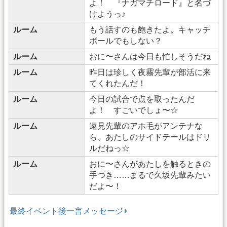
よ！ 『ナガマチロード』と名づ
けようっ♪
ルーム
もう話すのも飽きたよ。キャッチ
ボールでもしない？
ルーム
おに〜さんは今日も忙しそうだね
ルーム
昨日は珍しく夜霧先輩が部活に来
てくれたんだ！
ルーム
今日の試合で点を取ったんだ
よ！ すごいでしょ〜☆
ルーム
遠見先輩のアホ毛がアンテナな
ら、あたしのサイドテールはドリ
ルだねっ☆
ルーム
おに〜さんがあたしを触るときの
手つき……まるで久坂先輩みたい
だよ〜！
最終イベント後一言メッセージ