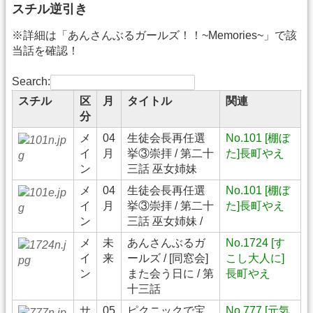
スチル逆引き
※詳細は「あんさんぶるガールズ！！~Memories~」で該
当話を確認！
Search:
スチル
区
月
タイトル
関連
分
メ
04
生徒会長再任選
No.101 [棚ぼ
イ
月
挙③崇拝 / 第二十
た]長町やえ
ン
三話 巫女姉妹
メ
04
生徒会長再任選
No.101 [棚ぼ
イ
月
挙③崇拝 / 第二十
た]長町やえ
ン
三話 巫女姉妹 /
メ
未
あんさんぶるガ
No.1724 [す
イ
来
ールズ / [同窓会]
こし大人に]
ン
また会う日に / 第
長町やえ
十三話
サ
05
ピクニックで宝
No.777 [元気