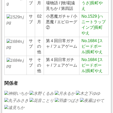
ブ
月
場物語 / [牧場]遠
うさ]長町や
見ちか / 第四話
え
サ
02
小悪魔ガチャ / 小
No.1529 [ハ
ブ
月
悪魔 / エピローグ
ニートラップ
②
インプ]長町
やえ
サ
そ
第４回日常ガチ
No.1684 [ス
ブ
の
ャ / フェアゲーム
ピードボー
他
ル]長町やえ
サ
そ
第４回日常ガチ
No.1684 [ス
ブ
の
ャ / フェアゲーム
ピードボー
他
ル]長町やえ
関係者