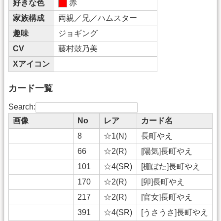
好きな色
赤
家族構成
両親／兄／ハムスター
趣味
ジョギング
CV
藤村鼓乃美
Xアイコン
カード一覧
Search:
画像
No
レア
カード名
8
☆1(N)
長町やえ
66
☆2(R)
[陽気]長町やえ
101
☆4(SR)
[棚ぼた]長町やえ
170
☆2(R)
[卯]長町やえ
217
☆2(R)
[官女]長町やえ
391
☆4(SR)
[うさうさ]長町やえ