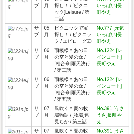
ブ
月
探し！ / [ピクニ
いっぱい]長
ック]Leisure / 第
町やえ
二話
サ
05
ピクニックで宝
No.777 [元気
ブ
月
探し！ / ピクニッ
いっぱい]長
ク / エピローグ②
町やえ
サ
06
雨模様＊あの日
No.1224 [レ
ブ
月
の空と愛の傘 /
インコート]
[相合傘]雨天決行
長町やえ
/ 第二話
サ
06
雨模様＊あの日
No.1224 [レ
ブ
月
の空と愛の傘 /
インコート]
[相合傘]雨天決行
長町やえ
/ 第五話
サ
07
風吹く＊夏の牧
No.391 [うさ
ブ
月
場物語 / [牧場]遠
うさ]長町や
見ちか / 第三話
え
サ
07
風吹く＊夏の牧
No.391 [うさ