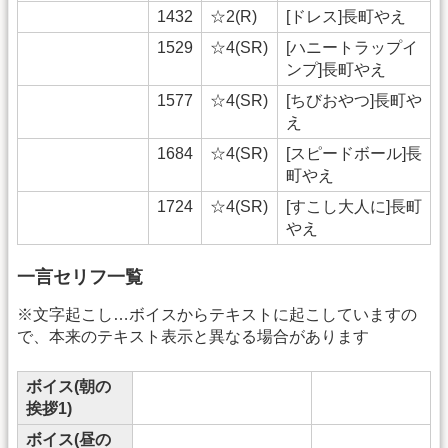
1432
☆2(R)
[ドレス]長町やえ
1529
☆4(SR)
[ハニートラップイ
ンプ]長町やえ
1577
☆4(SR)
[ちびおやつ]長町や
え
1684
☆4(SR)
[スピードボール]長
町やえ
1724
☆4(SR)
[すこし大人に]長町
やえ
一言セリフ一覧
※文字起こし…ボイスからテキストに起こしていますの
で、本来のテキスト表示と異なる場合があります
ボイス(朝の
挨拶1)
ボイス(昼の