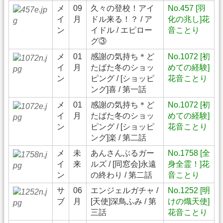
メ
09
久々の登校！アイ
No.457 [羽
イ
月
ドル来る！？ / ア
化の兆し]花
ン
イドル / エピロー
音ことり
グ③
メ
01
感謝の気持ち＊ど
No.1072 [初
イ
月
たばた冬のショッ
めての経験]
ン
ピング / [ショッピ
花音ことり
ング]喜 / 第一話
メ
01
感謝の気持ち＊ど
No.1072 [初
イ
月
たばた冬のショッ
めての経験]
ン
ピング / [ショッピ
花音ことり
ング]楽 / 第二話
メ
未
あんさんぶるガー
No.1758 [全
イ
来
ルズ / [同窓会]永遠
身全霊！]花
ン
の終わり / 第二話
音ことり
サ
06
エンジェルガチャ /
No.1252 [明
ブ
月
[天使]深鳥ふみ / 第
けの熾天使]
三話
花音ことり