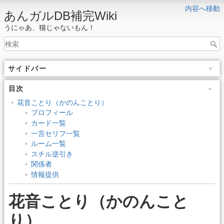
内容へ移動
あんガルDB補完Wiki
うにゃあ、猫じゃないもん！
サイドバー
目次
花音ことり（かのんことり）
プロフィール
カード一覧
一言セリフ一覧
ルーム一覧
スチル逆引き
関係者
情報提供
花音ことり（かのんこと
り）