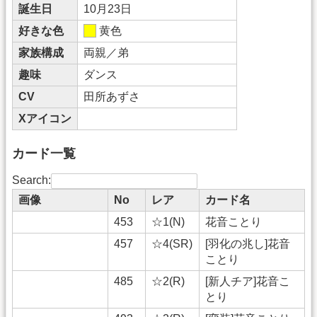
誕生日
10月23日
好きな色
黄色
家族構成
両親／弟
趣味
ダンス
CV
田所あずさ
Xアイコン
カード一覧
Search:
画像
No
レア
カード名
453
☆1(N)
花音ことり
457
☆4(SR)
[羽化の兆し]花音
ことり
485
☆2(R)
[新人チア]花音こ
とり