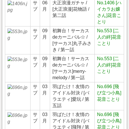
サ
06
大正浪漫ガチャ /
No.1406 [ハ
ブ
月
[大正浪漫]花物語 /
イカラお嬢
第二話
さん]花音こ
とり
サ
09
初舞台！サーカス
No.553 [二
ブ
月
deカーニバル☆ /
人の絆]花音
[サーカス]丸子みさ
ことり
き / 第一話
サ
09
初舞台！サーカス
No.553 [二
ブ
月
deカーニバル☆ /
人の絆]花音
[サーカス]merry-
ことり
melody / 第一話
サ
03
羽ばたけ！友情の
No.696 [飛
ブ
月
アイドル対決 / [バ
び立つ小鳥]
ラエティ]愛玩 / 第
花音ことり
五話
サ
03
羽ばたけ！友情の
No.696 [飛
ブ
月
アイドル対決 / [バ
び立つ小鳥]
ラエティ]飛翔 / 第
花音ことり