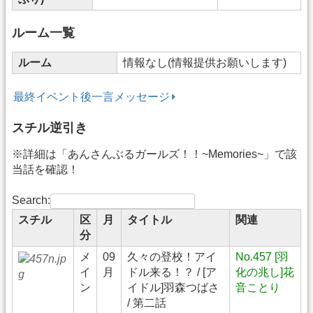
ルーム一覧
ルーム
情報なし(情報提供お願いします)
最終イベント後一言メッセージ
スチル逆引き
※詳細は「あんさんぶるガールズ！！~Memories~」で該
当話を確認！
Search:
スチル
区
月
タイトル
関連
分
メ
09
久々の登校！アイ
No.457 [羽
イ
月
ドル来る！？ / [ア
化の兆し]花
ン
イドル]羽森つばさ
音ことり
/ 第二話