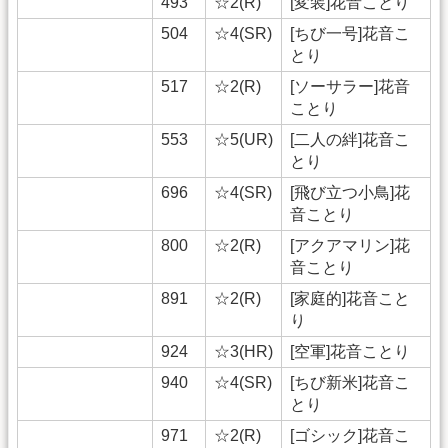
493
☆2(R)
[変装]花音ことり
504
☆4(SR)
[ちび一号]花音こ
とり
517
☆2(R)
[ソーサラー]花音
ことり
553
☆5(UR)
[二人の絆]花音こ
とり
696
☆4(SR)
[飛び立つ小鳥]花
音ことり
800
☆2(R)
[アクアマリン]花
音ことり
891
☆2(R)
[家庭的]花音こと
り
924
☆3(HR)
[空軍]花音ことり
940
☆4(SR)
[ちび新米]花音こ
とり
971
☆2(R)
[ゴシック]花音こ