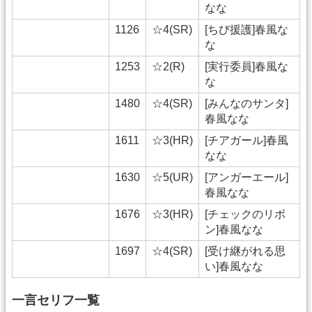
なな
1126
☆4(SR)
[ちび援護]春風な
な
1253
☆2(R)
[実行委員]春風な
な
1480
☆4(SR)
[みんなのサンタ]
春風なな
1611
☆3(HR)
[チアガール]春風
なな
1630
☆5(UR)
[アンガーエール]
春風なな
1676
☆3(HR)
[チェックのリボ
ン]春風なな
1697
☆4(SR)
[受け継がれる思
い]春風なな
一言セリフ一覧