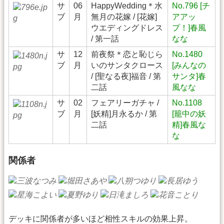
サ
06
HappyWedding＊水
No.796 [チ
ブ
月
無月の花嫁 / [花嫁]
アアッ
ウエディングドレス
プ！]春風
/ 第一話
なな
サ
12
前夜祭＊恋と恥じら
No.1480
ブ
月
いのサンタクロース
[みんなの
/ [聖なる夜]福音 / 第
サンタ]春
二話
風なな
サ
02
フェアリーガチャ /
No.1108
ブ
月
[妖精]月永るか / 第
[籠中の妖
二話
精]春風な
な
関係者
デッキに関係者が多いほど相性スキルの効果上昇。