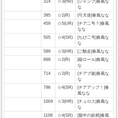
314
☆3(HR)
[ジャンプ]春風な
な
395
☆2(R)
[弓天使]春風なな
459
☆5(UR)
[チア二号？]春風
なな
505
☆4(SR)
[ちび二号]春風な
な
589
☆3(HR)
[ご馳走]春風なな
668
☆2(R)
[縦ロール]春風な
な
714
☆2(R)
[チアブ族]春風な
な
796
☆4(SR)
[チアアップ！]春
風なな
1004
☆3(HR)
[チュロス]春風な
な
1108
☆4(SR)
[籠中の妖精]春風