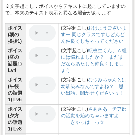
※文字起こし…ボイスからテキストに起こしていますの
で、本来のテキスト表示と異なる場合があります
ボイス
(文字起こし)
おはようございま
(朝の
すー 同じクラスですしどんど
挨拶1)
ん仲良くしちゃってください
ボイス
(文字起こし)
転校生くん、Ａ組
(昼の
には慣れましたか？ まだま
話題1)
だならあたしと仲良くしまし
Lv4
ょう
ボイス
(文字起こし)
なつみちゃんとは
(午後
幼馴染みなんですよね？ 思
の話題
い出話、聞かせくださいっ！
1) Lv6
ボイス
(文字起こし)
さあさあ チア部
(夕方
の活動を始めちゃいますよ
の話題
ー きゃっはーっ☆
1) Lv8