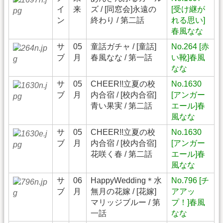
イ
来
ズ / [同窓会]永遠の
[受け継が
ン
終わり / 第二話
れる思い]
春風なな
サ
05
童話ガチャ / [童話]
No.264 [赤
ブ
月
春風なな / 第一話
い靴]春風
なな
サ
05
CHEER!!立夏の校
No.1630
ブ
月
内合宿 / [校内合宿]
[アンガー
青い果実 / 第二話
エール]春
風なな
サ
05
CHEER!!立夏の校
No.1630
ブ
月
内合宿 / [校内合宿]
[アンガー
花咲く春 / 第二話
エール]春
風なな
サ
06
HappyWedding＊水
No.796 [チ
ブ
月
無月の花嫁 / [花嫁]
アアッ
マリッジブルー / 第
プ！]春風
一話
なな