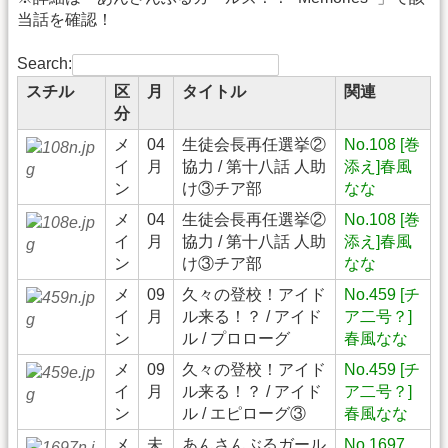
当話を確認！
Search:
スチル
区
月
タイトル
関連
分
メ
04
生徒会長再任選挙②
No.108 [巻
イ
月
協力 / 第十八話 人助
添え]春風
ン
け③チア部
なな
メ
04
生徒会長再任選挙②
No.108 [巻
イ
月
協力 / 第十八話 人助
添え]春風
ン
け③チア部
なな
メ
09
久々の登校！アイド
No.459 [チ
イ
月
ル来る！？ / アイド
ア二号？]
ン
ル / プロローグ
春風なな
メ
09
久々の登校！アイド
No.459 [チ
イ
月
ル来る！？ / アイド
ア二号？]
ン
ル / エピローグ③
春風なな
メ
未
あんさんぶるガール
No.1697