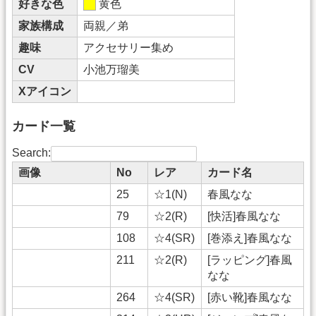
好きな色
黄色
家族構成
両親／弟
趣味
アクセサリー集め
CV
小池万瑠美
Xアイコン
カード一覧
Search:
画像
No
レア
カード名
25
☆1(N)
春風なな
79
☆2(R)
[快活]春風なな
108
☆4(SR)
[巻添え]春風なな
211
☆2(R)
[ラッピング]春風
なな
264
☆4(SR)
[赤い靴]春風なな