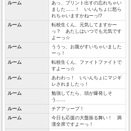
ルーム
あっ、プリント出すの忘れちゃい
ました……！ いいんちょに怒ら
れちゃいますかねーっ!?
ルーム
転校生くん、元気してますかー
っ？ あたしはいつでも元気です
よーっ☆
ルーム
ううっ、お腹がすいちゃいました
ーっ！
ルーム
転校生くん、ファイトファイトで
すよーっ☆
ルーム
あわわっ！ いいんちょにマジギ
レされましたっ！
ルーム
勉強してたら、頭が爆発しそ
う……
ルーム
チアアッープ！
ルーム
今日も応援の大盤振る舞い！ 満
漢全席ですよーっ！