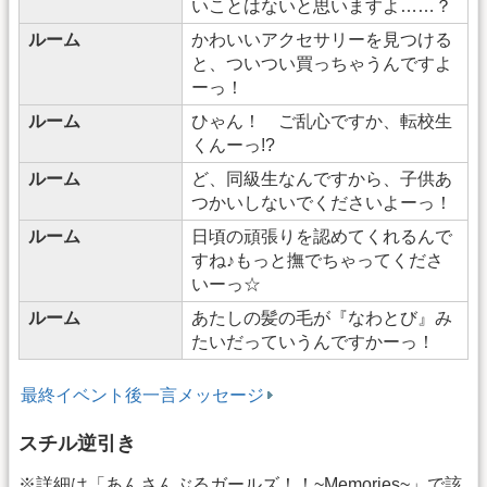
いことはないと思いますよ……？
ルーム
かわいいアクセサリーを見つける
と、ついつい買っちゃうんですよ
ーっ！
ルーム
ひゃん！ ご乱心ですか、転校生
くんーっ!?
ルーム
ど、同級生なんですから、子供あ
つかいしないでくださいよーっ！
ルーム
日頃の頑張りを認めてくれるんで
すね♪もっと撫でちゃってくださ
いーっ☆
ルーム
あたしの髪の毛が『なわとび』み
たいだっていうんですかーっ！
最終イベント後一言メッセージ
スチル逆引き
※詳細は「あんさんぶるガールズ！！~Memories~」で該