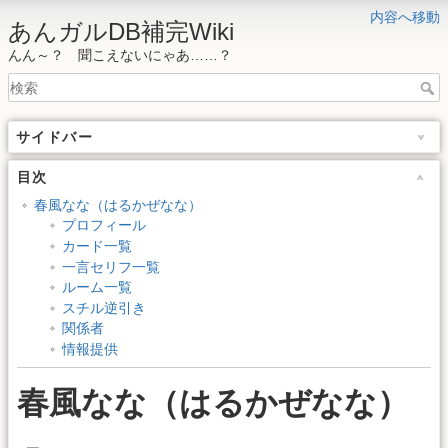
内容へ移動
あんガルDB補完Wiki
んん～？ 聞こえないにゃあ……？
サイドバー
目次
春風なな（はるかぜなな）
プロフィール
カード一覧
一言セリフ一覧
ルーム一覧
スチル逆引き
関係者
情報提供
春風なな（はるかぜなな）