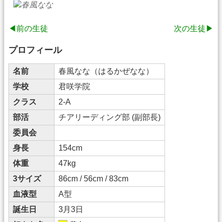
◀前の生徒
次の生徒▶
プロフィール
名前
春風なな（はるかぜなな）
学校
君咲学院
クラス
2-A
部活
チアリーディング部 (副部長)
委員会
身長
154cm
体重
47kg
3サイズ
86cm / 56cm / 83cm
血液型
A型
誕生日
3月3日