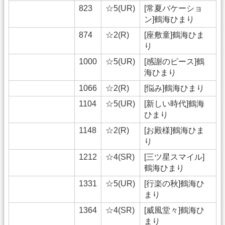
823
☆5(UR)
[常夏バケーショ
ン]鶴海ひまり
874
☆2(R)
[座敷童]鶴海ひま
り
1000
☆5(UR)
[感謝のピース]鶴
海ひまり
1066
☆2(R)
[悩み]鶴海ひまり
1104
☆5(UR)
[新しい時代]鶴海
ひまり
1148
☆2(R)
[お殿様]鶴海ひま
り
1212
☆4(SR)
[三ツ星スマイル]
鶴海ひまり
1331
☆5(UR)
[行楽の秋]鶴海ひ
まり
1364
☆4(SR)
[威風堂々]鶴海ひ
まり