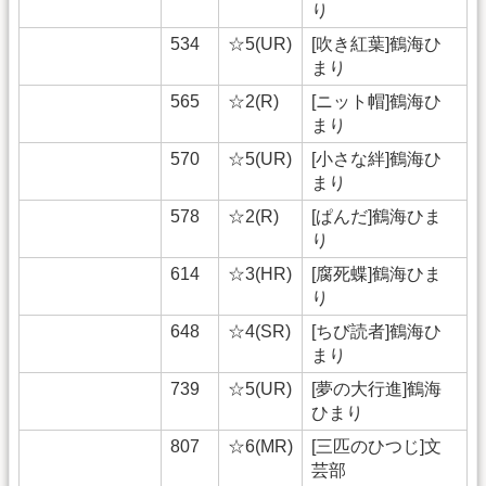
り
534
☆5(UR)
[吹き紅葉]鶴海ひ
まり
565
☆2(R)
[ニット帽]鶴海ひ
まり
570
☆5(UR)
[小さな絆]鶴海ひ
まり
578
☆2(R)
[ぱんだ]鶴海ひま
り
614
☆3(HR)
[腐死蝶]鶴海ひま
り
648
☆4(SR)
[ちび読者]鶴海ひ
まり
739
☆5(UR)
[夢の大行進]鶴海
ひまり
807
☆6(MR)
[三匹のひつじ]文
芸部