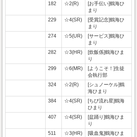
182
☆2(R)
[お手伝い]鶴海ひ
まり
229
☆4(SR)
[受賞記念]鶴海ひ
まり
274
☆5(UR)
[サービス]鶴海ひ
まり
282
☆3(HR)
[炊飯係]鶴海ひま
り
299
☆6(MR)
[ようこそ！]生徒
会執行部
324
☆2(R)
[シュノーケル]鶴
海ひまり
384
☆4(SR)
[ちび流れ星]鶴海
ひまり
407
☆4(SR)
[盆踊り]鶴海ひま
り
511
☆3(HR)
[吸血鬼]鶴海ひま