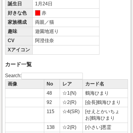
誕生日
1月24日
好きな色
赤
家族構成
両親／猫
趣味
遊園地巡り
CV
阿澄佳奈
Xアイコン
カード一覧
Search:
画像
No
レア
カード名
48
☆1(N)
鶴海ひまり
92
☆2(R)
[会長]鶴海ひまり
115
☆4(SR)
[せえとかいちょ
お]鶴海ひまり
138
☆2(R)
[小さい]悪霊