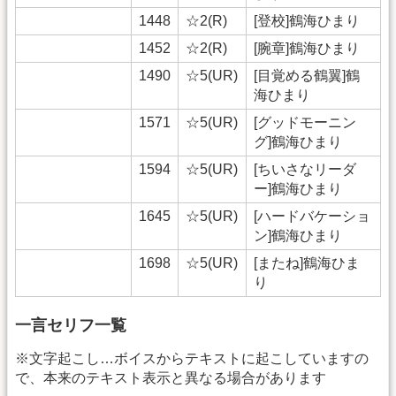
1448
☆2(R)
[登校]鶴海ひまり
1452
☆2(R)
[腕章]鶴海ひまり
1490
☆5(UR)
[目覚める鶴翼]鶴
海ひまり
1571
☆5(UR)
[グッドモーニン
グ]鶴海ひまり
1594
☆5(UR)
[ちいさなリーダ
ー]鶴海ひまり
1645
☆5(UR)
[ハードバケーショ
ン]鶴海ひまり
1698
☆5(UR)
[またね]鶴海ひま
り
一言セリフ一覧
※文字起こし…ボイスからテキストに起こしていますの
で、本来のテキスト表示と異なる場合があります