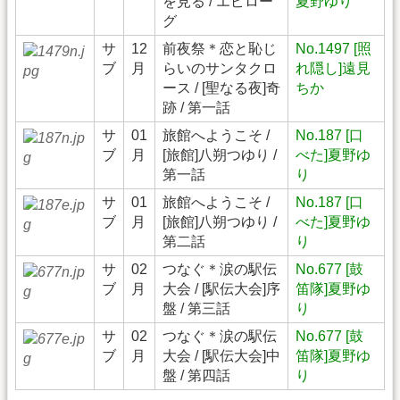
を見る / エピロー
夏野ゆり
グ
サ
12
前夜祭＊恋と恥じ
No.1497 [照
ブ
月
らいのサンタクロ
れ隠し]遠見
ース / [聖なる夜]奇
ちか
跡 / 第一話
サ
01
旅館へようこそ /
No.187 [口
ブ
月
[旅館]八朔つゆり /
べた]夏野ゆ
第一話
り
サ
01
旅館へようこそ /
No.187 [口
ブ
月
[旅館]八朔つゆり /
べた]夏野ゆ
第二話
り
サ
02
つなぐ＊涙の駅伝
No.677 [鼓
ブ
月
大会 / [駅伝大会]序
笛隊]夏野ゆ
盤 / 第三話
り
サ
02
つなぐ＊涙の駅伝
No.677 [鼓
ブ
月
大会 / [駅伝大会]中
笛隊]夏野ゆ
盤 / 第四話
り