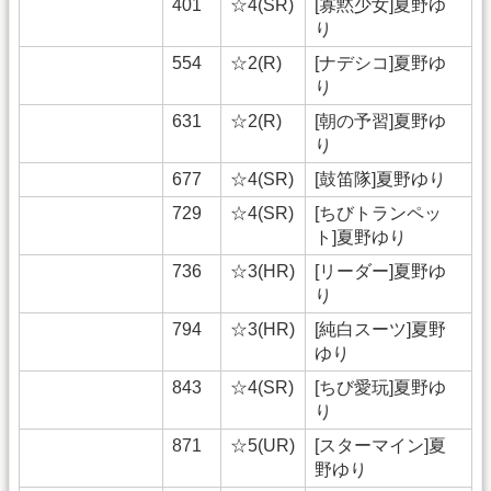
401
☆4(SR)
[寡黙少女]夏野ゆ
り
554
☆2(R)
[ナデシコ]夏野ゆ
り
631
☆2(R)
[朝の予習]夏野ゆ
り
677
☆4(SR)
[鼓笛隊]夏野ゆり
729
☆4(SR)
[ちびトランペッ
ト]夏野ゆり
736
☆3(HR)
[リーダー]夏野ゆ
り
794
☆3(HR)
[純白スーツ]夏野
ゆり
843
☆4(SR)
[ちび愛玩]夏野ゆ
り
871
☆5(UR)
[スターマイン]夏
野ゆり