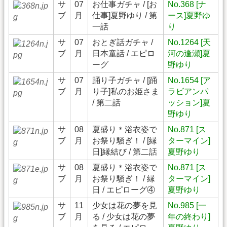
サ
07
お仕事ガチャ / [お
No.368 [ナ
ブ
月
仕事]夏野ゆり / 第
ース]夏野ゆ
一話
り
サ
07
おとぎ話ガチャ /
No.1264 [天
ブ
月
日本童話 / エピロ
河の逢瀬]夏
ーグ
野ゆり
サ
07
踊り子ガチャ / [踊
No.1654 [ア
ブ
月
り子]私のお姫さま
ラビアンパ
/ 第二話
ッション]夏
野ゆり
サ
08
夏盛り＊浴衣姿で
No.871 [ス
ブ
月
お祭り騒ぎ！ / [縁
ターマイン]
日]縁結び / 第二話
夏野ゆり
サ
08
夏盛り＊浴衣姿で
No.871 [ス
ブ
月
お祭り騒ぎ！ / 縁
ターマイン]
日 / エピローグ④
夏野ゆり
サ
11
少女は花の夢を見
No.985 [一
ブ
月
る / 少女は花の夢
年の終わり]