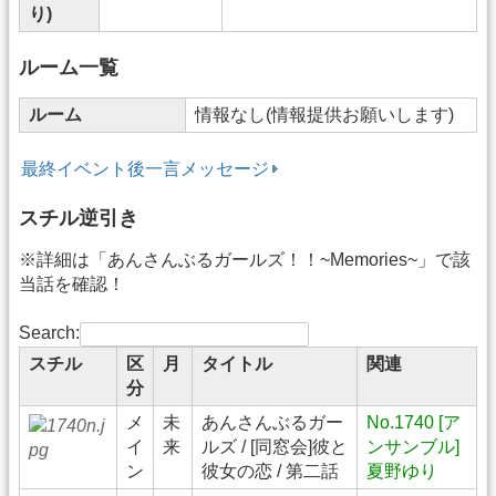
り)
ルーム一覧
ルーム
情報なし(情報提供お願いします)
最終イベント後一言メッセージ
スチル逆引き
※詳細は「あんさんぶるガールズ！！~Memories~」で該
当話を確認！
Search:
スチル
区
月
タイトル
関連
分
メ
未
あんさんぶるガー
No.1740 [ア
イ
来
ルズ / [同窓会]彼と
ンサンブル]
ン
彼女の恋 / 第二話
夏野ゆり