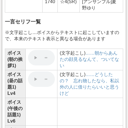
1740
☆4(SR)
[アンサンブル]夏
野ゆり
一言セリフ一覧
※文字起こし…ボイスからテキストに起こしていますの
で、本来のテキスト表示と異なる場合があります
ボイス
(文字起こし)
……朝からあん
(朝の挨
たの顔見るなんて、ついてな
拶1)
い
ボイス
(文字起こし)
……どうした
(昼の話
の？ 忘れ物したなら、私以
題1)
外の人に借りたらいいと思う
Lv4
けど
ボイス
(午後の
話題1)
Lv6