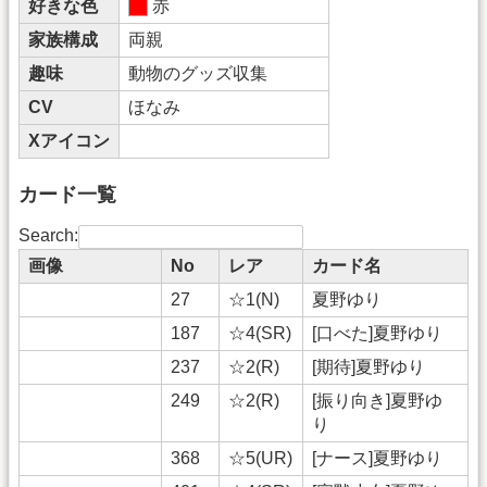
好きな色
赤
家族構成
両親
趣味
動物のグッズ収集
CV
ほなみ
Xアイコン
カード一覧
Search:
画像
No
レア
カード名
27
☆1(N)
夏野ゆり
187
☆4(SR)
[口べた]夏野ゆり
237
☆2(R)
[期待]夏野ゆり
249
☆2(R)
[振り向き]夏野ゆ
り
368
☆5(UR)
[ナース]夏野ゆり