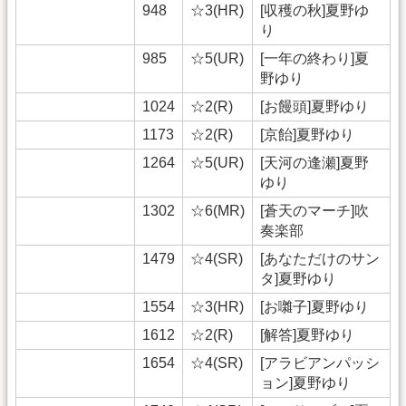
948
☆3(HR)
[収穫の秋]夏野ゆ
り
985
☆5(UR)
[一年の終わり]夏
野ゆり
1024
☆2(R)
[お饅頭]夏野ゆり
1173
☆2(R)
[京飴]夏野ゆり
1264
☆5(UR)
[天河の逢瀬]夏野
ゆり
1302
☆6(MR)
[蒼天のマーチ]吹
奏楽部
1479
☆4(SR)
[あなただけのサン
タ]夏野ゆり
1554
☆3(HR)
[お囃子]夏野ゆり
1612
☆2(R)
[解答]夏野ゆり
1654
☆4(SR)
[アラビアンパッシ
ョン]夏野ゆり