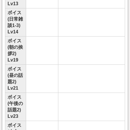
Lv13
ボイス
(日常雑
談1-3)
Lv14
ボイス
(朝の挨
拶2)
Lv19
ボイス
(昼の話
題2)
Lv21
ボイス
(午後の
話題2)
Lv23
ボイス