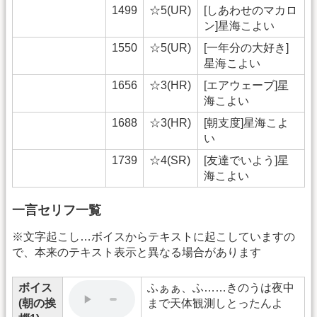
1499
☆5(UR)
[しあわせのマカロ
ン]星海こよい
1550
☆5(UR)
[一年分の大好き]
星海こよい
1656
☆3(HR)
[エアウェーブ]星
海こよい
1688
☆3(HR)
[朝支度]星海こよ
い
1739
☆4(SR)
[友達でいよう]星
海こよい
一言セリフ一覧
※文字起こし…ボイスからテキストに起こしていますの
で、本来のテキスト表示と異なる場合があります
ボイス
ふぁぁ、ふ……きのうは夜中
(朝の挨
まで天体観測しとったんよ