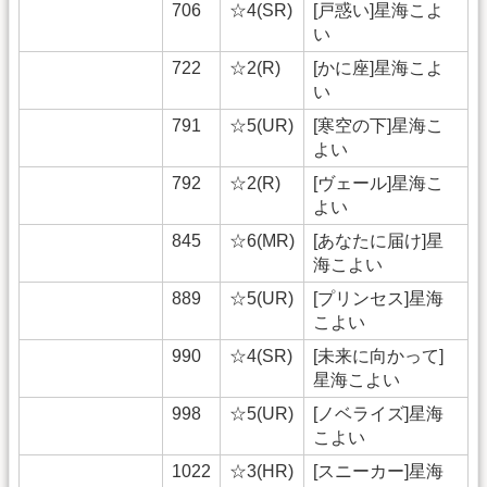
706
☆4(SR)
[戸惑い]星海こよ
い
722
☆2(R)
[かに座]星海こよ
い
791
☆5(UR)
[寒空の下]星海こ
よい
792
☆2(R)
[ヴェール]星海こ
よい
845
☆6(MR)
[あなたに届け]星
海こよい
889
☆5(UR)
[プリンセス]星海
こよい
990
☆4(SR)
[未来に向かって]
星海こよい
998
☆5(UR)
[ノベライズ]星海
こよい
1022
☆3(HR)
[スニーカー]星海