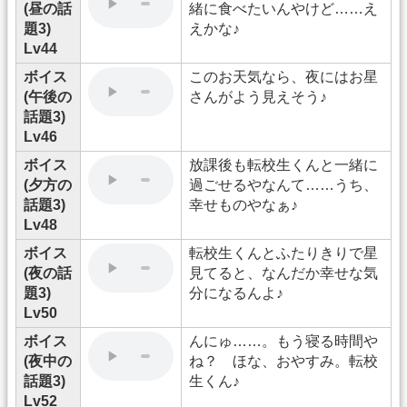
(昼の話
緒に食べたいんやけど……え
題3)
えかな♪
Lv44
ボイス
このお天気なら、夜にはお星
(午後の
さんがよう見えそう♪
話題3)
Lv46
ボイス
放課後も転校生くんと一緒に
(夕方の
過ごせるやなんて……うち、
話題3)
幸せものやなぁ♪
Lv48
ボイス
転校生くんとふたりきりで星
(夜の話
見てると、なんだか幸せな気
題3)
分になるんよ♪
Lv50
ボイス
んにゅ……。もう寝る時間や
(夜中の
ね？ ほな、おやすみ。転校
話題3)
生くん♪
Lv52