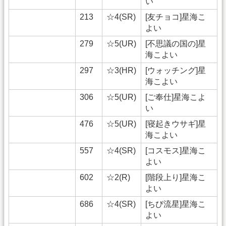
い
213
☆4(SR)
[友チョコ]星海こ
よい
279
☆5(UR)
[不思議の国の]星
海こよい
297
☆3(HR)
[ウォッチング]星
海こよい
306
☆5(UR)
[ご奉仕]星海こよ
い
476
☆5(UR)
[寝起きウサギ]星
海こよい
557
☆4(SR)
[コスモス]星海こ
よい
602
☆2(R)
[階段上り]星海こ
よい
686
☆4(SR)
[ちび流星]星海こ
よい