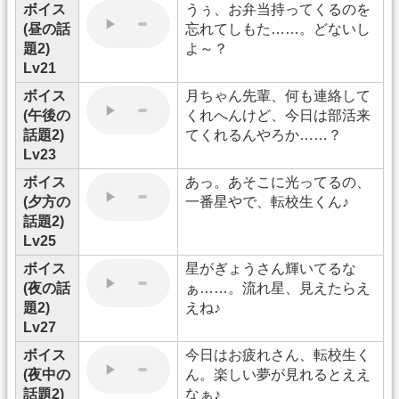
ボイス
うぅ、お弁当持ってくるのを
(昼の話
忘れてしもた……。どないし
題2)
よ～？
Lv21
ボイス
月ちゃん先輩、何も連絡して
(午後の
くれへんけど、今日は部活来
話題2)
てくれるんやろか……？
Lv23
ボイス
あっ。あそこに光ってるの、
(夕方の
一番星やで、転校生くん♪
話題2)
Lv25
ボイス
星がぎょうさん輝いてるな
(夜の話
ぁ……。流れ星、見えたらえ
題2)
えね♪
Lv27
ボイス
今日はお疲れさん、転校生く
(夜中の
ん。楽しい夢が見れるとええ
話題2)
なぁ♪