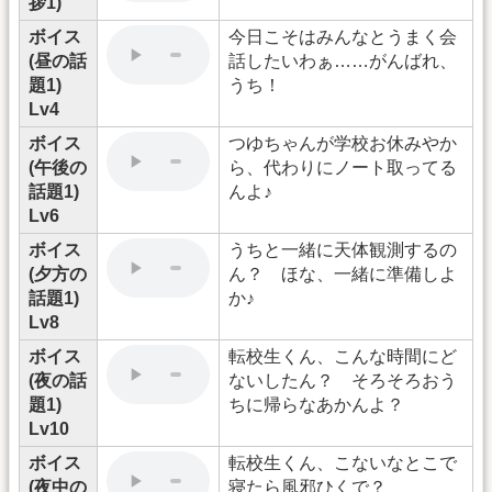
拶1)
ボイス
今日こそはみんなとうまく会
(昼の話
話したいわぁ……がんばれ、
題1)
うち！
Lv4
ボイス
つゆちゃんが学校お休みやか
(午後の
ら、代わりにノート取ってる
話題1)
んよ♪
Lv6
ボイス
うちと一緒に天体観測するの
(夕方の
ん？ ほな、一緒に準備しよ
話題1)
か♪
Lv8
ボイス
転校生くん、こんな時間にど
(夜の話
ないしたん？ そろそろおう
題1)
ちに帰らなあかんよ？
Lv10
ボイス
転校生くん、こないなとこで
(夜中の
寝たら風邪ひくで？