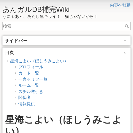
内容へ移動
あんガルDB補完Wiki
うにゃあ～、あたし魚キライ！ 猫じゃないから！
サイドバー
目次
星海こよい（ほしうみこよい）
プロフィール
カード一覧
一言セリフ一覧
ルーム一覧
スチル逆引き
関係者
情報提供
星海こよい（ほしうみこよ
い）