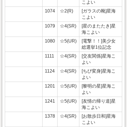
こよい
1074
☆2(R)
[ガラスの靴]星海
こよい
1079
☆4(SR)
[星のまたたき]星
海こよい
1080
☆5(UR)
[電撃！！]美少女
総選挙1位記念
1111
☆4(SR)
[交友関係]星海こ
よい
1124
☆4(SR)
[ちび変身]星海こ
よい
1201
☆5(UR)
[黎明の星]星海こ
よい
1241
☆5(UR)
[友情の帰り道]星
海こよい
1378
☆4(SR)
[お散歩日和]星海
こよい