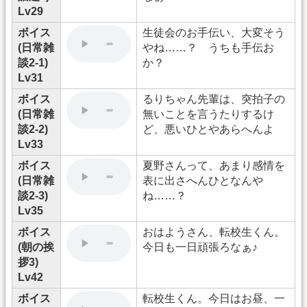
Lv29
ボイス
生徒会のお手伝い、大変そう
(日常雑
やね……？ うちも手伝お
談2-1)
か？
Lv31
ボイス
るりちゃん先輩は、突拍子の
(日常雑
無いことを言うたりするけ
談2-2)
ど、悪いひとやあらへんよ
Lv33
ボイス
夏野さんって、あまり感情を
(日常雑
表に出さへんひとなんや
談2-3)
ね……？
Lv35
ボイス
おはようさん、転校生くん。
(朝の挨
今日も一日頑張ろなぁ♪
拶3)
Lv42
ボイス
転校生くん。今日はお昼、一