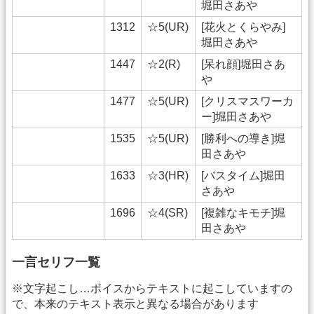
堀田さあや
1312
☆5(UR)
[花火とくらやみ]
堀田さあや
1447
☆2(R)
[呆れ顔]堀田さあ
や
1477
☆5(UR)
[クリスマスワーカ
ー]堀田さあや
1535
☆5(UR)
[勝利への導き]堀
田さあや
1633
☆3(HR)
[バスタイム]堀田
さあや
1696
☆4(SR)
[複雑なキモチ]堀
田さあや
一言セリフ一覧
※文字起こし…ボイスからテキストに起こしていますの
で、本来のテキスト表示と異なる場合があります