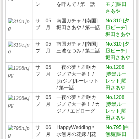
ン
を呼んで / 第一話
モチ]堀田
さあや
サ
05
南国ガチャ / [南国]
No.310 [夕
ブ
月
堀田さあや / 第一話
凪ビーチ]
堀田さあや
サ
05
南国ガチャ / [南国]
No.310 [夕
ブ
月
三波なつみ / 第二話
凪ビーチ]
堀田さあや
サ
05
一夜の夢＊君咲カ
No.1208
ブ
月
ジノで大一番！ /
[赤黒ルー
[カジノ]ルーレット
レット]堀
/ 第一話
田さあや
サ
05
一夜の夢＊君咲カ
No.1208
ブ
月
ジノで大一番！ / カ
[赤黒ルー
ジノ / エピローグ
レット]堀
田さあや
サ
06
HappyWedding＊
No.795 [白
ブ
月
水無月の花嫁 / [花
無垢]堀田