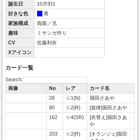
誕生日
10月9日
好きな色
青
家族構成
両親／兄
趣味
ミサンガ作り
CV
佐藤利奈
Xアイコン
カード一覧
Search:
画像
No
レア
カード名
26
☆1(N)
堀田さあや
80
☆2(R)
[規律]堀田さあや
162
☆4(SR)
[衣替え]堀田さあ
や
203
☆2(R)
[オランジェ]堀田