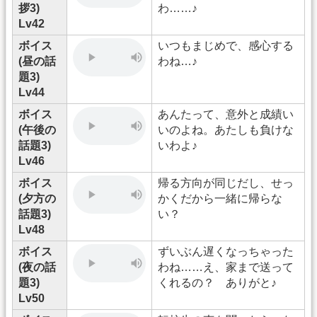
拶3)
わ……♪
Lv42
ボイス
いつもまじめで、感心する
(昼の話
わね…♪
題3)
Lv44
ボイス
あんたって、意外と成績い
(午後の
いのよね。あたしも負けな
話題3)
いわよ♪
Lv46
ボイス
帰る方向が同じだし、せっ
(夕方の
かくだから一緒に帰らな
話題3)
い？
Lv48
ボイス
ずいぶん遅くなっちゃった
(夜の話
わね……え、家まで送って
題3)
くれるの？ ありがと♪
Lv50