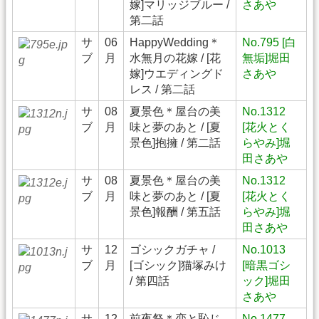
嫁]マリッジブルー /
さあや
第二話
サ
06
HappyWedding＊
No.795 [白
ブ
月
水無月の花嫁 / [花
無垢]堀田
嫁]ウエディングド
さあや
レス / 第二話
サ
08
夏景色＊屋台の美
No.1312
ブ
月
味と夢のあと / [夏
[花火とく
景色]抱擁 / 第二話
らやみ]堀
田さあや
サ
08
夏景色＊屋台の美
No.1312
ブ
月
味と夢のあと / [夏
[花火とく
景色]報酬 / 第五話
らやみ]堀
田さあや
サ
12
ゴシックガチャ /
No.1013
ブ
月
[ゴシック]猫塚みけ
[暗黒ゴシ
/ 第四話
ック]堀田
さあや
サ
12
前夜祭＊恋と恥じ
No.1477