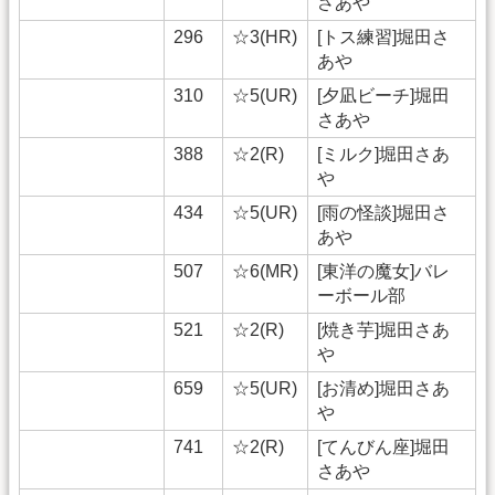
さあや
296
☆3(HR)
[トス練習]堀田さ
あや
310
☆5(UR)
[夕凪ビーチ]堀田
さあや
388
☆2(R)
[ミルク]堀田さあ
や
434
☆5(UR)
[雨の怪談]堀田さ
あや
507
☆6(MR)
[東洋の魔女]バレ
ーボール部
521
☆2(R)
[焼き芋]堀田さあ
や
659
☆5(UR)
[お清め]堀田さあ
や
741
☆2(R)
[てんびん座]堀田
さあや