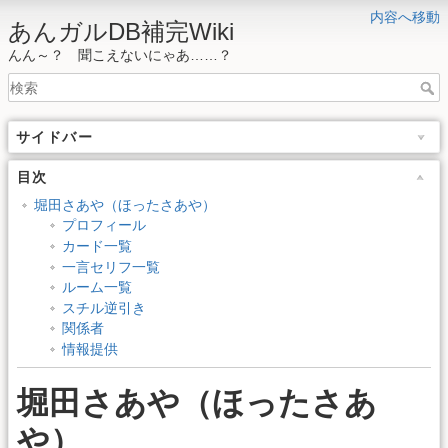
内容へ移動
あんガルDB補完Wiki
んん～？ 聞こえないにゃあ……？
サイドバー
目次
堀田さあや（ほったさあや）
プロフィール
カード一覧
一言セリフ一覧
ルーム一覧
スチル逆引き
関係者
情報提供
堀田さあや（ほったさあ
や）