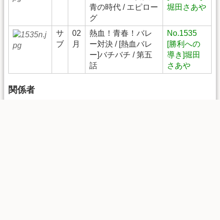
青の時代 / エピロー
堀田さあや
グ
サ
02
熱血！青春！バレ
No.1535
ブ
月
ー対決 / [熱血バレ
[勝利への
ー]バチバチ / 第五
導き]堀田
話
さあや
関係者
デッキに関係者が多いほど相性スキルの効果上昇。
情報提供
マシュマロ：
https://marshmallow-
qa.com/hatotank
Wikiコメント：
堀田さあやのコメントページ