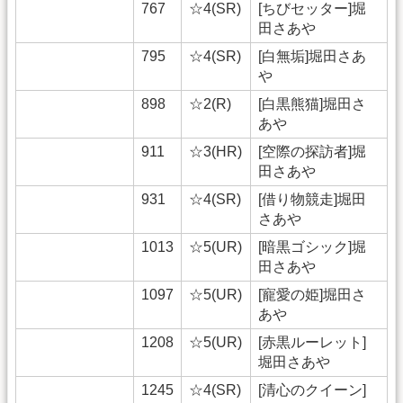
767
☆4(SR)
[ちびセッター]堀
田さあや
795
☆4(SR)
[白無垢]堀田さあ
や
898
☆2(R)
[白黒熊猫]堀田さ
あや
911
☆3(HR)
[空際の探訪者]堀
田さあや
931
☆4(SR)
[借り物競走]堀田
さあや
1013
☆5(UR)
[暗黒ゴシック]堀
田さあや
1097
☆5(UR)
[寵愛の姫]堀田さ
あや
1208
☆5(UR)
[赤黒ルーレット]
堀田さあや
1245
☆4(SR)
[清心のクイーン]