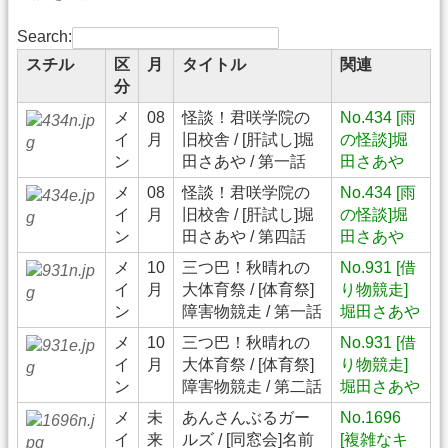
Search:
スチル
区
月
タイトル
関連
分
メ
08
怪談！君咲学院の
No.434 [雨
イ
月
旧校舎 / [肝試し]堀
の怪談]堀
ン
田さあや / 第一話
田さあや
メ
08
怪談！君咲学院の
No.434 [雨
イ
月
旧校舎 / [肝試し]堀
の怪談]堀
ン
田さあや / 第四話
田さあや
メ
10
三つ巴！秋晴れの
No.931 [借
イ
月
大体育祭 / [体育祭]
り物競走]
ン
障害物競走 / 第一話
堀田さあや
メ
10
三つ巴！秋晴れの
No.931 [借
イ
月
大体育祭 / [体育祭]
り物競走]
ン
障害物競走 / 第二話
堀田さあや
メ
未
あんさんぶるガー
No.1696
イ
来
ルズ / [同窓会]名前
[複雑なキ