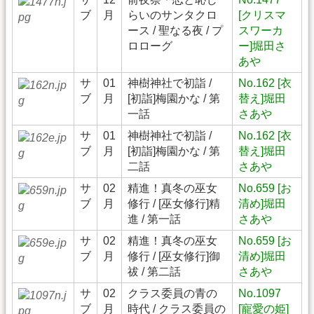
ブ
月
らいのサンタクロ
[クリスマ
ース / 聖なる夜 / プ
スワーカ
ロローグ
ー]堀田さ
あや
サ
01
神樹神社で初詣 /
No.162 [衣
ブ
月
[初詣]梅園かな / 第
替え]堀田
一話
さあや
サ
01
神樹神社で初詣 /
No.162 [衣
ブ
月
[初詣]梅園かな / 第
替え]堀田
二話
さあや
サ
02
精進！真冬の巫女
No.659 [お
ブ
月
修行 / [巫女修行]精
清め]堀田
進 / 第一話
さあや
サ
02
精進！真冬の巫女
No.659 [お
ブ
月
修行 / [巫女修行]御
清め]堀田
祓 / 第二話
さあや
サ
02
クラス委員の青の
No.1097
ブ
月
時代 / クラス委員の
[寵愛の姫]