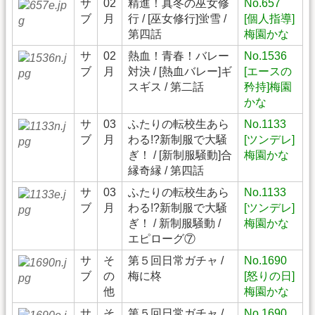
サ
02
精進！真冬の巫女修
No.657
ブ
月
行 / [巫女修行]蛍雪 /
[個人指導]
第四話
梅園かな
サ
02
熱血！青春！バレー
No.1536
ブ
月
対決 / [熱血バレー]ギ
[エースの
スギス / 第二話
矜持]梅園
かな
サ
03
ふたりの転校生あら
No.1133
ブ
月
わる!?新制服で大騒
[ツンデレ]
ぎ！ / [新制服騒動]合
梅園かな
縁奇縁 / 第四話
サ
03
ふたりの転校生あら
No.1133
ブ
月
わる!?新制服で大騒
[ツンデレ]
ぎ！ / 新制服騒動 /
梅園かな
エピローグ⑦
サ
そ
第５回日常ガチャ /
No.1690
ブ
の
梅に柊
[怒りの日]
他
梅園かな
サ
そ
第５回日常ガチャ /
No.1690