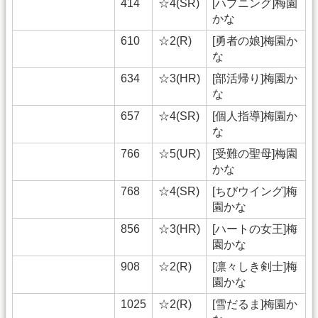
414
☆4(SR)
[ハプニング]梅園
かな
610
☆2(R)
[勇者の娘]梅園か
な
634
☆3(HR)
[部活帰り]梅園か
な
657
☆4(SR)
[個人指導]梅園か
な
766
☆5(UR)
[受難の聖母]梅園
かな
768
☆4(SR)
[ちびウイング]梅
園かな
856
☆3(HR)
[ハートの女王]梅
園かな
908
☆2(R)
[凛々しき剣士]梅
園かな
1025
☆2(R)
[雪だるま]梅園か