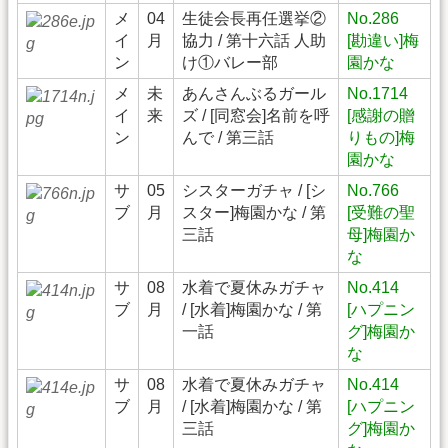
メ
04
生徒会長再任選挙②
No.286
イ
月
協力 / 第十六話 人助
[勘違い]梅
ン
け①バレー部
園かな
メ
未
あんさんぶるガール
No.1714
イ
来
ズ / [同窓会]名前を呼
[感謝の贈
ン
んで / 第三話
りもの]梅
園かな
サ
05
シスターガチャ / [シ
No.766
ブ
月
スター]梅園かな / 第
[受難の聖
三話
母]梅園か
な
サ
08
水着で夏休みガチャ
No.414
ブ
月
/ [水着]梅園かな / 第
[ハプニン
一話
グ]梅園か
な
サ
08
水着で夏休みガチャ
No.414
ブ
月
/ [水着]梅園かな / 第
[ハプニン
三話
グ]梅園か