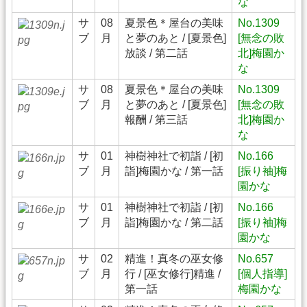
な
サ
08
夏景色＊屋台の美味
No.1309
ブ
月
と夢のあと / [夏景色]
[無念の敗
放談 / 第二話
北]梅園か
な
サ
08
夏景色＊屋台の美味
No.1309
ブ
月
と夢のあと / [夏景色]
[無念の敗
報酬 / 第三話
北]梅園か
な
サ
01
神樹神社で初詣 / [初
No.166
ブ
月
詣]梅園かな / 第一話
[振り袖]梅
園かな
サ
01
神樹神社で初詣 / [初
No.166
ブ
月
詣]梅園かな / 第二話
[振り袖]梅
園かな
サ
02
精進！真冬の巫女修
No.657
ブ
月
行 / [巫女修行]精進 /
[個人指導]
第一話
梅園かな