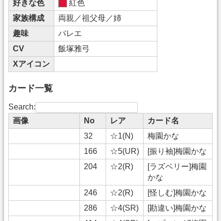
好きな色
紅色
家族構成
両親／祖父母／姉
趣味
バレエ
CV
飯塚雅弓
Xアイコン
カード一覧
Search:
画像
No
レア
カード名
32
☆1(N)
梅園かな
166
☆5(UR)
[振り袖]梅園かな
204
☆2(R)
[ラズベリー]梅園
かな
246
☆2(R)
[怪しむ]梅園かな
286
☆4(SR)
[勘違い]梅園かな