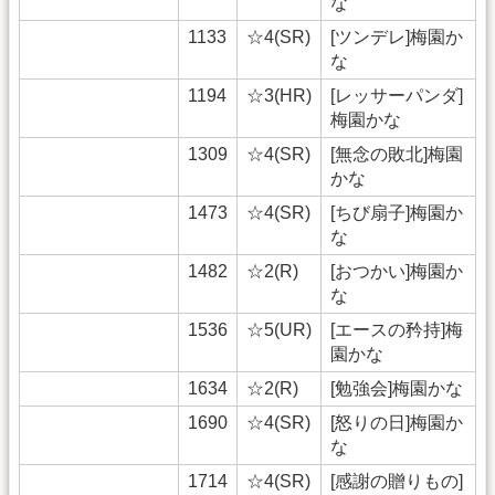
な
1133
☆4(SR)
[ツンデレ]梅園か
な
1194
☆3(HR)
[レッサーパンダ]
梅園かな
1309
☆4(SR)
[無念の敗北]梅園
かな
1473
☆4(SR)
[ちび扇子]梅園か
な
1482
☆2(R)
[おつかい]梅園か
な
1536
☆5(UR)
[エースの矜持]梅
園かな
1634
☆2(R)
[勉強会]梅園かな
1690
☆4(SR)
[怒りの日]梅園か
な
1714
☆4(SR)
[感謝の贈りもの]