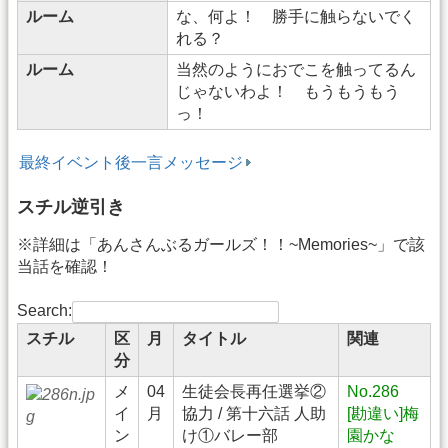
ルーム
な、何よ！ 勝手に触らないでく
れる？
ルーム
当然のようにおでこを触ってるん
じゃないわよ！ もうもうもう
っ！
最終イベント後一言メッセージ
スチル逆引き
※詳細は「あんさんぶるガールズ！！~Memories~」で該
当話を確認！
Search:
スチル
区
月
タイトル
関連
分
メ
04
生徒会長再任選挙②
No.286
イ
月
協力 / 第十六話 人助
[勘違い]梅
ン
け①バレー部
園かな