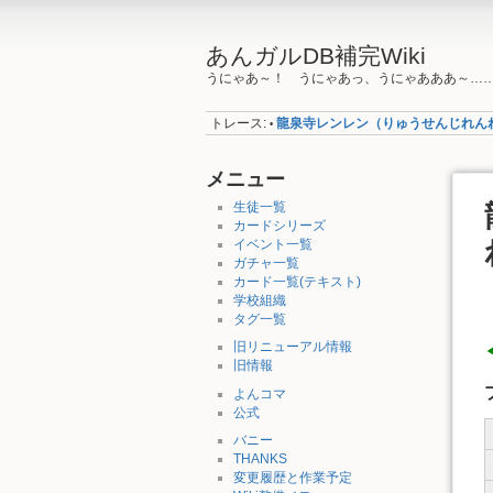
あんガルDB補完Wiki
うにゃあ～！ うにゃあっ、うにゃあああ～…
トレース:
龍泉寺レンレン（りゅうせんじれん
•
メニュー
生徒一覧
カードシリーズ
イベント一覧
ガチャ一覧
カード一覧(テキスト)
学校組織
タグ一覧
旧リニューアル情報
旧情報
よんコマ
公式
バニー
THANKS
変更履歴と作業予定