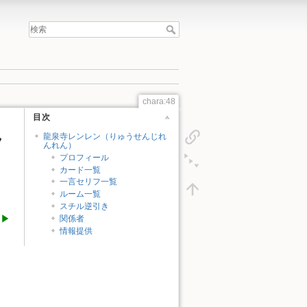
chara:48
目次
ん
龍泉寺レンレン（りゅうせんじれ
んれん）
プロフィール
カード一覧
一言セリフ一覧
ルーム一覧
スチル逆引き
徒▶
関係者
情報提供