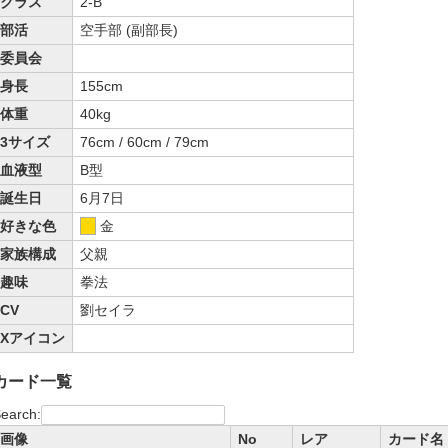
クラス
2-B
部活
空手部 (副部長)
委員会
身長
155cm
体重
40kg
3サイズ
76cm / 60cm / 79cm
血液型
B型
誕生日
6月7日
好きな色
金
家族構成
父親
趣味
拳法
CV
劉セイラ
Xアイコン
カード一覧
earch:
画像
No
レア
カード名