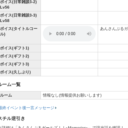
ボイス(日常雑談3-2)
Lv56
ボイス(日常雑談3-3)
Lv58
ボイス(タイトルコー
あんさんぶるガ
ル)
ボイス(ギフト1)
ボイス(ギフト2)
ボイス(ギフト3)
ボイス(久しぶり)
ルーム一覧
ルーム
情報なし(情報提供お願いします)
最終イベント後一言メッセージ
スチル逆引き
※詳細は「あんさんぶるガールズ！！~Memories~」で該当話を確認！