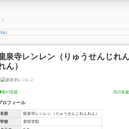
…！
れん）
龍泉寺レンレン（りゅうせんじれ
れん）
◀前の生徒
次の生
プロフィール
名前
龍泉寺レンレン（りゅうせんじれんれん）
学校
君咲学院