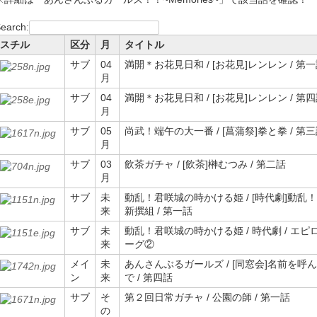
earch:
スチル
区分
月
タイトル
サブ
04
満開＊お花見日和 / [お花見]レンレン / 第
月
サブ
04
満開＊お花見日和 / [お花見]レンレン / 第
月
サブ
05
尚武！端午の大一番 / [菖蒲祭]拳と拳 / 第
月
サブ
03
飲茶ガチャ / [飲茶]榊むつみ / 第二話
月
サブ
未
動乱！君咲城の時かける姫 / [時代劇]動乱！
来
新撰組 / 第一話
サブ
未
動乱！君咲城の時かける姫 / 時代劇 / エピ
来
ーグ②
メイ
未
あんさんぶるガールズ / [同窓会]名前を呼ん
ン
来
で / 第四話
サブ
そ
第２回日常ガチャ / 公園の師 / 第一話
の