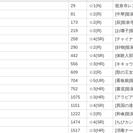
29
☆1(N)
龍泉寺レ
81
☆2(R)
[中華]
173
☆2(R)
[辰]龍泉
219
☆2(R)
[お囃子
258
☆4(SR)
[チャイ
290
☆2(R)
[好物]
442
☆4(SR)
[体験入
556
☆3(HR)
[キキョ
609
☆2(R)
[獣の王
704
☆5(UR)
[看板娘
752
☆3(HR)
[書道]
1075
☆3(HR)
[アラビ
1151
☆4(SR)
[異国の
1222
☆2(R)
[和傘]
1474
☆4(SR)
[ちびカ
1517
☆3(HR)
[消毒ナ