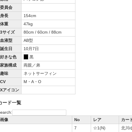
委員会
身長
154cm
体重
47kg
3サイズ
80cm / 60cm / 88cm
血液型
AB型
誕生日
10月7日
好きな色
黒
家族構成
両親／弟
趣味
ネットサーフィン
CV
M・A・O
Xアイコン
カード一覧
earch:
画像
No
レア
カー
7
☆1(N)
北川