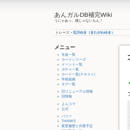
あんガルDB補完Wiki
うにゃあっ、猫じゃないもん！
トレース:
北川ゆき（きたがわゆき）
•
メニュー
生徒一覧
カードシリーズ
イベント一覧
ガチャ一覧
カード一覧(テキスト)
学校組織
タグ一覧
旧リニューアル情報
旧情報
よんコマ
公式
バニー
THANKS
変更履歴と作業予定