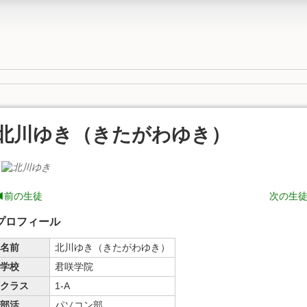
北川ゆき（きたがわゆき）
◀前の生徒
次の生
プロフィール
名前
北川ゆき（きたがわゆき）
学校
君咲学院
クラス
1-A
部活
パソコン部