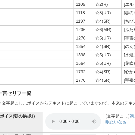
1105
☆2(R)
[エル
1118
☆5(UR)
[恋の
1197
☆4(SR)
[ちび
1236
☆6(MR)
[ふ
1276
☆5(UR)
[宇宙
1354
☆4(SR)
[の
1398
☆5(UR)
[水
1564
☆5(UR)
[芽吹
1732
☆4(SR)
[心か
1776
☆4(SR)
[聖夜
一言セリフ一覧
※文字起こし…ボイスからテキストに起こしていますので、本来のテキ
ボイス(朝の挨拶1)
(文字起こし)
朝
眠たいなぁ…