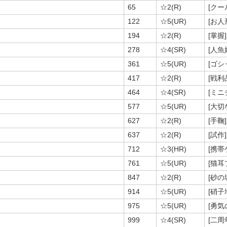
65
☆2(R)
[クー
122
☆5(UR)
[お人
194
☆2(R)
[掌握
278
☆4(SR)
[人魚
361
☆5(UR)
[ゴ
417
☆2(R)
[戦利
464
☆4(SR)
[ミニ
577
☆5(UR)
[大切
627
☆2(R)
[手鞠
637
☆2(R)
[試作
712
☆3(HR)
[携帯
761
☆5(UR)
[猫
847
☆2(R)
[砂の
914
☆5(UR)
[硝子
975
☆5(UR)
[勇
999
☆4(SR)
[二周