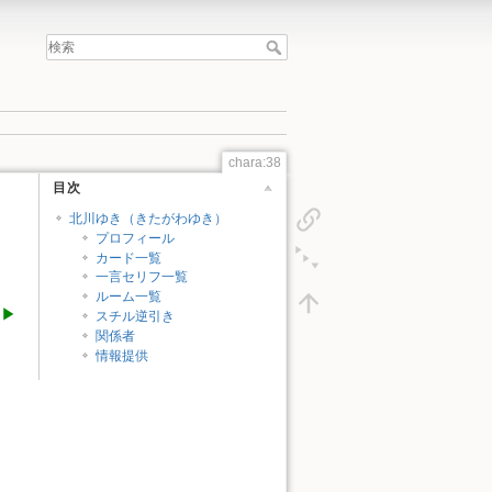
chara:38
目次
北川ゆき（きたがわゆき）
プロフィール
カード一覧
一言セリフ一覧
ルーム一覧
徒▶
スチル逆引き
関係者
情報提供