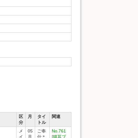
区
月
タイ
関連
分
トル
メ
05
ご奉
No.761
イ
月
仕＊
[猫耳プ