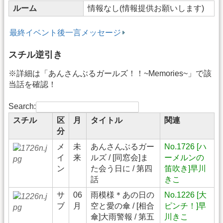
ルーム
情報なし(情報提供お願いします)
最終イベント後一言メッセージ
スチル逆引き
※詳細は「あんさんぶるガールズ！！~Memories~」で該
当話を確認！
Search:
スチル
区
月
タイトル
関連
分
メ
未
あんさんぶるガー
No.1726 [ハ
イ
来
ルズ / [同窓会]ま
ーメルンの
ン
た会う日に / 第四
笛吹き]早川
話
きこ
サ
06
雨模様＊あの日の
No.1226 [大
ブ
月
空と愛の傘 / [相合
ピンチ！]早
傘]大雨警報 / 第五
川きこ