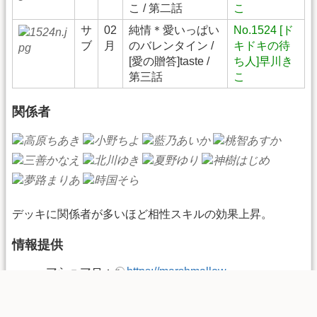
こ / 第二話
こ
サ
02
純情＊愛いっぱい
No.1524 [ド
ブ
月
のバレンタイン /
キドキの待
[愛の贈答]taste /
ち人]早川き
第三話
こ
関係者
デッキに関係者が多いほど相性スキルの効果上昇。
情報提供
マシュマロ：
https://marshmallow-
qa.com/hatotank
Wikiコメント：
早川きこのコメントページ