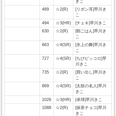
きこ
489
☆2(R)
[リボン耳]早川き
こ
494
☆3(HR)
[チェキ]早川きこ
630
☆2(R)
[朝ごはん]早川き
こ
663
☆4(SR)
[氷上の舞]早川き
こ
727
☆4(SR)
[ちびピッコロ]早
川きこ
735
☆2(R)
[買い出し]早川き
こ
869
☆4(SR)
[太鼓の名人]早川
きこ
1026
☆3(HR)
[卓球]早川きこ
1088
☆2(R)
[抹茶チョコ]早川
きこ