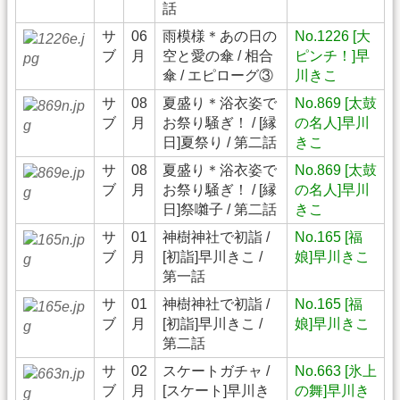
話
サ
06
雨模様＊あの日の
No.1226 [大
ブ
月
空と愛の傘 / 相合
ピンチ！]早
傘 / エピローグ③
川きこ
サ
08
夏盛り＊浴衣姿で
No.869 [太鼓
ブ
月
お祭り騒ぎ！ / [縁
の名人]早川
日]夏祭り / 第二話
きこ
サ
08
夏盛り＊浴衣姿で
No.869 [太鼓
ブ
月
お祭り騒ぎ！ / [縁
の名人]早川
日]祭囃子 / 第二話
きこ
サ
01
神樹神社で初詣 /
No.165 [福
ブ
月
[初詣]早川きこ /
娘]早川きこ
第一話
サ
01
神樹神社で初詣 /
No.165 [福
ブ
月
[初詣]早川きこ /
娘]早川きこ
第二話
サ
02
スケートガチャ /
No.663 [氷上
ブ
月
[スケート]早川き
の舞]早川き