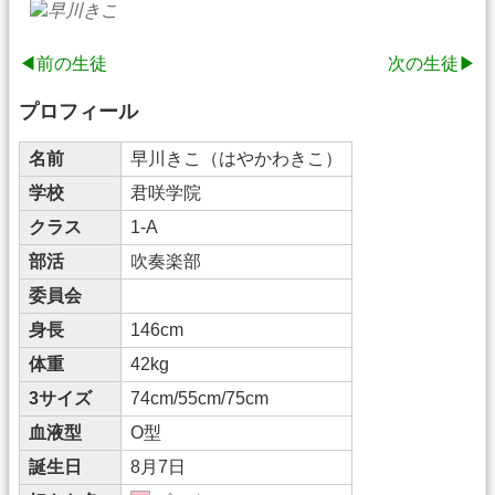
◀前の生徒
次の生徒▶
プロフィール
名前
早川きこ（はやかわきこ）
学校
君咲学院
クラス
1-A
部活
吹奏楽部
委員会
身長
146cm
体重
42kg
3サイズ
74cm/55cm/75cm
血液型
O型
誕生日
8月7日