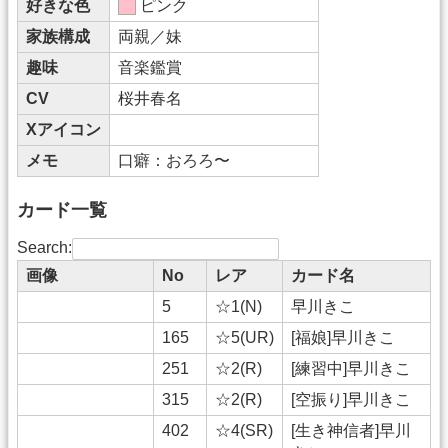
好きな色
ピンク
家族構成
両親／妹
趣味
音楽鑑賞
CV
桜井春名
Xアイコン
メモ
口癖：おろろ〜
カード一覧
Search:
画像
No
レア
カード名
5
☆1(N)
早川きこ
165
☆5(UR)
[福娘]早川きこ
251
☆2(R)
[練習中]早川きこ
315
☆2(R)
[空振り]早川きこ
402
☆4(SR)
[生き神信者]早川