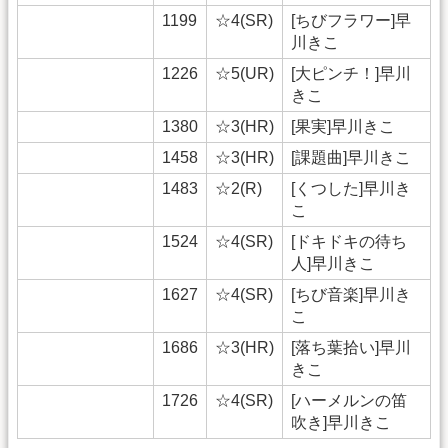
1199
☆4(SR)
[ちびフラワー]早
川きこ
1226
☆5(UR)
[大ピンチ！]早川
きこ
1380
☆3(HR)
[果実]早川きこ
1458
☆3(HR)
[課題曲]早川きこ
1483
☆2(R)
[くつした]早川き
こ
1524
☆4(SR)
[ドキドキの待ち
人]早川きこ
1627
☆4(SR)
[ちび音楽]早川き
こ
1686
☆3(HR)
[落ち葉拾い]早川
きこ
1726
☆4(SR)
[ハーメルンの笛
吹き]早川きこ